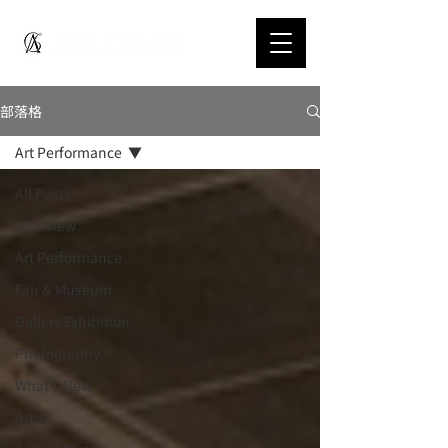
部落格
Art Performance
All Posts
Interview
Art Performance
Fair & Museum
Gallery Exhibition
Photography
What's New
Artist