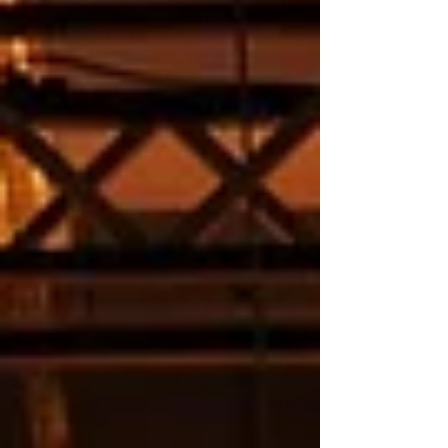
術即將為顧躍舉辦香港首次個展「邊界感」。展覽
透過繪畫、裝置、多元媒介等作品呈現其持續二十
餘年的創作實踐，並以七大單元重構「拉奧孔」及
「維納斯」等古希臘神話，探討文明、技術與個體
經驗交織的流動邊界。 藝術家｜顧躍 日期｜
2026.8.21 - 9.19 藝廊｜天趣當代藝術 地址｜中環
新世界⼤廈 2期 2樓 門票｜免費入場 2. 音樂會 【 拉
闊動畫：新篇《胡桃夾子》及《田園》》 》】 法國
動畫大師獨創魔法 聽得見的色彩看得見的樂章 香港
小交響樂團再度邀請法國 動畫大師龐格果合作「拉
闊動畫：新篇《胡桃夾子》及《田園》」，將