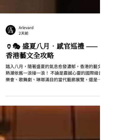
Arlevard
2天前
🏺🎭 盛夏八月．感官巡禮 ——
香港藝文全攻略
踏入八月，隨著盛夏的氣息愈發濃郁，香港的藝文
熱潮依舊一浪接一浪！ 不論是震撼心靈的國際級音
樂會、歌舞劇、琳瑯滿目的當代藝廊展覽，還是大
型的文物展覽，整座城市都被深厚的文化底蘊與狂
熱的藝術氣氛圍繞。這個八月，香港已為大家準備
好一場集視覺、聽覺與心靈於一身的盛夏饗宴。 💭
您又準備好去哪裡打卡，體驗這場仲夏的藝文狂歡
了嗎？ 顧躍 【 邊界感——顧躍個展 】 從古典神話到
虛擬真實 一場關於看與被看的當代思辨 天趣當代藝