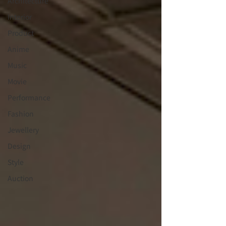
Architecture
Interior
⁠⁠Product
Anime
Music
⁠⁠Movie
⁠⁠Performance
⁠Fashion
⁠⁠Jewellery
Design
Style
Auction