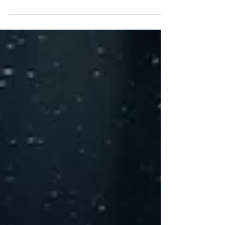
港藝文活動指南
踏入七月，隨著盛夏的腳步臨近，香港的藝文熱潮
一浪接一浪，無論是國際級震撼心靈的舞台歌舞劇
浪潮、琳瑯滿目的當代藝術展覽，以及沉浸式的影
視展覽，這座城市依舊被深厚的文化底蘊與狂熱的
藝術氣息所包圍。七月的香港正準備為大家獻上一
場視覺、聽覺與心靈的雙重饗宴。 💭 您又準備好去
哪裡打卡、體驗這場仲夏的藝文狂歡了嗎？ 藝術展
覽 【 秦風：無界書 】 在筆墨痕跡中召喚永恆的叩問
天趣當代藝術現正為秦風舉行個人展覽「秦風：無
界書」，展覽以藝術家核心的「慾望風景」系列作
品為主線，藉著作品中的筆墨、符號與痕跡連結對
古代碑刻、殘卷與文明遺存的聯想，引領觀眾在當
代抽象藝術的自由能量中探索歷史、語言與存在的
關係。 藝術家｜秦風 日期｜2026.7.10 - 8.15 藝廊
｜天趣當代藝術 地址｜中環 新世界⼤廈 2期 2樓 門
票｜免費入場 2. 電影展覽 【 拍住上—光影裡並肩馳
騁的我們 】 鏡頭背後，我們拍住上！ 大館現正展出
「拍住上 — 光影裡並肩馳騁的我們」，由著名導演
陳詠燊策展、香港電影工作者總會協辦。展覽以香