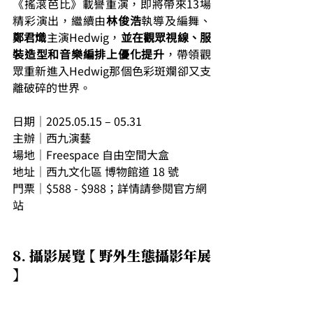
《搖滾芭比》載譽重演，即將帶來13場
精彩演出，繼續由
林俊浩
執導及編舞、
鄭君熾
主演Hedwig，
並在觀眾視線、服
裝造型和音樂編排上優化提升
，帶領觀
眾重新進入Hedwig那個色彩斑斕卻又支
離破碎的世界。
日期｜2025.05.15 – 05.31
主辦｜西九演藝
場地｜Freespace 自由空間大盒
地址｜西九文化區 博物館道 18 號
門票｜$588 - $988；詳情請參閱官方網
站
8. 攝影展覽 【 野外生態攝影年展 
】