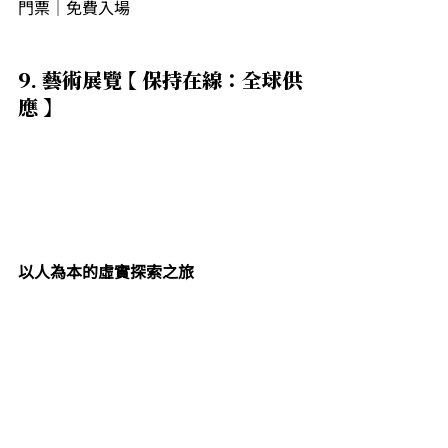
門票｜免費入場
9. 藝術展覽 【 保持在線：全球供
應 】
以人為本的虛實探索之旅
大館當代美術館現正展出「保持在線：
全球供應」，匯集逾 40 位藝術家，超過 
70 件作品，透過披露個人故事、家族歷
史及鮮為人知之處，
探討全球化及中國
近數十年來、前所未有的經濟增長
，並
重新檢視中國作為世界生產及物流中