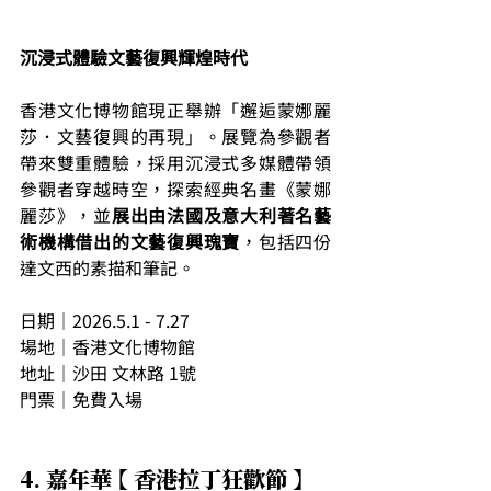
沉浸式體驗文藝復興輝煌時代
香港文化博物館現正舉辦「邂逅蒙娜麗
莎．文藝復興的再現」。展覽為參觀者
帶來雙重體驗，採用沉浸式多媒體帶領
參觀者穿越時空，探索經典名畫《蒙娜
麗莎》，並
展出由法國及意大利著名藝
術機構借出的文藝復興瑰寶
，包括四份
達文西的素描和筆記。
日期｜2026.5.1 - 7.27
場地｜香港文化博物館
地址｜沙田 文林路 1號
門票｜免費入場
4. 嘉年華 【 香港拉丁狂歡節 】