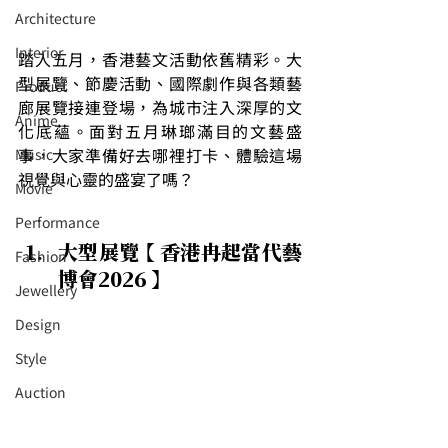
Architecture
Interior
踏入五月，香港藝文活動依舊精彩。大
型展覽、節慶活動、國際劇作與各類藝
⁠⁠Product
廊展覽接連登場，為城市注入深厚的文
Anime
化底蘊。面對五月琳瑯滿目的文藝盛
事，大家準備好去哪裡打卡、體驗這場
Music
視覺與心靈的盛宴了嗎？
⁠⁠Movie
⁠⁠Performance
大型展覽 【 香港冉起當代藝
⁠Fashion
博會2026 】
⁠⁠Jewellery
Design
Style
Auction