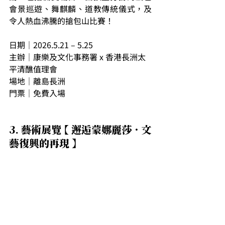
會景巡遊、舞麒麟、道教傳統儀式，及
令人熱血沸騰的搶包山比賽！
日期｜2026.5.21 – 5.25
主辦｜康樂及文化事務署 x 香港長洲太
平清醮值理會
場地｜離島長洲
門票｜免費入場
3. 藝術展覽 【 邂逅蒙娜麗莎．文
藝復興的再現 】