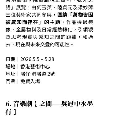
語」展覽，由何玉英、陸貞元及梁妙萍
三位藝術家共同參與，
圍繞「萬物皆因
被感知而存在」的主題
，作品透過鏡
像、金屬物料及日常經驗轉化，引領觀
眾思考現實與感知之間的距離，和過
去、現在與未來交疊的可能性。
日期｜2026.5.5 – 5.28
場地｜香港藝術中心
地址｜灣仔 港灣道 2號
門票｜免費入場
6. 音樂劇 【 之間──吳冠中水墨
行 】