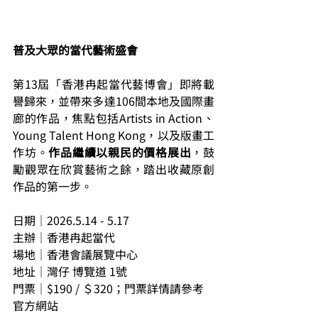
普及大眾的當代藝術盛會
第13屆「香港冉起當代藝博會」即將載
譽歸來，並帶來多達106間本地及國際畫
廊的作品，焦點包括Artists in Action、
Young Talent Hong Kong，以及版畫工
作坊。
作品繼續以親民的價格展出
，鼓
勵觀眾在欣賞藝術之餘，踏出收藏原創
作品的第一步。
日期｜2026.5.14 - 5.17
主辦｜香港冉起當代
場地｜香港會議展覽中心
地址｜灣仔 博覽道 1號
門票｜$190 / ＄320；門票詳情請參考
官方網站