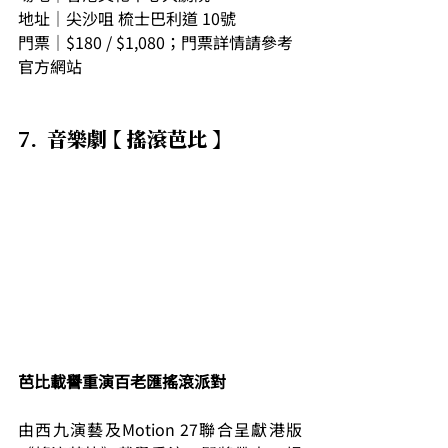
地址｜尖沙咀 梳士巴利道 10號
門票｜$180 / $1,080；門票詳情請參考
官方網站
7.  音樂劇 【 搖滾芭比 】
芭比載譽重演百老匯搖滾派對
由西九演藝及Motion 27聯合呈獻港版