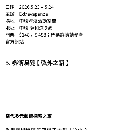
日期｜2026.5.23 – 5.24
主辦｜Extravaganza
場地｜中環海濱活動空間
地址｜中環 龍和道 9號
門票｜$148 / ＄488；門票詳情請參考
官方網站
5. 藝術展覽 【 弦外之語 】
當代多元藝術探索之旅
香港藝術學院藝廊現正舉辦「弦外之