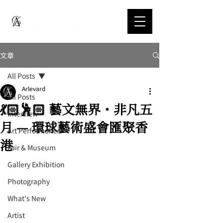
文章
All Posts
Arlevard
All Posts
💃🏻🕺🏻 藝文無界・非凡五
Interview
月 — 環球藝術盛會匯聚香
Art Performance
港
Fair & Museum
Gallery Exhibition
Photography
What's New
Artist