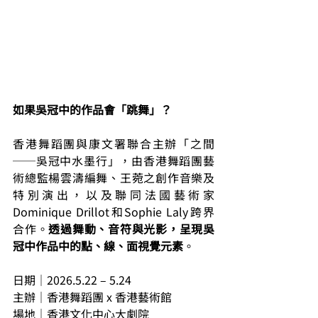
如果吳冠中的作品會「跳舞」？
香港舞蹈團與康文署聯合主辦「之間
──吳冠中水墨行」，由香港舞蹈團藝
術總監楊雲濤編舞、王菀之創作音樂及
特別演出，以及聯同法國藝術家
Dominique Drillot和Sophie Laly跨界
合作。
透過舞動、音符與光影，呈現吳
冠中作品中的點、線、面視覺元素
。
日期｜2026.5.22 – 5.24
主辦｜香港舞蹈團 x 香港藝術館
場地｜香港文化中心大劇院