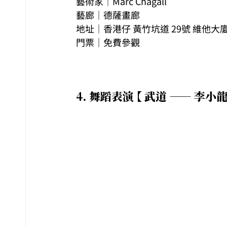
藝術家｜Marc Chagall
藝廊｜德薩畫廊
地址｜香港仔 黃竹坑道 29號 維他大廈 
門票｜免費參觀
4. 
舞蹈表演 【 武道 —— 李小