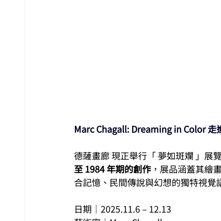
Marc Chagall: Dreaming in C
德薩畫廊 現正舉行「 夢如斑斕 」展
至 1984 年期的創作
，展品涵蓋其繪
合記憶、民間傳說與幻想的獨特視覺
日期｜2025.11.6 – 12.13