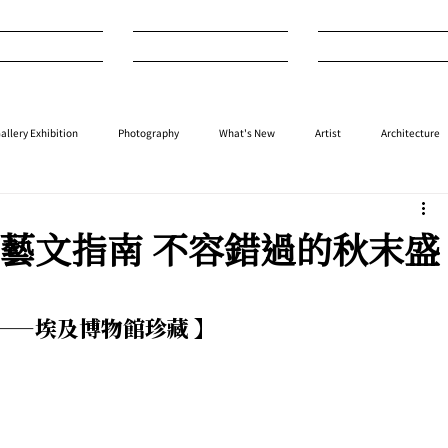
nterview
Art
Design
allery Exhibition
Photography
What's New
Artist
Architecture
⁠⁠Performance
⁠Fashion
⁠⁠Jewellery
Design
Style
Auction
月・藝文指南 不容錯過的秋末盛
——埃及博物館珍藏 】