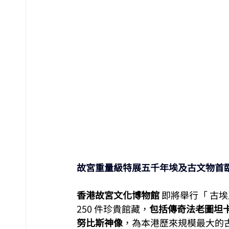
故宮重量級特展五千年埃及古文物首
香港故宮文化博物館
 即將舉行「 古
250 件珍貴館藏，
包括傳奇法老圖坦
努比斯神像
，為本港歷來規模最大的