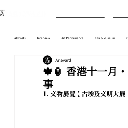
What's New
I
All Posts
Interview
Art Performance
Fair & Museum
G
Arlevard
Interior
⁠⁠Product
Anime
Music
⁠⁠Movie
🍁🏮 香港十一
事
1. 
文物展覽 【 古埃及文明大展