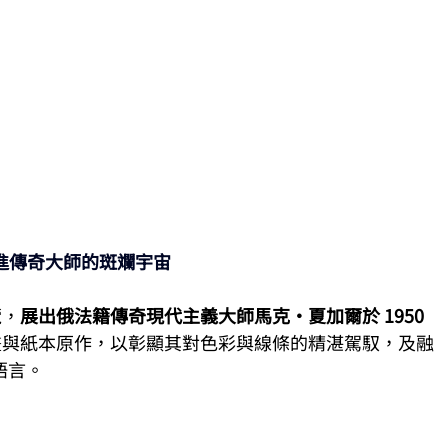
olor 走進傳奇大師的斑斕宇宙
覽，
展出俄法籍傳奇現代主義大師馬克·夏加爾於 1950 
畫與紙本原作，以彰顯其對色彩與線條的精湛駕馭，及融
語言。