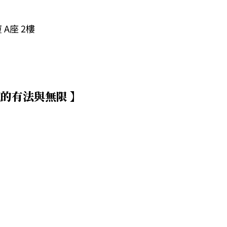
A座 2樓
龍的有法與無限 】