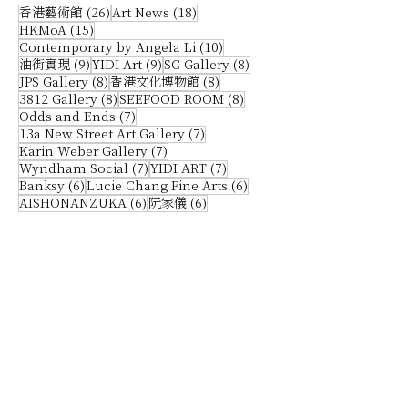
術館即將展出來自北京故宮博物院、美國芝加
26 篇文章
18 篇文章
香港藝術館
(26)
Art News
(18)
哥藝術博物館、法國凡爾賽宮合共106件套精
15 篇文章
HKMoA
(15)
選畫作和文物，以造園、遊園、賞園為軸，
10 篇文章
Contemporary by Angela Li
(10)
漫遊克勞德·莫奈、張大千及文徵明等文藝大
9 篇文章
9 篇文章
8 篇文章
油街實現
(9)
YIDI Art
(9)
SC Gallery
(8)
師筆下的浪漫庭園 ，領略多元萬象的園林美
8 篇文章
8 篇文章
JPS Gallery
(8)
香港文化博物館
(8)
學及背後的文化意涵。 日期｜2026.4.24 -
8 篇文章
8 篇文章
3812 Gallery
(8)
SEEFOOD ROOM
(8)
7.29 主辦｜康樂及文化事務署、故宮博物
7 篇文章
Odds and Ends
(7)
7 篇文章
13a New Street Art Gallery
(7)
院、芝加哥藝術博物館 場地｜香港藝術館 地
7 篇文章
Karin Weber Gallery
(7)
址｜尖沙咀 梳士巴利道 10號 門票｜免費入場
7 篇文章
7 篇文章
Wyndham Social
(7)
YIDI ART
(7)
2. 藝術展覽【 李昢：一九九八年至今的創作 】
6 篇文章
6 篇文章
Banksy
(6)
Lucie Chang Fine Arts
(6)
藝術先鋒揭示科技與權力關係 M+博物館現正
6 篇文章
6 篇文章
AISHONANZUKA
(6)
阮家儀
(6)
展出「 李昢：一九九八年至今的創作 」。 被譽
為韓國藝術巨擘的李昢，以其獨特的「 失敗烏
托邦 」美學成名 。展覽匯集超過200件作品，
當中包含49件來自1990年代末至2000年代初
的