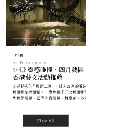
點明星們穿搭的時尚品牌及其靈感來源：
Emma Chamberlain in Mugler –
Vincent van Gogh, Wheatfield with
Crows, 1890 Claire Foy in Erdem – John
Singer, Sargent Portrait of Madame X,
1883–84 Cardi B in Ma
4月9日
Art Performance
✨ 💥 靈感碰撞・四月藝匯 —
香港藝文活動推薦
走過精彩的「 藝術三月 」，踏入四月的香港文
藝活動依然活躍，一眾焦點多元文藝活動如大
型藝術展覽、國際珠寶展覽、舞台劇，以及流
行音樂派對等將陸續上演，延續這美好文藝氛
圍，大家又準備好擁抱這文藝氣息滿點的四月
嗎？ 1. 藝術展覽 【 園美生活 —— 中外園林
View All
藝術 】 印象派大師園林真跡登陸香港 香港藝