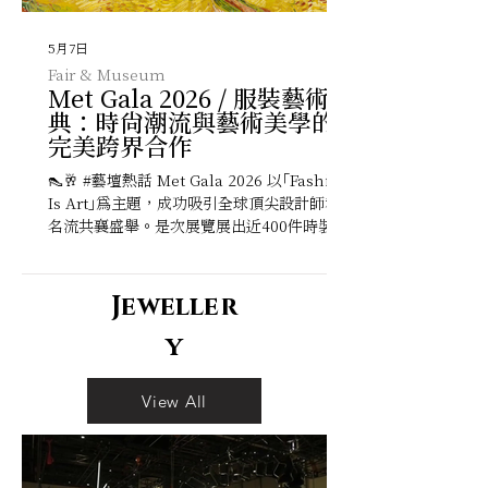
5月7日
Fair & Museum
Met Gala 2026 / 服裝藝術盛
典：時尚潮流與藝術美學的
完美跨界合作
👠🥂 #藝壇熱話 Met Gala 2026 以「Fashion
Is Art」為主題，成功吸引全球頂尖設計師和
名流共襄盛舉。是次展覽展出近400件時裝，
旨在頌揚服裝、雕塑與設計的交匯，彰顯「著
裝之軀」作為一種純藝術形式的獨特魅力，同
時紀念在大都會藝術博物館新展廳空間的啟
Jeweller
用。 本屆的紅毯上，服裝設計繼續挑戰傳統
y
的風格，一眾設計師採用光影投影技術與可變
形布料，展現動態服裝、互動設計及環保材質
的可能性，完美融合科技與藝術。而明星們與
View All
數位藝術家、視覺藝術家共同創作服的跨界合
作成為潮流，這些作品不單是時尚單品，更是
服裝藝術與表演藝術的完美結合，為Met
Gala寫下新的里程碑。 就讓我們回顧一下焦