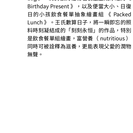
Birthday Present 》，以及便當大小、日復
日的小孩飲食餐單抽象繪畫組 《 Packed 
Lunch 》。王氏數算日子，將一瞬即忘的照
料時刻凝結成的「刻刻永恒」的作品，特別
是飲食餐單組繪畫，富營養（ nutritious ）
同時可被詮釋為滋養，更能表現父愛的潤物
無聲。