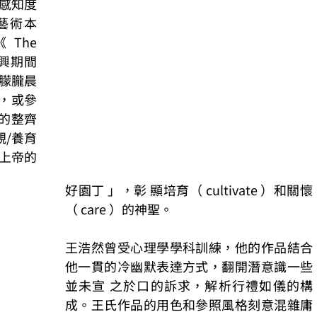
高感知度
叩問藝術本
he 
復興期間
朦朧晨 
，或參
的整齊
/養育
上帝的
好園丁 」，彰 顯培育（ cultivate ）和關懷
（ care ）的神聖。
王浩然曾受心理學學科訓練，他的作品結合
他一貫的冷幽默表達方式，翻開潛意識一些
並未宣 之於口的訴求，解析行禮如儀的構
成。王氏作品的用色和參照風格刻意混雜庸