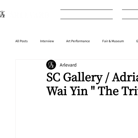
What's New
I
All Posts
Interview
Art Performance
Fair & Museum
G
Arlevard
Interior
⁠⁠Product
Anime
Music
⁠⁠Movie
SC Gallery / Adr
Wai Yin " The Tri