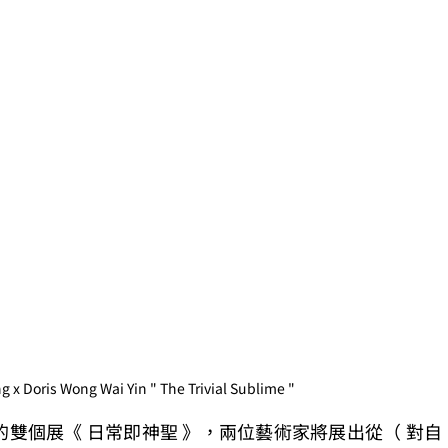
g x Doris Wong Wai Yin " The Trivial Sublime "
王浩然的雙個展《 日常即神聖 》，兩位藝術家將展出從（ 對自