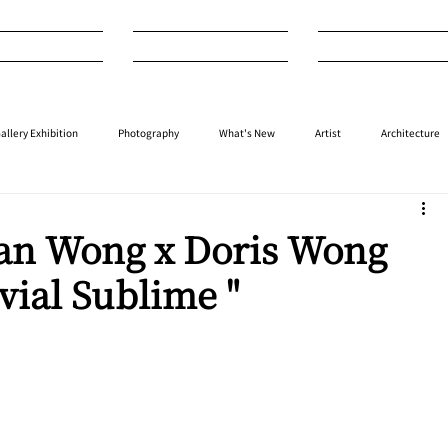
nterview
Art
Design
allery Exhibition
Photography
What's New
Artist
Architecture
⁠⁠Performance
⁠Fashion
⁠⁠Jewellery
Design
Style
Auction
ian Wong x Doris Wong
vial Sublime "