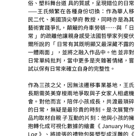
俗、塑料舞台道 具的質感，呈現錯位的日常
——王氏頻繁在各種身份切換：作為華人移
民二代、美國頂尖學府 教授，同時亦是為其
藝術實踐爭扎，顛簸的舟車勞頓⋯⋯與「 日
常 」的疏離他讓親身感受法國哲學家列斐伏
爾所說的「 日常有其既明顯又最深藏不露的
一體兩面 」，並將之融入作品中。他 並非對
日常單純批判，當中更多是夾雜著情緒，嘗
試以保有日常來確立自身的完整性。
作為三孩之父，因無法遷移事業基地，王氏
長期需英美穿梭兩地爭取與子女家人相處機
會。對他而言，陪伴小孩成長，共渡最瑣碎
的日常，無疑是最珍貴的時刻。是次展覽作
品均取材自親 子互動的片刻：他與小孩的擁
抱轉化成可視化數據的繪畫《 January Hug 
Log 》、將誇張的禮物包裝塑型成浮雕的《 