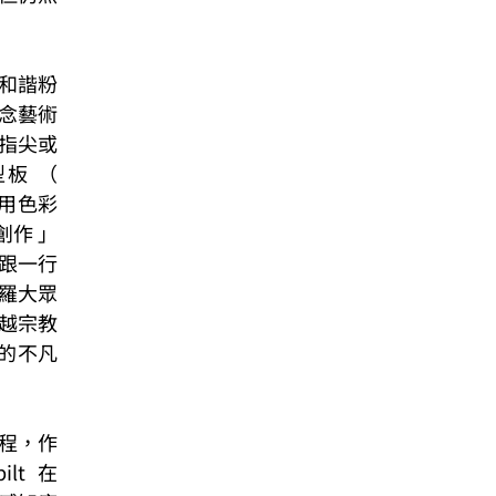
和諧粉
正念藝術
指尖或
 （ 
和使用色彩
創作 」
 跟一行
羅大眾
越宗教
的不凡
課程，作
t 在 