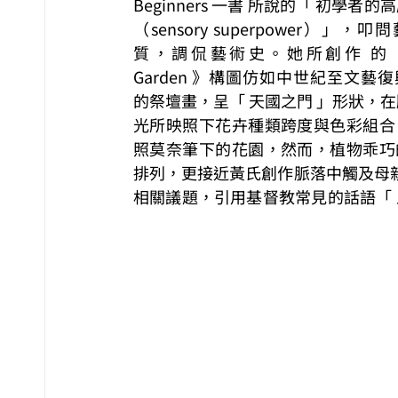
Beginners 一書 所說的「 初學者的
（sensory superpower）」，
質，調侃藝術史。她所創作 的《 T
Garden 》構圖仿如中世紀至文藝
的祭壇畫，呈「 天國之門 」形狀，在
光所映照下花卉種類跨度與色彩組合
照莫奈筆下的花園，然而，植物乖巧
排列，更接近黃氏創作脈落中觸及母親
相關議題，引用基督教常見的話語「 