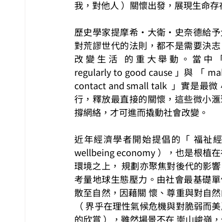
我，對他人 ）關懷出發，展現生命
歷史學家提摩希·大衛·史奈德給予
對荒謬世代的法則，都不是需要決志
改變生活 的重大舉動。當中「 gi
regularly to good cause 」與 「 mak
contact and small talk  」實是最
行，釋放最直接的關懷，這些微小滙
撐網絡，才可進而撬動社會改變。
近年經濟學者開始提倡的「 福祉經濟
wellbeing economy ），也是根
環境之上， 規劃亦聚焦對後代的影響
考量地球生態壓力。由社會最基礎單
散至自然，因藉關 懷、尊重與對自然
（ 界乎在理性氣候危機與對脆弱而美
的欣賞 ），雖然場景不在 崇山峻嶺