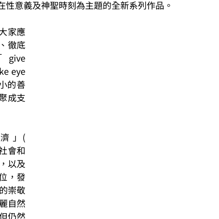
存在性意義及神聖時刻為主題的全新系列作品。
大家應
、徹底
ve 
e eye 
微 小的善
聚成支
 」( 
植在社會和
，以及
位，發
的崇敬
麗自然
，但仍然