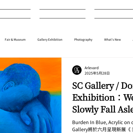
nterview
Art
Design
Fair & Museum
Gallery Exhibition
Photography
What's New
Music
⁠⁠Movie
⁠⁠Performance
⁠Fashion
⁠⁠Jewellery
Design
Arlevard
2025年5月28日
SC Gallery / Do
Exhibition：We
Slowly Fall Asl
Burden In Blue, Acrylic on
Gallery將於六月呈現新展