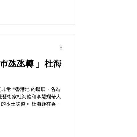
，將展覽空間打造成沛公書房，
「 街市氹氹轉 」杜海
好玩又非常 #香港地 的聯展，名為
覺藝術家杜海銓和李慧嫻帶大
的本土味道。 杜海銓在香港
年代興建的社區不但孕育他成
源。這些舊屋邨，街市，小...