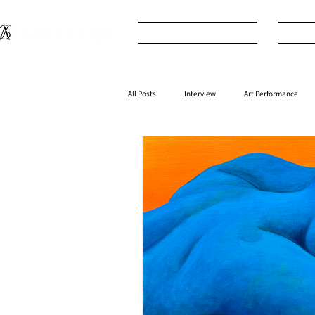
What's New
I
All Posts
Interview
Art Performance
Interior
⁠⁠Product
Anime