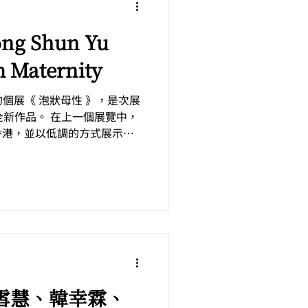
ong Shun Yu
m Maternity
順瑜的個展《 泡狀母性 》，是次展
全新作品。 在上一個展覽中，
香港，並以低調的方式展示個
 》啟發，王氏反思遷徙如何讓
纏。他轉以更為私密的個人...
/ 徐雪慧、韓幸霖、