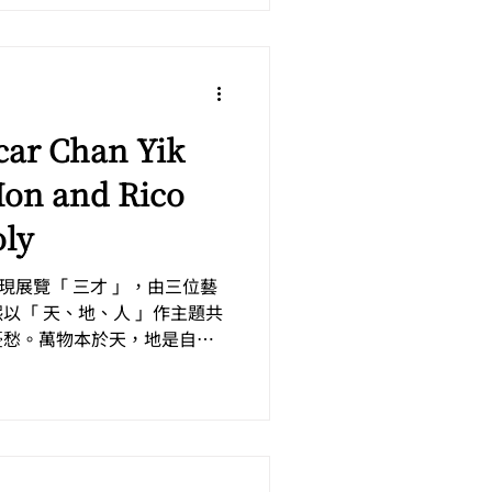
scar Chan Yik
Hon and Rico
oly
y 將呈現展覽「 三才 」，由三位藝
以「 天、地、人 」作主題共
憂愁。萬物本於天，地是自然
為和情感連結兩者。三位藝術
在不停變動的世界中浮現的...