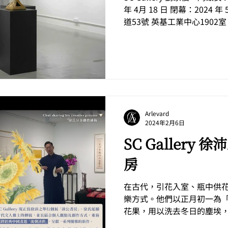
年 4月 18 日 閉幕：2024 年
道53號 英基工業中心1902室 
6:30pm ( 星期二至六 ) 四月SC
Arlevard
2024年2月6日
SC Gallery 徐沛之個展：沛公書
房
在古代，引花入室、瓶中供
樂方式。他們以正月初一為
花果，用以洗去冬日的塵埃
空間，迎接新一年的到來。 