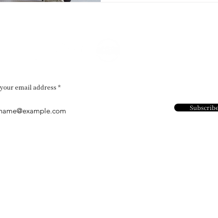
 your email address
Subscrib
Contact Us
Address：
​Unit 1102- 1104,
Chi Kok, Kowloo