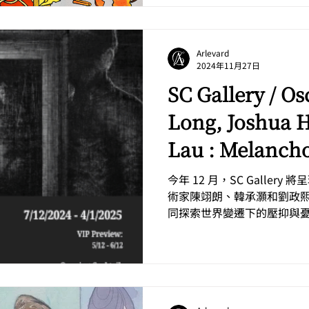
Arlevard
2024年11月27日
SC Gallery / O
Long, Joshua 
Lau : Melanch
今年 12 月，SC Galler
術家陳翊朗、韓承灝和劉政熙
同探索世界變遷下的壓抑與
法則的體現，而人則透過行
家以三個角度製造平衡，探討