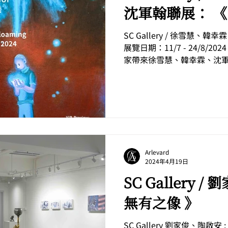
沈軍翰聯展： 《
SC Gallery / 徐雪慧、
展覽日期：11/7 - 24/8/202
家帶來徐雪慧、韓幸霖、沈軍
。三位藝術家均以鮮艷且對
最為熟悉的土地。無...
Arlevard
2024年4月19日
SC Gallery 
無有之像 》
SC Gallery 劉家俊、陶啟安 