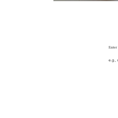
Enter
Quick Link
What's New
Interview
Art