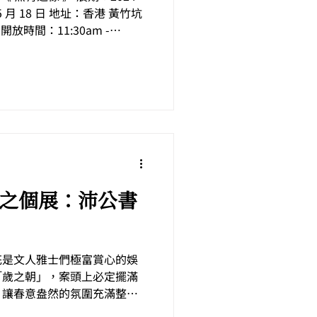
 5 月 18 日 地址：香港 黃竹坑
開放時間：11:30am -
...
花是文人雅士們極富賞心的娛
「歲之朝」，案頭上必定擺滿
，讓春意盎然的氛圍充滿整個
是次展覽為徐沛之的個展，他