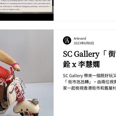
以「 #歲朝清供 」為主題
延續了古代文人雅士...
Arlevard
2023年6月8日
SC Gallery
銓 x 李慧嫻
SC Gallery 帶來一個既
「 街市氹氹轉」。由兩位視
家一起檢視香港街市和舊屋村
#華富邨 長大，這個由六十
長，亦是他藝術創作的靈感來