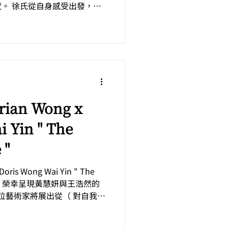
。 徐氏從自身感受出發，
drian Wong x
 Yin " The
 "
 Doris Wong Wai Yin " The
 Gallery 榮幸呈現黃慧妍與王浩然的
兩位藝術家將展出從（ 對自我，