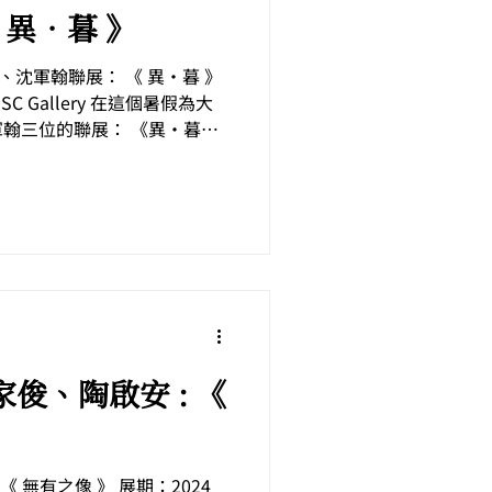
 異•暮 》
韓幸霖、沈軍翰聯展： 《 異•暮 》
4 SC Gallery 在這個暑假為大
翰三位的聯展： 《異•暮》
比強烈的色彩，描繪這片彼此
/ 劉家俊、陶啟安 : 《
: 《 無有之像 》 展期：2024