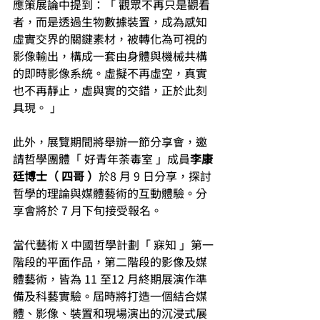
應策展論中提到：「 觀眾不再只是觀看
者，而是透過生物數據裝置，成為感知
虛實交界的關鍵素材，被轉化為可視的
影像輸出，構成一套由身體與機械共構
的即時影像系統。虛擬不再虛空，真實
也不再靜止，虛與實的交錯，正於此刻
具現。 」
此外，展覽期間將舉辦一節分享會，邀
請哲學團體「 好青年荼毒室 」成員
李康
廷博士（ 四哥 ）
於8 月 9 日分享，探討
哲學的理論與媒體藝術的互動體驗。分
享會將於 7 月下旬接受報名。
當代藝術 X 中國哲學計劃「 寐知 」第一
階段的平面作品，第二階段的影像及媒
體藝術，皆為 11 至12 月終期展演作準
備及科藝實驗。屆時將打造一個結合媒
體、影像、裝置和現場演出的沉浸式展