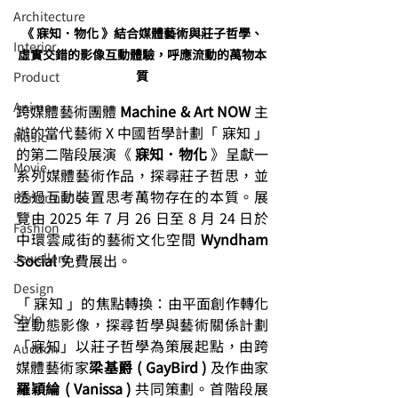
Architecture
《 寐知．物化 》結合媒體藝術與莊子哲學、
Interior
虛實交錯的影像互動體驗，呼應流動的萬物本
質
⁠⁠Product
Anime
跨媒體藝術團體 
Machine & Art NOW
 主
辦的當代藝術 X 中國哲學計劃「 寐知 」
Music
的第二階段展演《 
寐知．物化
 》呈獻一
⁠⁠Movie
系列媒體藝術作品，探尋莊子哲思，並
透過互動裝置思考萬物存在的本質。展
⁠⁠Performance
覽由 2025 年 7 月 26 日至 8 月 24 日於
⁠Fashion
中環雲咸街的藝術文化空間 
Wyndham 
⁠⁠Jewellery
Social
 免費展出。
Design
「 寐知 」的焦點轉換：由平面創作轉化
Style
至動態影像，探尋哲學與藝術關係計劃
「寐知」以莊子哲學為策展起點，由跨
Auction
媒體藝術家
梁基爵 ( GayBird ) 
及作曲家
羅穎綸 ( Vanissa ) 
共同策劃。首階段展