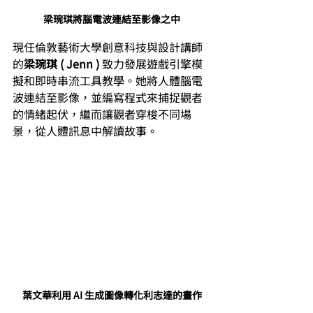
梁琬琪將腦電波連結至影像之中
現任倫敦藝術大學創意科技與設計講師
的
梁琬琪 ( Jenn ) 
致力發展遊戲引擎模
擬和即時串流工具教學。她將人體腦電
波連結至影像，並編寫程式來捕捉觀者
的情緒起伏，繼而讓觀者穿梭不同場
景，從人體訊息中解讀故事。
葉文華利用 AI 生成圖像轉化利志達的畫作