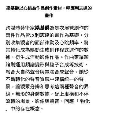
梁基爵以心跳為作品創作素材，呼應利志達的
畫作
跨媒體藝術家
梁基爵
為是次展覽創作的
兩件作品皆以
利志達
的畫作為基礎，分
別收集觀者的面部律動及心跳頻率，將
其轉化成為驅動生成創作程式運作的數
據，衍生成流動影像作品。作曲家羅穎
綸則運用頻譜變形與粒子合成等技術，
融合大自然聲音與電腦合成聲音。她從
不斷轉化的聲音質感中建構統一的聲
景，讓觀眾分辨和思考這兩種聲音的界
線。無形的身體數據，配上虛構和不停
流轉的場景、影像與聲音，回應「 物化 
」中的存在概念。