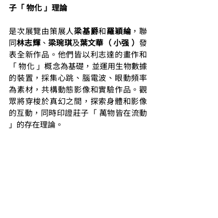
子「 物化 」理論
是次展覽由策展人
梁基爵
和
羅穎綸
，聯
同
林志輝
、
梁琬琪
及
葉文華（ 小强 ）
發
表全新作品。他們皆以利志達的畫作和
「 物化 」概念為基礎，並運用生物數據
的裝置，採集心跳、腦電波、眼動頻率
為素材，共構動態影像和實驗作品。觀
眾將穿梭於真幻之間，探索身體和影像
的互動，同時印證莊子「 萬物皆在流動 
」的存在理論。