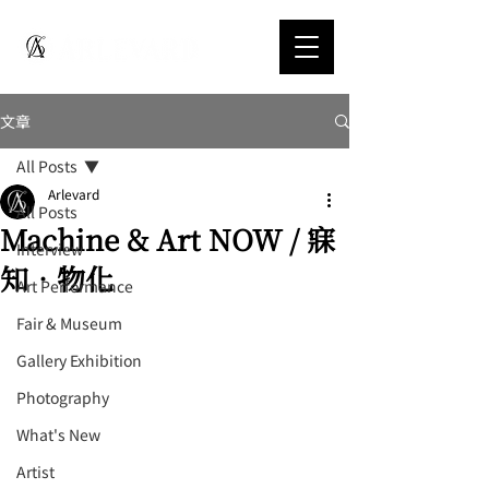
文章
All Posts
Arlevard
All Posts
Machine & Art NOW / 寐
Interview
知．物化
Art Performance
Fair & Museum
Gallery Exhibition
Photography
What's New
Artist