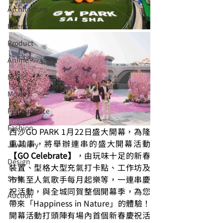
Architecture
Interior
⁠⁠Product
Anime
Music
⁠⁠Movie
⁠⁠Performance
⁠Fashion
西沙GO PARK 1月22日盛大開幕，為隆
重其事，將舉辦連串的盛大開幕活動
⁠⁠Jewellery
【GO Celebrate】
，由玩味十足的新春
Design
裝置、型格大型充氣打卡點、工作坊及
Style
市集至人氣歌手每月起樂等，一連串慶
祝活動，與全城同賀整個開幕季，為您
Auction
帶來「Happiness in Nature」的體驗！
開幕活動打頭陣有場內首個新春慶祝活