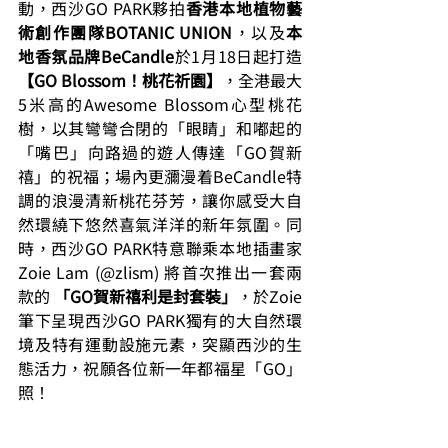
動，西沙GO PARK夥拍
香港本地植物藝
術創作團隊BOTANIC UNION
，以及
本
地香氛品牌BeCandle
於1月18日起打造
【GO Blossom！桃花祈園】
，全港最大
5米高的Awesome Blossom心型桃花
樹，以其彎彎合閉的「眼睛」和嘟起的
「嘴巴」向路過的遊人傳達「GO賀新
禧」的祝福；場內更瀰漫着BeCandle特
調的浪漫清新桃花芬芳，讓你感受大自
然環繞下悠然喜氣洋洋的新年氛圍。同
時，西沙GO PARK特意聯乘本地插畫家
Zoie Lam (@zlism) 將首次推出一套兩
款的 
「GO賀新禧利是封套裝」
，於Zoie
筆下呈現西沙GO PARK獨有的大自然環
境及特有運動設施元素，突顯西沙的生
態活力，祝願各位新一年都福星「GO」
照！