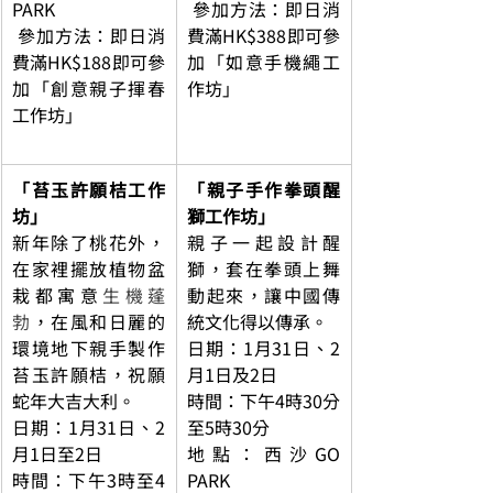
PARK
 參加方法：即日消
 參加方法：即日消
費滿HK$388即可參
費滿HK$188即可參
加「如意手機繩工
加「創意親子揮春
作坊」
工作坊」
「苔玉許願桔工作
「親子手作拳頭醒
坊」
獅工作坊」
新年除了桃花外，
親子一起設計醒
在家裡擺放植物盆
獅，套在拳頭上舞
栽都寓意
生機蓬
動起來，讓中國傳
勃
，在風和日麗的
統文化得以傳承。
環境地下親手製作
日期：1月31日、2
苔玉許願桔，祝願
月1日及2日
蛇年大吉大利。
時間：下午4時30分
日期：1月31日、2
至5時30分
月1日至2日
地點：西沙GO 
時間：下午3時至4
PARK