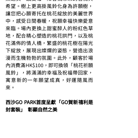
希望。樹上更高掛風鈴化身為許願樹，
讓您把心願寄托在桃花綻放的美麗世界
中，感受日間春暖，祝願幸福快樂愛意
來臨。場內更換上甜蜜醉人的粉紅色草
地，配合精心塑造的桃花拱門，以及桃
花滿佈的情人橋，繁盛的桃花樹在陽光
下綻放，展現出燦爛的姿態，營造出浪
漫而生機勃勃的氛圍。此外，顧客於場
內消費滿HK$100，即可換領「桃花祈願
風鈴」，將滿滿的幸福及祝福帶回家，
寓意新的一年願望成真，好運隨風而
來。
西沙GO PARK首度呈獻「GO賀新禧利是
封套裝」  彰顯自然之美