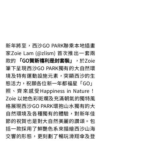
新年將至，西沙GO PARK聯乘本地插畫
家Zoie Lam (@zlism) 首次推出一套兩
款的 
「GO賀新禧利是封套裝」
，於Zoie
筆下呈現西沙GO PARK獨有的大自然環
境及特有運動設施元素，突顯西沙的生
態活力，祝願各位新一年都福星「GO」
照、齊來感受Happiness in Nature！
Zoie 以她色彩斑斕及充滿朝氣的獨特風
格展現西沙GO PARK環抱山水獨有的大
自然環境及各種獨有的體驗，對新年佳
節的祝賀也是對大自然美麗的讚頌。包
括一款採用了鮮艷色系來描繪西沙山海
交響的形態，更刻劃了暢玩滑翔傘及登