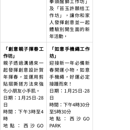
拳頭醒獅工作坊」
及「苔玉許願桔工
作坊」，讓你和家
人發揮創意並一起
體驗別開生面的新
年活動，
「創意親子揮春工
「如意手機繩工作
作坊」
坊」
親子透過溝通來一
迎接新一年必備新
起發揮創意設計賀
春開運小物，如意
年揮春，並運用剪
手機繩，好運必定
貼摺撕搓方法來強
接踵而來！
化小朋友小手肌。
日期：1月25日-28
日期：1月25日-28
日
日
時間：下午4時30分
時間：下午3時至4
至5時30分
時
地點：西沙GO 
地點：西沙GO 
PARK