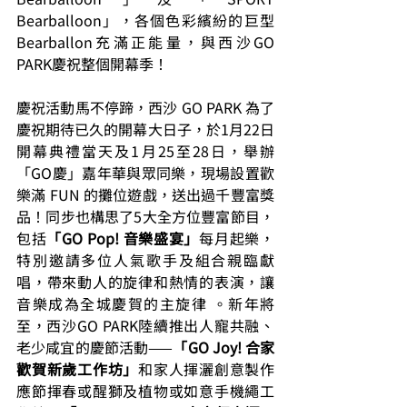
Bearballoon」，各個色彩繽紛的巨型
Bearballon充滿正能量，與西沙GO 
PARK慶祝整個開幕季！ 
慶祝活動馬不停蹄，西沙 GO PARK 為了
慶祝期待已久的開幕大日子，於1月22日
開幕典禮當天及1月25至28日，舉辦
「GO慶」嘉年華與眾同樂，現場設置歡
樂滿 FUN 的攤位遊戲，送出過千豐富獎
品！同步也構思了5大全方位豐富節目，
包括
「GO Pop! 音樂盛宴」
每月起樂，
特別邀請多位人氣歌手及組合親臨獻
唱，帶來動人的旋律和熱情的表演，讓
音樂成為全城慶賀的主旋律 。新年將
至，西沙GO PARK陸續推出人寵共融、
老少咸宜的慶節活動——
「GO Joy! 合家
歡賀新歲工作坊」
和家人揮灑創意製作
應節揮春或醒獅及植物或如意手機繩工