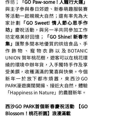
作坊；
「GO Paw-some ! 人寵行大運」
與主子參與春日郊遊、新春萌趣服裝賽
等活動一起親親大自然；還有率先為大
家計劃
「GO Sweet! 情人節心思手作
坊」
慶祝活動，與另一半共同參加工作
坊定格美好回憶；
「GO Shine! 新春市
集」
匯聚多間本地優質的烘焙食品、手
作飾物、寵物衣飾以及BOTANIC 
UNION 賀年桃花樹，遊客可以在桃花環
繞的環境中辦年貨，入手獨特手作及享
受美饌，收穫滿滿的驚喜與快樂。今個
新年一於放下都市煩囂，來西沙GO 
PARK漫遊廣闊開揚、接近大自然，體驗
「Happiness in Nature」的農曆新年。 
西沙GO PARK首個新春慶祝活動 【GO 
Blossom！桃花祈園】浪漫滿載