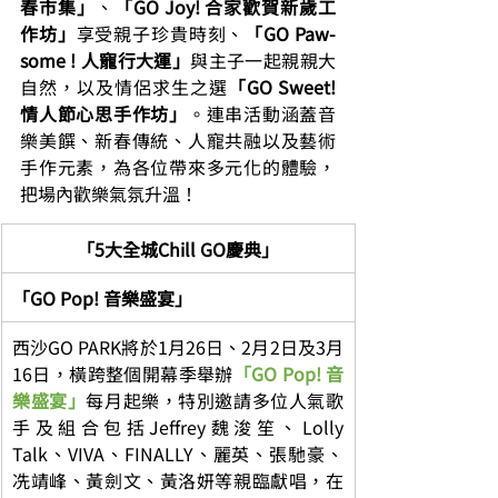
春市集」
、
「GO Joy! 合家歡賀新歲工
作坊」
享受親子珍貴時刻、
「GO Paw-
some ! 人寵行大運」
與主子一起親親大
自然，以及情侶求生之選
「GO Sweet! 
情人節心思手作坊」
。連串活動涵蓋音
樂美饌、新春傳統、人寵共融以及藝術
手作元素，為各位帶來多元化的體驗，
把場內歡樂氣氛升溫！
「5大全城Chill GO慶典」
「GO Pop! 音樂盛宴」
西沙GO PARK將於1月26日、2月2日及3月
16日，橫跨整個開幕季舉辦
「GO Pop! 音
樂盛宴」
每月起樂，特別邀請多位人氣歌
手及組合包括Jeffrey魏浚笙、Lolly 
Talk、VIVA、FINALLY、麗英、張馳豪、
冼靖峰、黃劍文、黃洛妍等親臨獻唱，在