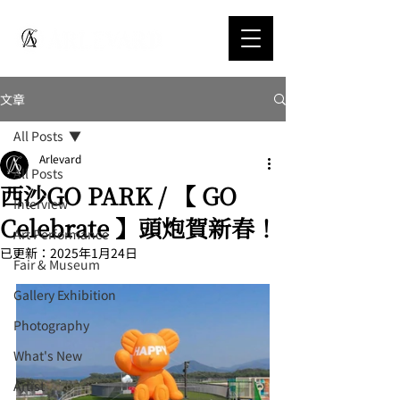
文章
All Posts
Arlevard
All Posts
西沙GO PARK / 【 GO
Interview
Celebrate 】頭炮賀新春！
Art Performance
已更新：
2025年1月24日
Fair & Museum
Gallery Exhibition
Photography
What's New
Artist