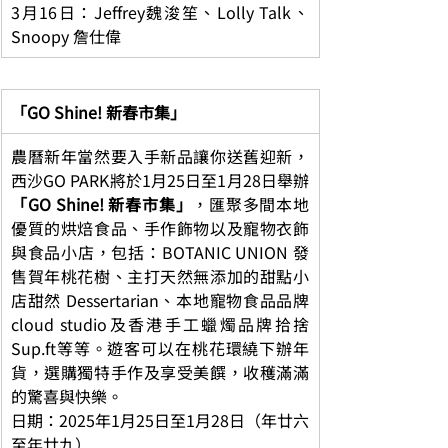
3月16日：Jeffrey魏浚笙、Lolly Talk、
Snoopy 詹仕偉
「GO Shine! 新春市集」
農曆新年當然要入手新品讓你送舊迎新，
西沙GO PARK將於1月25日至1月28日舉辦
「GO Shine! 新春市集」
，匯聚多間本地
優質的烘焙食品、手作飾物以及寵物衣飾
與食品小店，包括：BOTANIC UNION 發
售賀年桃花樹、主打天然無添加的甜點小
店甜然 Dessertarian、本地寵物食品品牌
cloud studio及香港手工蠟燭品牌拾捨
Sup.ft等等。遊客可以在桃花環繞下辦年
貨，選購獨特手作及享受美饌，收穫滿滿
的驚喜與快樂。
日期：2025年1月25日至1月28日（年廿六
至年廿九）