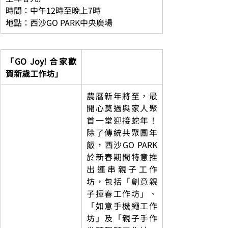
時間：中午12時至晚上7時
地點：西沙GO PARK中央廣場
「GO Joy! 合家歡
賀新歲工作坊」
農曆新年將至，最
開心莫過與家人聚
首一堂迎接蛇年！
除了傳統共聚團年
飯，西沙GO PARK
於新春期間特意推
出連串親子工作
坊，包括「創意親
子揮春工作坊」、
「如意手機繩工作
坊」及「親子手作