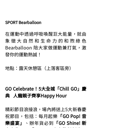
SPORT Bearballoon
在運動中透過呼吸喚醒巨大能量，就由
象徵大自然和生命力的和煦綠色 
Bearballoon 陪大家做運動兼打氣，激
發你的運動熱誠！
地點：露天休憩區（上落客區旁）
GO Celebrate！5大全城「Chill GO」慶
典   人寵親子齊享Happy Hour
精彩節目浪接浪，場內將送上5大新春慶
祝節目，包括：每月起樂
「GO Pop! 音
樂盛宴」
、辦年貨必到
「GO Shine! 新