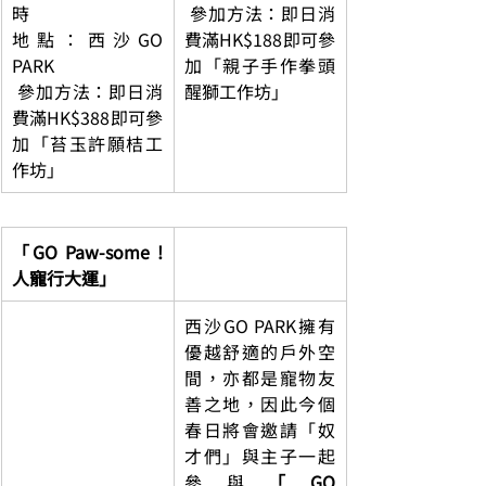
時
 參加方法：即日消
地點：西沙GO 
費滿HK$188即可參
PARK
加「親子手作拳頭
 參加方法：即日消
醒獅工作坊」
費滿HK$388即可參
加「苔玉許願桔工
作坊」
「GO Paw-some ! 
人寵行大運」
西沙GO PARK擁有
優越舒適的戶外空
間，亦都是寵物友
善之地，因此今個
春日將會邀請「奴
才們」與主子一起
參與
「GO 