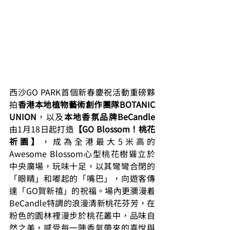
西沙GO PARK首個新春慶祝活動重磅夥
拍
香港本地植物藝術創作團隊BOTANIC 
UNION
，以及
本地香氛品牌BeCandle
由1月18日起打造
【GO Blossom！桃花
祈園】
，成為全港最大5米高的
Awesome Blossom心型桃花樹聳立於
中央廣場，玩味十足，以其彎彎合閉的
「眼睛」和嘟起的「嘴巴」，向遊客傳
達「GO賀新禧」的祝福。場內更瀰漫着
BeCandle特調的浪漫清新桃花芬芳，在
粉色的園林裡漫步於桃花叢中，品味自
然之美，感受每一陣香氣帶來的喜悅與