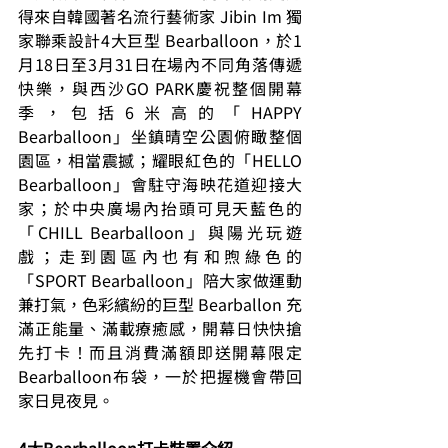
得來自韓國著名流行藝術家 Jibin Im 獨
家聯乘設計4大巨型 Bearballoon，於1
月18日至3月31日在場內不同角落傳遞
快樂，與西沙GO PARK慶祝整個開幕
季，包括6米高的「HAPPY 
Bearballoon」坐鎮晴空公園俯瞰整個
園區，相當震撼；耀眼紅色的「HELLO 
Bearballoon」會駐守海映花道迎接大
家；於中央廣場內抬頭可見天藍色的
「CHILL Bearballoon」與陽光玩遊
戲；走到園區內也有和煦綠色的
「SPORT Bearballoon」陪大家做運動
兼打氣，色彩繽紛的巨型 Bearballon 充
滿正能量、滿載療癒感，開幕日快快搶
先打卡！而且消費滿額即送開幕限定
Bearballoon布袋，一於把握機會帶回
家日見夜見。