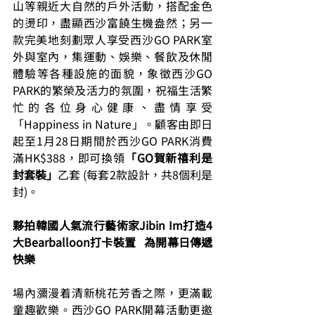
山等親近大自然的戶外活動，搭配金色
的燙印，盡顯西沙富饒生機盎然；另一
款完美地刻劃眾人享受西沙GO PARK室
外與室內，集運動、娛樂、餐飲及休閒
體驗等各種設施的面貌，象徵西沙GO 
PARK的繁榮及活力的氛圍，祝福生活繁
忙的各位身心健康、盡情享受
「Happiness in Nature」。顧客由即日
起至1月28日期間於西沙GO PARK消費
滿HK$388，即可換領
「GO賀新禧利是
封套裝」
乙套 (每套2款設計，共8個利是
封)。
夥拍韓國人氣流行藝術家Jibin Im打造4
大Bearballoon打卡裝置   為開幕日傳遞
快樂  
場內瀰漫着清新桃花芳香之際，更滿載
童趣歡樂。西沙GO PARK開幕活動更邀