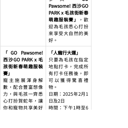
Pawsome! 西沙GO 
PARK x 毛孩街新春
萌趣服裝賽」
，歡
迎為毛孩悉心打扮
來享受大自然的美
好。
「GO Pawsome! 
「人寵行大運」
西沙GO PARK x 毛
只要為毛孩在指定
孩街新春萌趣服裝
地點打卡，完成所
賽」
有打卡任務後，即
寵主施展渾身解
可以獲得驚喜禮
數，配合豐富想像
物。
力，與毛孩一齊悉
日期：2025年2月1
心打扮賀蛇年，讓
日及2日
你和寵物共享美好
時間：下午1時至6
的瞬間。
時
日期：2025年2月1
地點：西沙GO 
日
PARK