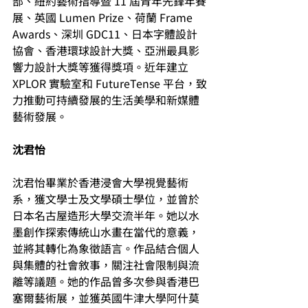
部、紐約藝術指導暨 11 屆青年先鋒年賽
展、英國 Lumen Prize、荷蘭 Frame 
Awards、深圳 GDC11、日本字體設計
協會、香港環球設計大獎、亞洲最具影
響力設計大獎等獲得獎項。近年建立
XPLOR 實驗室和 FutureTense 平台，致
力推動可持續發展的生活美學和新媒體
藝術發展。
沈君怡
沈君怡畢業於香港浸會大學視覺藝術
系，獲文學士及文學碩士學位，並曾於
日本名古屋造形大學交流半年。她以水
墨創作探索傳統山水畫在當代的意義，
並將其轉化為象徵語言。作品結合個人
與集體的社會敘事，關注社會限制與流
離等議題。她的作品曾多次參與香港巴
塞爾藝術展，並獲英國牛津大學阿什莫