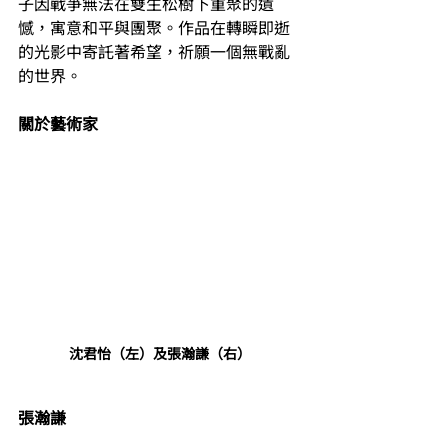
子因戰爭無法在雙生松樹下重聚的遺
憾，寓意和平與團聚。作品在轉瞬即逝
的光影中寄託著希望，祈願一個無戰亂
的世界。
關於藝術家
沈君怡（左）及張瀚謙（右）
張瀚謙