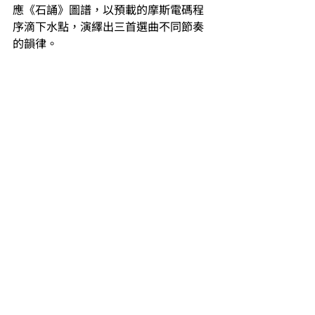
應《石誦》圖譜，以預載的摩斯電碼程
序滴下水點，演繹出三首選曲不同節奏
的韻律。