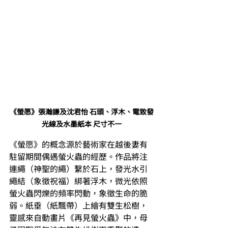
《螢愿》張瀚謙及沈君怡 石頭、浮木、電致發
光線及水墨紙本 尺寸不一
《螢愿》的概念源於藝術家在越後妻有
駐留期間偶遇螢火蟲的經歷。作品將注
連繩（神聖的繩）繫於石上，發光水引
繩結（象徵祝福）綁著浮木，微光依照
螢火蟲閃爍的頻率閃動，象徵生命的脆
弱。紙垂（紙飄帶）上繪有雙生松樹，
靈感來自動畫片《再見螢火蟲》中，母