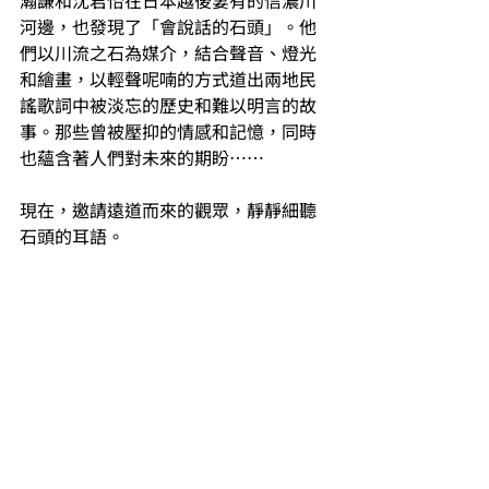
瀚謙和沈君怡在日本越後妻有的信濃川
河邊，也發現了「會說話的石頭」。他
們以川流之石為媒介，結合聲音、燈光
和繪畫，以輕聲呢喃的方式道出兩地民
謠歌詞中被淡忘的歷史和難以明言的故
事。那些曾被壓抑的情感和記憶，同時
也蘊含著人們對未來的期盼……
現在，邀請遠道而來的觀眾，靜靜細聽
石頭的耳語。