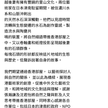
越後妻有擁有豐饒的里山文化。兩位藝
術家在日本津南駐留期間，被信濃川水
系和山脈沖刷出
的天然水石深深觸動，他們以見證時間
流轉與生態變遷的水石為創作靈感，製
造流水與陶甕共
鳴的裝置，將自然細語帶進香港部屋之
中。又以卷軸畫和紙燈投影呈現越後妻
有的石頭群像。
每塊石頭的形狀都反映這片地域的生態
與歷史，低聲訴說著自身的故事。
我們期望通過香港部屋， 以藝術探討人
與自然的關係， 並以此為橋樑，展現香
港藝術家的創意，促進中外文化藝術交
流，和跨地域的文化對話與理解。感謝
張瀚謙及沈君怡將自然之聲與影及人文
思考帶進香港部屋，同時衷心感謝各合
作單位，包括日本的津南町政府、NPO 