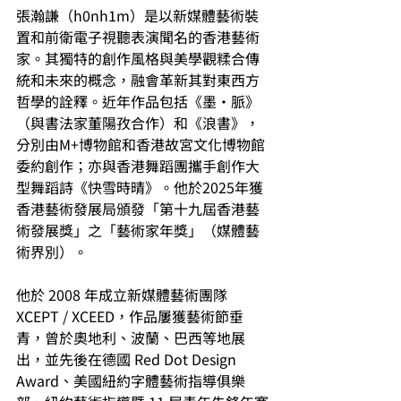
張瀚謙（h0nh1m）是以新媒體藝術裝
置和前衛電子視聽表演聞名的香港藝術
家。其獨特的創作風格與美學觀糅合傳
統和未來的概念，融會革新其對東西方
哲學的詮釋。近年作品包括《墨‧脈》
（與書法家董陽孜合作）和《浪書》，
分別由M+博物館和香港故宮文化博物館
委約創作；亦與香港舞蹈團攜手創作大
型舞蹈詩《快雪時晴》。他於2025年獲
香港藝術發展局頒發「第十九屆香港藝
術發展獎」之「藝術家年獎」（媒體藝
術界別）。
他於 2008 年成立新媒體藝術團隊 
XCEPT / XCEED，作品屢獲藝術節垂
青，曾於奧地利、波蘭、巴西等地展
出，並先後在德國 Red Dot Design 
Award、美國紐約字體藝術指導俱樂