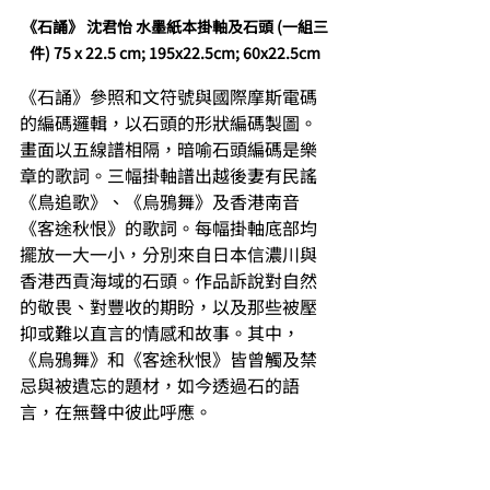
《石誦》 沈君怡 水墨紙本掛軸及石頭 (一組三
件) 75 x 22.5 cm; 195x22.5cm; 60x22.5cm
《石誦》參照和文符號與國際摩斯電碼
的編碼邏輯，以石頭的形狀編碼製圖。
畫面以五線譜相隔，暗喻石頭編碼是樂
章的歌詞。三幅掛軸譜出越後妻有民謠
《鳥追歌》、《烏鴉舞》及香港南音
《客途秋恨》的歌詞。每幅掛軸底部均
擺放一大一小，分別來自日本信濃川與
香港西貢海域的石頭。作品訴說對自然
的敬畏、對豐收的期盼，以及那些被壓
抑或難以直言的情感和故事。其中，
《烏鴉舞》和《客途秋恨》皆曾觸及禁
忌與被遺忘的題材，如今透過石的語
言，在無聲中彼此呼應。