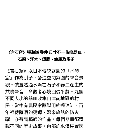
《言石窟》張瀚謙 零件 尺寸不一 陶瓷器皿、
石頭、浮木、塑膠、金屬及電子
《言石窟》以日本傳統庭園的「水琴
窟」作為引子，營造空間氛圍的聲音景
觀。裝置透過水滴在石子和器皿產生的
共鳴聲音，令觀者心境回復平靜。九個
不同大小的器皿收集自津南地區的村
民，當中有農民家釀製用的醬油缸、百
年祖傳釀酒的甕罈、溫泉旅館的防火
罐，亦有陶藝師的作品，每個器皿都盛
載不同的歷史故事。內部的水滴裝置因