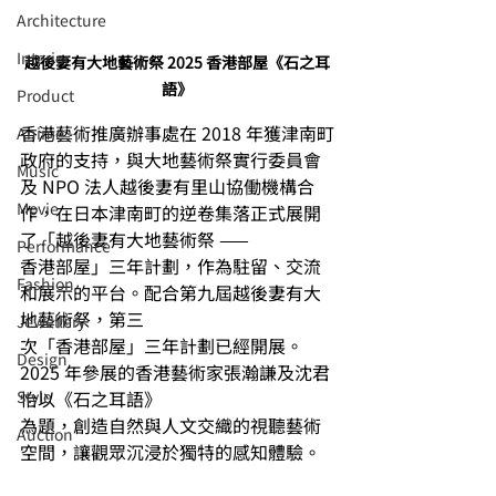
Architecture
Interior
越後妻有大地藝術祭 2025 香港部屋《石之耳
語》
⁠⁠Product
香港藝術推廣辦事處在 2018 年獲津南町
Anime
政府的支持，與大地藝術祭實行委員會
Music
及 NPO 法人越後妻有里山協働機構合
⁠⁠Movie
作，在日本津南町的逆卷集落正式展開
了「越後妻有大地藝術祭 ——
⁠⁠Performance
香港部屋」三年計劃，作為駐留、交流
⁠Fashion
和展示的平台。配合第九屆越後妻有大
地藝術祭，第三
⁠⁠Jewellery
次「香港部屋」三年計劃已經開展。
Design
2025 年參展的香港藝術家張瀚謙及沈君
Style
怡以《石之耳語》
為題，創造自然與人文交織的視聽藝術
Auction
空間，讓觀眾沉浸於獨特的感知體驗。