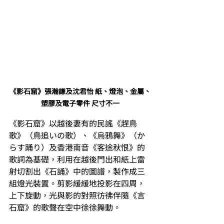
《影石窟》張瀚謙及沈君怡 紙、燈泡、金屬、
塑膠及電子零件 尺寸不一
《影石窟》以越後妻有的民謠《趕鳥
歌》（鳥追いの歌）、《烏鴉舞》（か
らす踊り）及香港南音《客途秋恨》的
歌詞為基礎，利用在越後門出和紙上雷
射切割出《石誦》中的圖譜，製作成三
組燈光裝置。剪影緩緩地投影在四周，
上下旋動，光與影的對照彷彿伴隨《言
石窟》的歌聲在空中徐徐舞動。