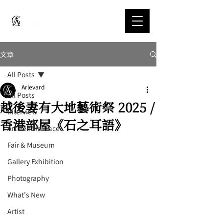
文章
All Posts
Arlevard
All Posts
越後妻有大地藝術祭 2025 /
Interview
香港部屋《石之耳語》
Art Performance
Fair & Museum
Gallery Exhibition
Photography
What's New
Artist