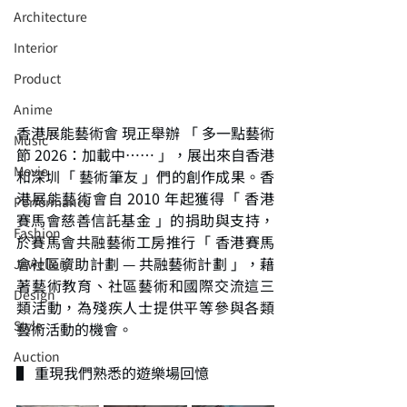
Architecture
Interior
⁠⁠Product
Anime
香港展能藝術會 現正舉辦 「 多一點藝術
Music
節 2026：加載中…… 」，展出來自香港
⁠⁠Movie
和深圳「 藝術筆友 」們的創作成果。香
港展能藝術會自 2010 年起獲得「 香港
⁠⁠Performance
賽馬會慈善信託基金 」的捐助與支持，
⁠Fashion
於賽馬會共融藝術工房推行「 香港賽馬
會社區資助計劃 — 共融藝術計劃 」，藉
⁠⁠Jewellery
著藝術教育、社區藝術和國際交流這三
Design
類活動，為殘疾人士提供平等參與各類
Style
藝術活動的機會。
Auction
▌ 重現我們熟悉的遊樂場回憶