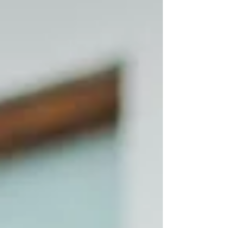
中心打造兩組全新裝置作品。她以獨特的情感目光
觀察香港城市文化，收集充滿懷舊韻味的塑膠玩
具、文具及本地特色現成物件，創作出極具故事感
的作品；並結合燈光投影技術，喚起觀眾的集體回
憶及對城市變遷的深層思考。 有趣的是，藝術家在
是次訪問中透露了不少她利用其裝置藝術所傳遞的
獨特見解，例如她對香港工業時代充滿人情味的美
好緬懷，作品中包含的市民個人故事回憶點滴，以
及她對於本地城市發展的看法。 想了解這位藝術
家，立即收看 Arlevard 的專訪影片，走進阮家儀的
「 幻影 」之中，感受藝術家留住的時光見證和溫
度。 Meet #AngelaYuen, a contemporary
installation artist based in Hong Kong. He