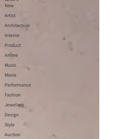
New
Artist
Architecture
Interior
⁠⁠Product
Anime
Music
⁠⁠Movie
⁠⁠Performance
⁠Fashion
⁠⁠Jewellery
Design
Style
Auction