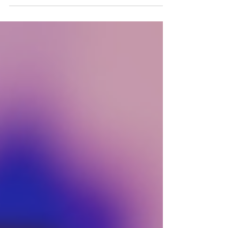
然東方，也不盡屬西方，而是在兩大傳統的對話之
間，孕育出獨有的藝術語彙與美學形態。參與是次
展覽的藝術家，不少從中國傳統藝術與哲思中汲取
養分，卻不囿於既成框架，勇於破格而立，開創鮮
明的個人風格。與此同時，他們的作品往往根植於
鮮明的在地脈絡，敏銳回應香港特有的城市風貌、
生活節奏與人文情感。跨媒介的轉化與實驗，更是
不少香港藝術家創作的重要路徑——透過複調的藝術
語言，將熟悉形式重塑為充滿張力的當代實踐：繪
畫與光影共鳴，水墨與數碼交織，傳統技藝與前瞻
觀念碰撞，迸發出屬於此時此地的美學火花。 「當
下——香港藝術展」聚焦的，正是這股蘊藏於此刻的
創作生命力。展覽以城市、風景、虛實、變奏為脈
絡，匯聚十九位活躍於當今香港藝壇的藝術家，涵
蓋資深名家與矚目新銳，呈現他們近年的精選之
作。展出媒介橫跨繪畫、水墨、陶瓷、雕塑、錄
像、裝置及多媒體，呈現香港藝術界的卓越創作與
多元風格。 是次展覽不僅止於展示成果，更進一步
探問創作之源：地下別館特設「靈感現場」，以微
型工作室還原藝術家私密