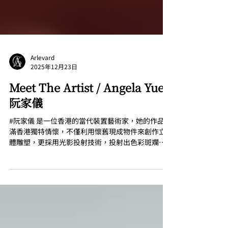
Arlevard
2025年12月23日
Meet The Artist / Angela Yuen
阮家儀
#阮家儀 是一位香港的當代裝置藝術家，她的作品充
滿香港獨特情懷，不僅利用懷舊現成物件來創作立
體雕塑，更採用光影投射技術，投射出色彩斑斕、
如同剪影般的香港故事。 在她最新於香港視覺藝術
中心 @hongkongvisualartscentre 舉辦的個人展覽
「 幻影 」中，阮氏延續其標誌性創作手法，特別為