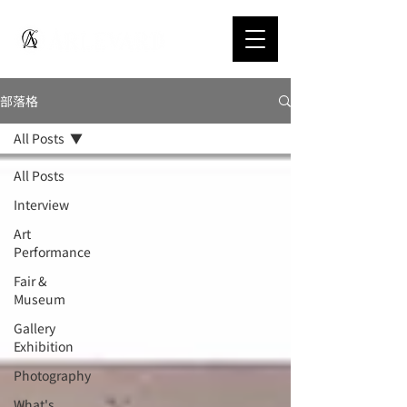
部落格
All Posts
All Posts
Interview
Art
Performance
Fair &
Museum
Gallery
Exhibition
Photography
What's