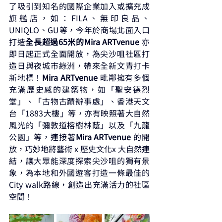
了吸引到知名的國際企業加入或擴充成
旗艦店，如：FILA、無印良品、
UNIQLO、GU等，今年於商場北面入口
打造
全長超過65米的Mira ARTvenue 
亦
即日起正式全面開放，為尖沙咀社區打
造日與夜城市綠洲，帶來全新文青打卡
新地標！
Mira ARTvenue 
毗鄰擁有多個
充滿歷史感的建築物，如「聖安德烈
堂」、「古物古蹟辦事處」、香港天文
台「1883大樓」等，亦有映照著大自然
風光的「彌敦道榕樹林蔭」以及「九龍
公園」等，連接著
Mira ARTvenue 
的開
放，巧妙地將藝術 x 歷史文化x 大自然連
結，讓大眾能深度探索尖沙咀的獨有景
象，為本地和外國遊客打造一條最佳的
City walk路線，創造出充滿活力的社區
空間！