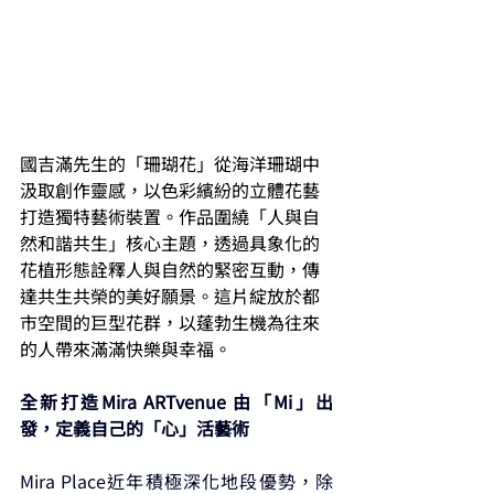
國吉滿先生的「珊瑚花」從海洋珊瑚中
汲取創作靈感，以色彩繽紛的立體花藝
打造獨特藝術裝置。作品圍繞「人與自
然和諧共生」核心主題，透過具象化的
花植形態詮釋人與自然的緊密互動，傳
達共生共榮的美好願景。這片綻放於都
市空間的巨型花群，以蓬勃生機為往來
的人帶來滿滿快樂與幸福。
全新打造Mira ARTvenue 由「Mi」出
發，定義自己的「心」活藝術
Mira Place近年積極深化地段優勢，除