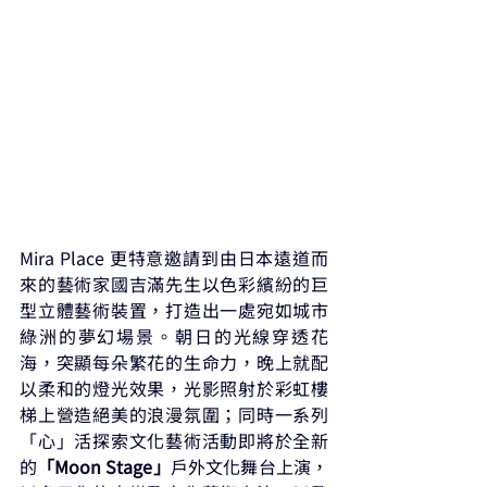
Mira Place 更特意邀請到由日本遠道而
來的藝術家國吉滿先生以色彩繽紛的巨
型立體藝術裝置，打造出一處宛如城市
綠洲的夢幻場景。朝日的光線穿透花
海，突顯每朵繁花的生命力，晚上就配
以柔和的燈光效果，光影照射於彩虹樓
梯上營造絕美的浪漫氛圍；同時一系列
「心」活探索文化藝術活動即將於全新
的
「Moon Stage」
戶外文化舞台上演，