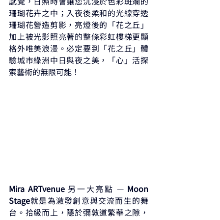
感覺，日照時會讓您沉浸於色彩斑斕的
珊瑚花卉之中；入夜後柔和的光線穿透
珊瑚花營造剪影，亮燈後的「花之丘」
加上被光影照亮著的整條彩虹樓梯更顯
格外唯美浪漫。必定要到「花之丘」體
驗城市綠洲中日與夜之美，「心」活探
索藝術的無限可能！
Mira ARTvenue 
另一大亮點 — 
Moon 
Stage
就是為激發創意與交流而生的舞
台。拾級而上，隱於彌敦道繁華之隙，