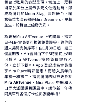
舞台以弦月的造型呈現，當加上一眾藝
術家於舞台上展示多元文化活動時，即
成為滿月的Moon Stage 夢想舞台，喻
意每位表演者都是Mira Dreamers，夢藝
並生，於舞台上綻發光彩。
為慶祝Mira ARTvenue 正式開幕，指定
日子Mi+會員更可換領免費爆谷，為你的
週末揭開完美序幕！由1月30日起一連三
個星期五，Mi+會員由下午5時至晚上8時
可於Mira ARTvenue換領免費爆谷乙
份，立即下載Mi+ App 登記成為會員盡
享Mira Place精彩優惠！而踏入馬年的
年初一和初二，福氣滿滿的財神更會於
Mira ARTvenue
、Mira Place 中庭和入
口等大派開運轉運風車，讓你新一年帶
同風車到各個打卡位影張開年相！