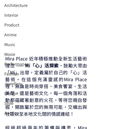
Architecture
Interior
⁠⁠Product
Anime
Music
⁠⁠Movie
Mira Place 近年積極推動全新生活藝術
⁠⁠Performance
理念 —— 
Mi「心」活探索
，鼓勵大眾由
「Mi」出發，定義屬於自己的「心」活
⁠Fashion
藝術。在這個充滿靈感的Mira Place
⁠⁠Jewellery
裡，無論是時尚穿搭、美食饗宴、生活
美學，還是藝術文化，每一個角落和活
Design
動都蘊藏著創意的火花，等待您親自發
Style
掘，開啟屬於您的無限可能，交織出與
Auction
社區以至本地文化間的情感連結！
經過超過兩年的籌備與構思，Mira 