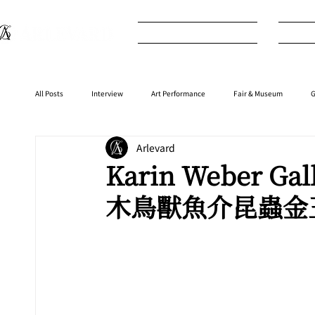
What's New
I
All Posts
Interview
Art Performance
Fair & Museum
G
Arlevard
Interior
⁠⁠Product
Anime
Music
⁠⁠Movie
Karin Weber G
木鳥獸魚介昆蟲金