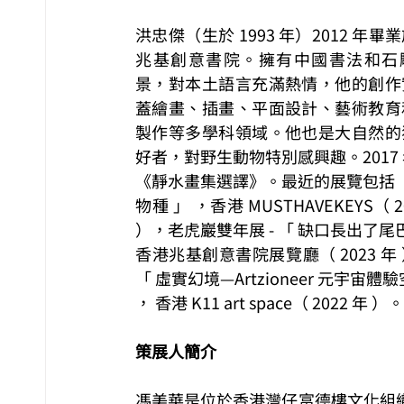
洪忠傑（生於 1993 年）2012 年畢
兆基創意書院。擁有中國書法和石
景，對本土語言充滿熱情，他的創作
蓋繪畫、插畫、平面設計、藝術教育
製作等多學科領域。他也是大自然的
好者，對野生動物特別感興趣。2017
《靜水畫集選譯》。最近的展覽包括 
物種 」 ，香港 MUSTHAVEKEYS（ 20
），老虎巖雙年展 - 「 缺口長出了尾巴 
香港兆基創意書院展覽廳（ 2023 年
「 虛實幻境—Artzioneer 元宇宙體驗
， 香港 K11 art space（ 2022 年 ）。
策展人簡介
馮美華是位於香港灣仔富德樓文化組