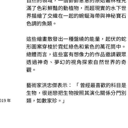
滿了色彩鮮豔的動植物，而超現實的水下世
界描繪了交織在一起的蜿蜒海帶與神秘寶石
色調的魚類。
這些繪畫散發出一種盤繞的能量，起伏的蛇
形圖案穿梭於霓虹綠色和紫色的萬花筒中。
總體而言，這些富有想像力的作品邀請觀眾
透過神奇、夢幻的視角探索自然世界的奇
觀。
藝術家洪忠傑表示： 「 曾經最喜歡的科目是
生物，很迷戀把生物按照其演化關係分門別
類，如數家珍。」
19 年