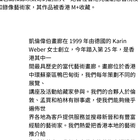
錄像藝術家，其作品被香港 M+收藏。
凱倫偉伯畫廊在 1999 年由德國的 Karin 
Weber 女士創立，今年踏入第 25 年，是香
港其中一
間最具歷史的當代藝術畫廊。畫廊位於香港
中環蘇豪區鴨巴甸街，我們每年策劃不同的
展覽、
講座及活動給藏家參與。我們的合夥人於倫
敦、孟買和柏林有辦事處，使我們能夠幾乎
遍佈世
界各地為客戶提供服務並搜尋新晉和有豐富
經驗的藝術家。我們熱愛把香港本地的藝術
推介給