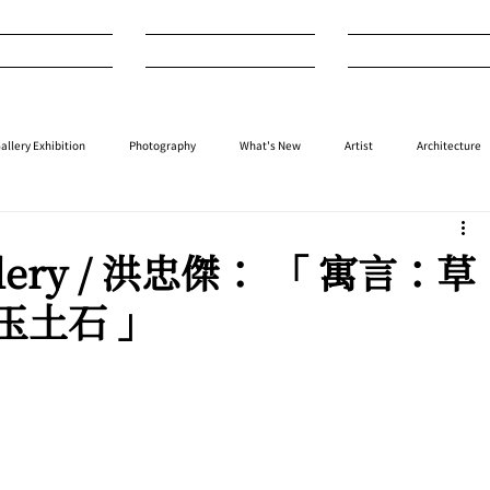
nterview
Art
Design
allery Exhibition
Photography
What's New
Artist
Architecture
⁠⁠Performance
⁠Fashion
⁠⁠Jewellery
Design
Style
Auction
allery / 洪忠傑： 「 寓言：草
玉土石 」