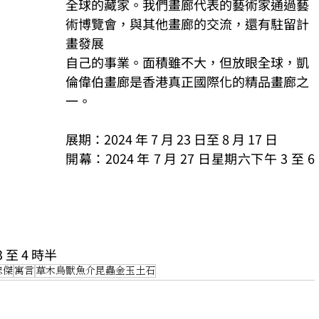
全球的藏家。我們畫廊代表的藝術家通過藝
術博覽會，與其他畫廊的交流，還有駐留計
畫發展
自己的事業。面積雖不大，但放眼全球，凱
倫偉伯畫廊是香港真正國際化的精品畫廊之
一。
展期：2024 年 7 月 23 日至 8 月 17 日
開幕：2024 年 7 月 27 日星期六下午 3 至 6 
 至 4 時半
忠傑
寓言
草木鳥獸魚介昆蟲金玉土石