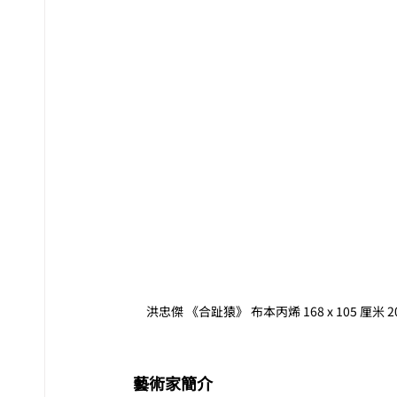
洪忠傑 《合趾猿》 布本丙烯 168 x 105 厘米 20
藝術家簡介