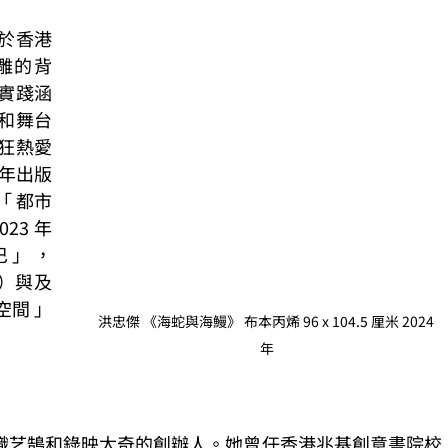
業於香港
雕的背
實踐涵
和舞台
狂熱愛
 年出版
「 都市
23 年 
」 ， 
 ）與及
空間 」 
洪忠傑 《海蛇與海鰻》 布本丙烯 96 x 104.5 厘米 2024 
年
織艺鵠和錄映太奇的創辦人。她曾任香港兆基創意書院校