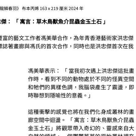
春羽》 布本丙烯 163 x 219 厘米 2024 年
ry / 洪忠傑： 「 寓言：草木鳥獸魚介昆蟲金玉土石 」
豐富的藝文工作者馮美華合作，為年青香港藝術家洪忠傑
標誌著畫廊與馮氏的首次合作，同時也是洪忠傑首次在我
馮美華表示： 「 當我初次遇上洪忠傑這批畫
作時，看到不同的動物處於不同的怪異空間
和牠們的異樣色調，我腦袋產生了震盪，即
時聯想到隱喻性的意義。」 
這種衝擊的感覺也將在我們化身成叢林的畫
廊空間中迴盪。 「 寓言：草木鳥獸魚介昆蟲
金玉土石」將觀眾帶入奇幻的、靈感來自大
自然的領域，一個鬱鬱蔥蔥的原始叢林裡充