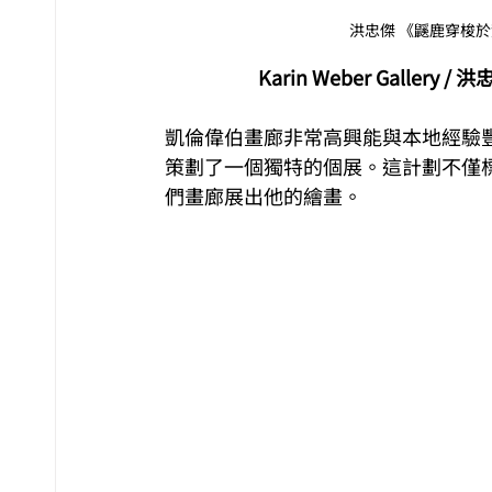
洪忠傑 《鼷鹿穿梭於龍鱗
Karin Weber Galle
凱倫偉伯畫廊非常高興能與本地經驗
策劃了一個獨特的個展。這計劃不僅
們畫廊展出他的繪畫。