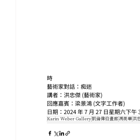
時
藝術家對話：痴迷
講者：洪忠傑 (藝術家)
回應嘉賓：梁景鴻 (文字工作者)
日期：2024 年 7 月 27 日星期六下午 3
Karin Weber Gallery
凱倫偉伯畫廊
馮美華
洪