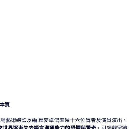
感本質
舞場藝術總監及編 舞麥卓鴻率領十六位舞者及演員演出，
來世界逐漸失去語言溝通能力的恐懼與驚奇
，引領觀眾踏