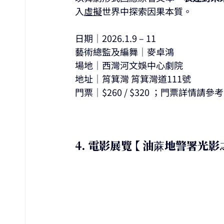
入
虛擬
世界中探索因果本質。
日期｜2026.1.9 – 11
藝術總監及編舞｜麥卓鴻
場地｜西灣河文娛中心劇院
地址｜筲箕灣 筲箕灣道111號
門票｜$260 / $320 ；門票詳情請
4. 電影展覽 【 油蔴地警署光影