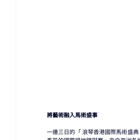
將藝術融入馬術盛事
一連三日的「 浪琴香港國際馬術盛典 
馬匹的國際場地障礙賽、來自亞洲各