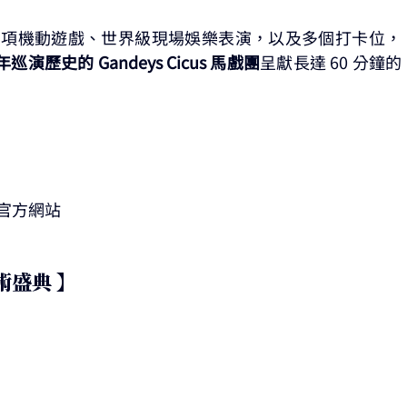
30 項機動遊戲、世界級現場娛樂表演，以及多個打卡位，
歷史的 Gandeys Cicus 馬戲團
呈獻長達 60 分鐘的
考官方網站
術盛典 】