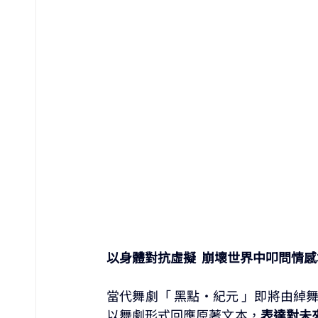
以身體對抗虛擬  崩壞世界中叩問情
當代舞劇「 黑點・紀元 」即將由綽
以舞劇形式回應原著文本，
表達對未