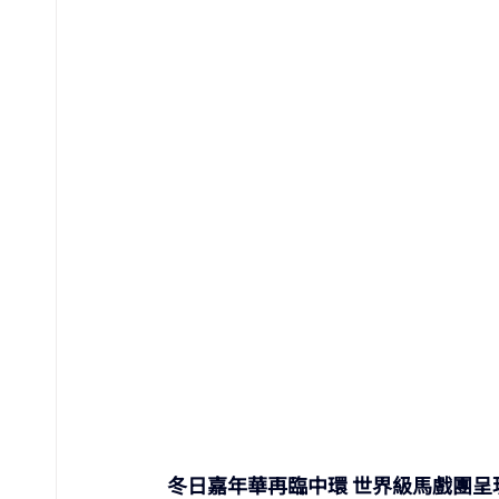
冬日嘉年華再臨中環 世界級馬戲團呈