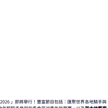
2026 」即將舉行！豐富節目包括：匯聚世界各地騎手與
地年輕騎手參與的馬會亞洲青年挑戰賽，以及
與本地藝廊