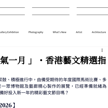
nterview
Art
Design
allery Exhibition
Photography
What's New
Artist
Architecture
⁠⁠Performance
⁠Fashion
⁠⁠Jewellery
Design
Style
Auction
 元氣一月 」・香港藝文精選指
緊鼓、積極進行中，由備受期待的年度國際馬術比賽、多
一眾博物館及藝廊精心製作的展覽，已經準備就緒為 
又準備好投入新一年的精彩藝文節目嗎？
026 】