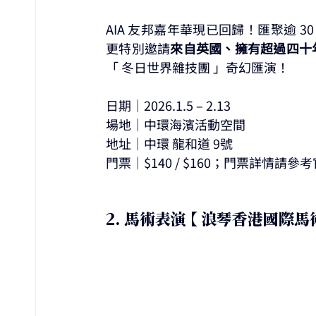
AIA 友邦嘉年華現已回歸！匯聚逾 
更特別邀請
來自英國、擁有超過四十年巡演
「 冬日世界雜技團 」奇幻匯演！
日期｜2026.1.5 – 2.13
場地｜中環海濱活動空間
地址｜中環 龍和道 9號
門票｜$140 / $160；門票詳情請參
2. 馬術表演 【 浪琴香港國際馬