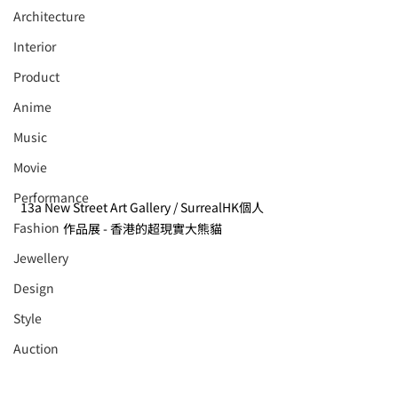
Architecture
Interior
⁠⁠Product
Anime
Music
⁠⁠Movie
⁠⁠Performance
13a New Street Art Gallery / SurrealHK個人
⁠Fashion
作品展 - 香港的超現實大熊貓
⁠⁠Jewellery
Design
Style
Auction