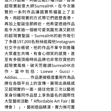
超現實創意大師SurrealHK，在今次展
覽的一系列作品讓國寶熊貓當上了主
角，用超現實的方式帶它們遊歷香港。
再加上聖誕佳節將近，他希望透過作品
能令大家過一個被可愛氛圍充滿又歡欣
的超現實聖誕。SurrealHK的創作吸引
了多達197,000名粉絲追蹤他Instagram
社交平台帳號。他的作品不單令到普羅
大眾產生共鳴，有會心微笑的感覺，甚
至有多個頂級時尚品牌也非常欣賞他的
超現實風格，破天荒邀請SurrealHK合
作，當中包括：Loewe，Gucci，
Addias……… 作品更被極度重用作為品
牌在各個平台上的宣傳，展現出高級感
又超現實的一面。過往他曾三次以藝術
家身份攜同作品登上享負盛名的國際性
大型藝術活動「 Affordable Art Fair ( 藝
博會 ） 」，藝術造詣精湛，實力無可置