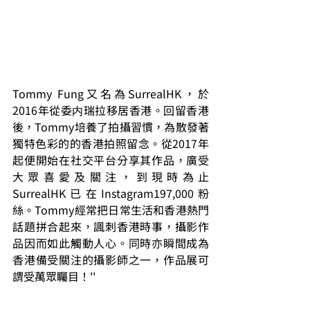
Tommy Fung又名為SurrealHK，於
2016年從委内瑞拉移居香港。回留香港
後，Tommy培養了拍攝習慣，為散發著
獨特色彩的的香港拍照留念。從2017年
起便開始在社交平台分享其作品，廣受
大眾喜愛及關注，到現時為止
SurrealHK已在Instagram197,000粉
絲。Tommy經常把日常生活和香港熱門
話題拼合起來，諷刺香港時事，攝影作
品因而如此觸動人心。同時亦瞬間成為
香港備受關注的攝影師之一，作品展可
謂受萬眾矚目！''
13a New Street Art Gallery / 