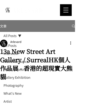
文章
All Posts
Arlevard
All Posts
13a New Street Art
Interview
Gallery / SurrealHK個人
Art Performance
作品展 - 香港的超現實大熊
Fair & Museum
貓
Gallery Exhibition
Photography
What's New
Artist