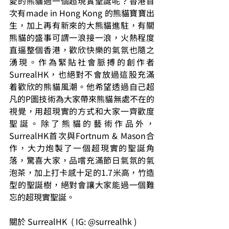
愛的熊貓過一個超現實聖誕呢？香港首
次有made in Hong Kong 的熊貓寶寶出
生，加上再有新來的大熊貓進駐，有關
熊貓的盛事可謂一浪接一浪，火熱程度
直逼整個香港，歡欣快樂的氣氛也隨之
湧現。作為緊貼社會脈搏的創作者
SurrealHK，也絕對不會放過這股充滿
着歡欣的熊貓風潮。他希望透過自己超
凡的P圖技術為大家帶來熊貓無處不在的
視覺，用超現實的方式和大家一齊歡度
聖誕。除了熊貓的藝術作品外，
SurrealHK首次與Fortnum & Mason合
作，大力炮製了一個超現實的聖誕角
落，驚喜大家，品嚐充滿節日氣氛的氣
泡茶，加上打卡感十足的1.7米高，竹造
型的聖誕樹，絕對會讓大家能過一個難
忘的超現實聖誕。
關於 SurrealHK  ( IG: @surrealhk )