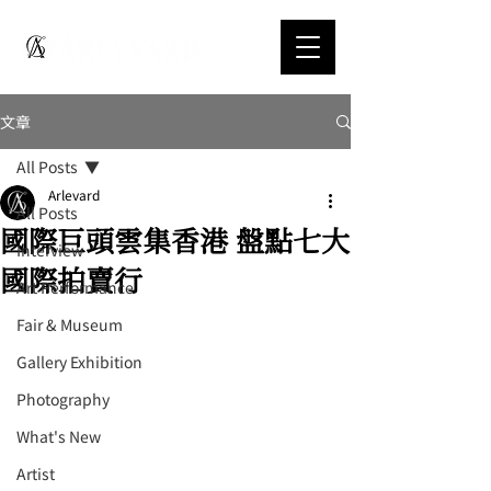
文章
All Posts
Arlevard
All Posts
國際巨頭雲集香港 盤點七大
Interview
國際拍賣行
Art Performance
Fair & Museum
Gallery Exhibition
Photography
What's New
Artist