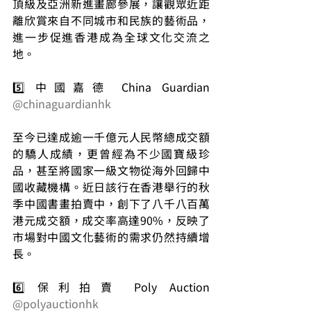
頂級及亞洲新進畫廊參展，讓觀眾近距
離欣賞來自不同城市和民族的藝術品，
進一步促進香港成為全球文化交流之
地。
5️⃣ 中國嘉德 China Guardian 
@chinaguardianhk
至今已達成逾一千億元人民幣總成交額
的驕人成績，更曾經為不少國寶級珍
品，甚至將國家一級文物從海外回歸中
國收藏機構。近日該行在香港舉行的秋
季中國書畫拍賣中，創下了八千八百萬
港元成交額，成交率高達90%，反映了
市場對中國文化藝術的需求仍然持續增
長。
6️⃣ 保利拍賣 Poly Auction 
@polyauctionhk