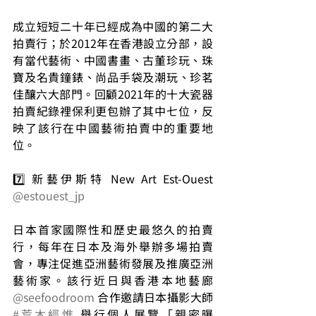
成立短短二十年已經成為中國的第二大
拍賣行；於2012年在香港設立分部，設
有當代藝術、中國書畫、古董珍玩、珠
寶及名貴鐘錶、尚品手袋及潮玩、珍茗
佳釀六大部門。回顧2021年的十大瓷器
拍賣紀錄裡保利更包辦了其中七位，反
映了該行在中國藝術拍賣中的重要地
位。
7️⃣ 新藝伊斯特 New Art Est-Ouest 
@estouest_jp
日本首家國際性和歷史最悠久的拍賣
行，每年在日本及海外舉辦多場拍賣
會，專注促進亞洲藝術發展及推廣亞洲
藝術家。該行近日與香港本地藝廊 
@seefoodroom
 合作邀請日本攝影大師 
#荒木經惟
 舉行個人展覽「親密曝