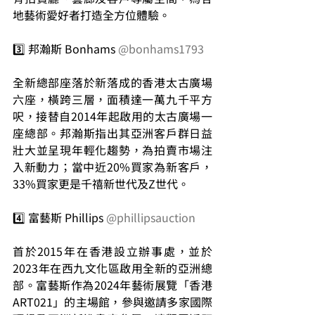
地藝術愛好者打造全方位體驗。
3️⃣ 邦瀚斯 Bonhams 
@bonhams1793
全新總部座落於新落成的香港太古廣場
六座，橫跨三層，面積達一萬九千平方
呎，接替自2014年起啟用的太古廣場一
座總部。邦瀚斯指出其亞洲客戶群日益
壯大並呈現年輕化趨勢，為拍賣市場注
入新動力；當中近20%買家為新客戶，
33%買家更是千禧新世代及Z世代。
4️⃣ 富藝斯 Phillips 
@phillipsauction
首於2015年在香港設立辦事處，並於
2023年在西九文化區啟用全新的亞洲總
部。富藝斯作為2024年藝術展覽「香港 
ART021」的主場館，參與邀請多家國際