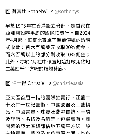
1️⃣ 蘇富比 Sotheby’s 
@sothebys
早於1973年在香港設立分部，是首家在
亞洲開設辦事處的國際拍賣行。自2024
年4月起，蘇富比實施了顛覆傳統的透明
式收費：首六百萬美元收取20%佣金，
而六百萬以上的部分則收取10%佣金；
此外，亦於7月在中環置地遮打啟用佔地
二萬四千平方呎的旗艦藝廊。
2️⃣ 佳士得 Christie’s 
@christiesasia
亞太區首屈一指的國際拍賣行，涵蓋二
十及廿一世紀藝術、中國瓷器及工藝精
品、中國書畫、珠寶及翡翠首飾、手袋
及配飾、名錶及名酒等，包羅萬有。剛
開幕的亞太區總部佔地五萬平方呎，設
有拍賣廳、藝廊及客戶專屬空間，為各