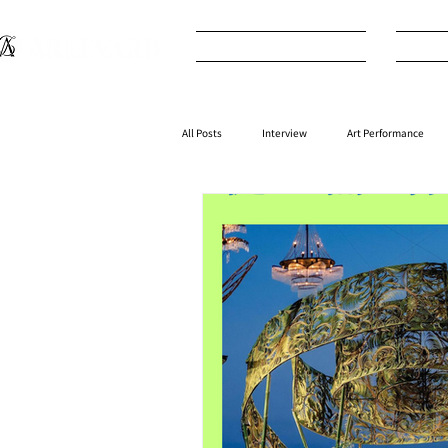
What's New
I
All Posts
Interview
Art Performance
Interior
⁠⁠Product
Anime