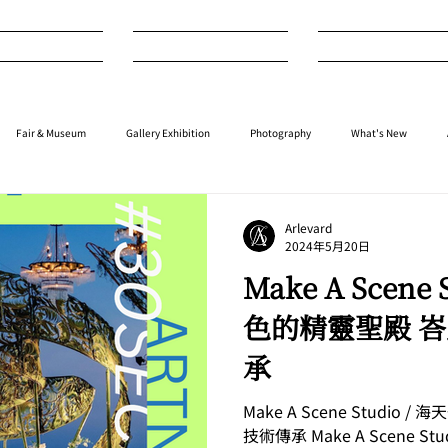
nterview
Art
Design
Fair & Museum
Gallery Exhibition
Photography
What's New
Music
⁠⁠Movie
⁠⁠Performance
⁠Fashion
⁠⁠Jewellery
Design
Arlevard
2024年5月20日
Make A Scene 
色的精靈聖殿 
承
Make A Scene Studi
技術傳承 Make A Scene 