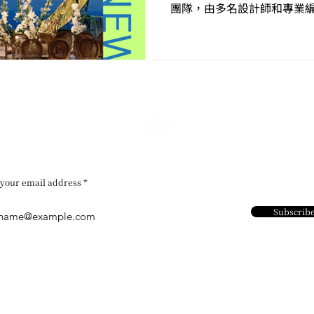
團隊，由多名設計師和專業
Busung and Slepan 」...
 your email address
Subscrib
Contact Us