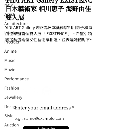
New
日本藝術家 相川恵子 海野由佳
Artist
雙人展
Architecture
YIDI ART Gallery 現正為日本藝術家相川恵子和海野
Interior
由佳舉辦首個雙人展「 EXISTENCE 」。希望引領觀
眾了解這兩位女性藝術家相遇，並表達她們對不滿
⁠⁠Product
於現狀的的軌跡。她們藉著繪畫模糊扭曲和超現實
Anime
的人肖像和身體，表達她們那未滿足的慾望，期望
在現有的社會標準下構建...
Music
⁠⁠Movie
⁠⁠Performance
⁠Fashion
⁠⁠Jewellery
Design
Enter your email address
Style
Auction
Subscribe