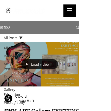
部落格
All Posts
All Posts
Interview
Art
Load video
Performance
Fair &
Museum
Gallery
Exhibition
Arlevard
2024年1月5日
Photography
YIDI ART Gallery EXISTENCE
What's