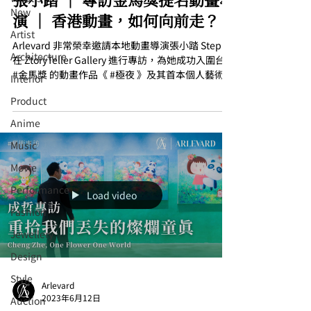
New
演 │ 香港動畫，如何向前走？
Artist
Arlevard 非常榮幸邀請本地動畫導演張小踏 Step C.
Architecture
在 ZtoryTeller Gallery 進行專訪，為她成功入圍台灣
#金馬獎 的動畫作品《 #極夜 》及其首本個人藝術書
Interior
《 Depths of night: a prologue 極夜・故事・畫...
⁠⁠Product
Anime
Music
⁠⁠Movie
⁠⁠Performance
Load video
⁠Fashion
⁠⁠Jewellery
Design
Style
Arlevard
2023年6月12日
Auction