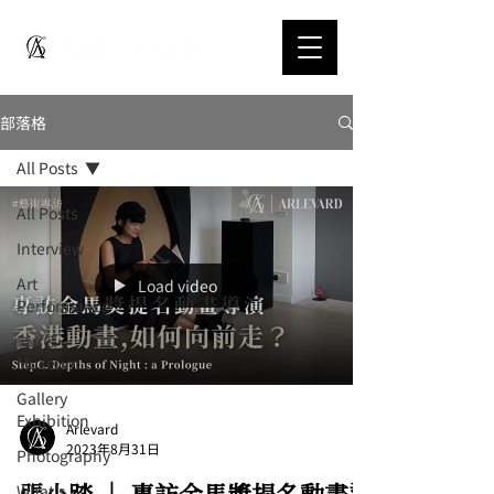
部落格
All Posts
All Posts
Interview
Art
Load video
Performance
Fair &
Museum
Gallery
Exhibition
Arlevard
2023年8月31日
Photography
張小踏 │ 專訪金馬獎提名動畫導
What's