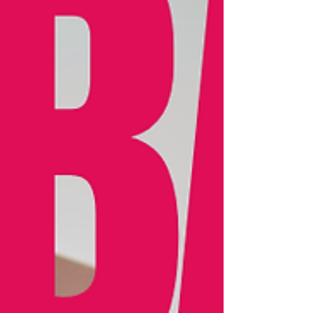
的「 藝聚空間 」（Encounters）將由森美術館館長
片岡真實 @mami_kataoka_2018 攜手國際策展團
隊共同策展，以亞洲文化中的「 五大元素 」空、
水、火、風、地為主題框架