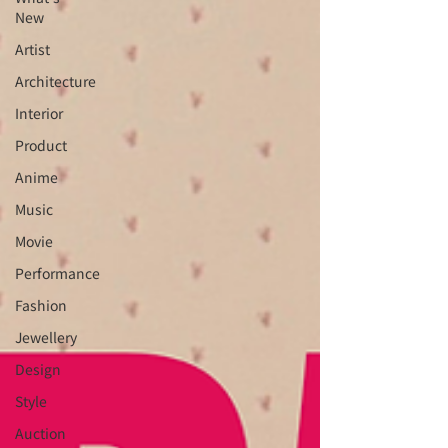
New
Artist
Architecture
Interior
⁠⁠Product
Anime
Music
⁠⁠Movie
⁠⁠Performance
⁠Fashion
⁠⁠Jewellery
Design
Style
Auction