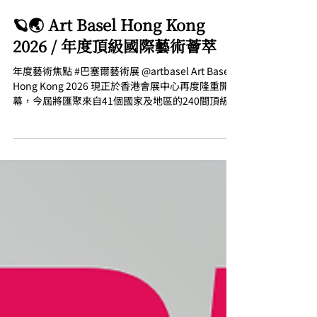
Arlevard
3月27日
🪐🌏 Art Basel Hong Kong
2026 / 年度頂級國際藝術薈萃
年度藝術焦點 #巴塞爾藝術展 @artbasel Art Basel
Hong Kong 2026 現正於香港會展中心再度隆重開
幕，今屆將匯聚來自41個國家及地區的240間頂級藝
廊，設有6大主題展區，包括「 Zero 10 」亞洲首
展，及採用「 五大元素 」為題的「 藝聚空間 」展出
12 件大型裝置作品，公眾項目「光映現場」、「與
巴塞爾藝術展對話」亦同步回歸。，進一步確立香
港作為國際藝術文化樞紐的核心地位，將三月藝術
狂熱推往頂峰！ ▌ 「 Zero 10 」首度於亞洲登場 備
受矚目的全球項目「 Zero 10 」亦將於本屆作為亞洲
首展。策展人Eli Scheinman @eli_schein 從俄國
前衛藝術家馬列維奇於1915年展覽「0,10」汲取靈
感，探討數碼創作對當代藝術語言和收藏方式的重
構。 ▌12件大型藝術裝置震撼登場 本年度備受期待