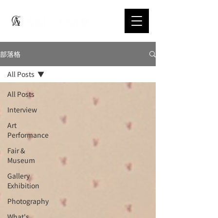
部落格
All Posts
All Posts
Interview
Art
Performance
Fair &
Museum
Gallery
Exhibition
Photography
What's