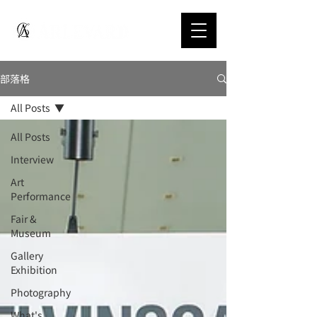
部落格
All Posts
All Posts
Interview
Art
Performance
Fair &
Museum
Gallery
Exhibition
Photography
What's