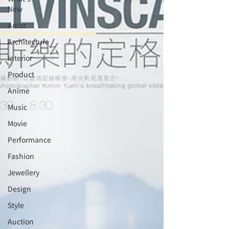
New
Artist
Architecture
Interior
⁠⁠Product
Anime
Music
⁠⁠Movie
⁠⁠Performance
⁠Fashion
⁠⁠Jewellery
Design
Style
Auction