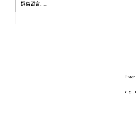
撰寫留言......
🏺🎭 盛夏八月．感官巡禮 ——
Leo
尼斯 
香港藝文全攻略
雙年
Enter
Quick Link