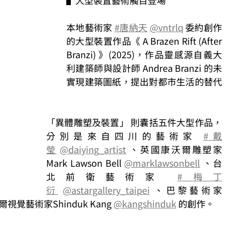
▌大型裝置藝術觸目登場
本地藝術家 
#唐納天
@vntrlq
 委約創作
的大型裝置作品《 A Brazen Rift (After 
Branzi) 》(2025)，作品靈感源自義大
利建築師與設計師 Andrea Branzi 的未
實現建築圖紙，提出對都市生活的替代
「異體雕塑及裝置」 則囊括五件大型作品，
分別是來自四川的藝術家 
#戴
瑩
@daiying_artist
 、英國康沃爾雕塑家
Mark Lawson Bell 
@marklawsonbell
 、台
北前衛藝術家 
#梅丁
衍
@astargallery_taipei
 、巴黎藝術家
爾視覺藝術家Shinduk Kang 
@kangshinduk
 的創作。