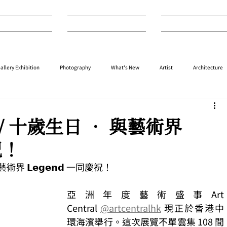
nterview
Art
Design
allery Exhibition
Photography
What's New
Artist
Architecture
⁠⁠Performance
⁠Fashion
⁠⁠Jewellery
Design
Style
Auction
025 / 十歲生日 • 與藝術界
慶祝！
與藝術界 𝗟𝗲𝗴𝗲𝗻𝗱 一同慶祝！
亞洲年度藝術盛事Art 
Central 
@artcentralhk
 現正於香港中
環海濱舉行。這次展覽不單雲集 108 間