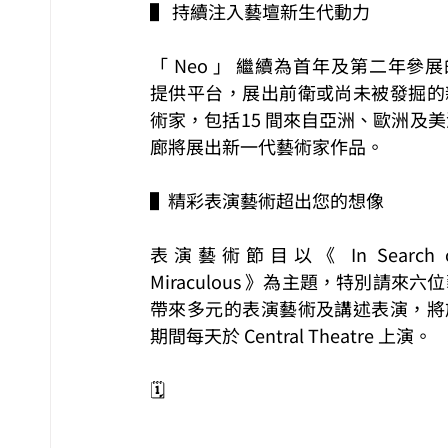
▌ 持續注入藝壇新生代動力
「 Neo 」 繼續為首年及第二年參
提供平台，展出前衛或尚未被發掘的
術家，包括15 間來自亞洲、歐洲及
廊將展出新一代藝術家作品。
▌精彩表演藝術超出您的想像
表演藝術節目以《 In Search of 
Miraculous 》為主題，特別請來六
帶來多元的表演藝術及講述表演，將
期間每天於 Central Theatre 上演。
🗓️