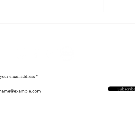
 Wong / 再度受邀參與威
香港藝術館 / 粵藝遠
Homo Faber 國際工藝
文堂廣東及外銷藝術
展
 your email address
Subscrib
Contact Us