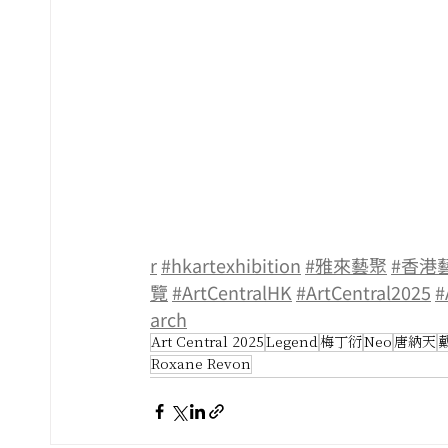
r
#hkartexhibition
#雅來藝聚
#香港
覽
#ArtCentralHK
#ArtCentral2025
#
arch
Art Central 2025
Legend
梅丁衍
Neo
唐納天
Roxane Revon