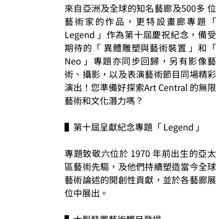
來自亞洲及全球的知名藝廊及500多 位
藝術家的作品，更特設畫廊專題「 
Legend 」作為第十屆慶祝紀念，備受
期待的「 異體雕塑與藝術裝置 」和「 
Neo 」專題亦同步回歸，另有影像藝
術、攝影，以及表演藝術節目同場精彩
演出！您準備好探索Art Central 的無限
藝術和文化潛力嗎？
▌第十屆呈獻紀念專題「 Legend 」
專題致敬六位於 1970 年前出生的亞太
區藝術先驅，及他們持續塑造當今全球
藝術論述的開創性貢獻，並於各藝廊展
位中展出。