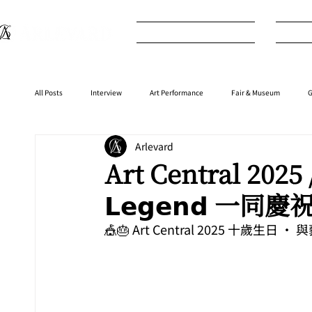
What's New
I
All Posts
Interview
Art Performance
Fair & Museum
G
Arlevard
Interior
⁠⁠Product
Anime
Music
⁠⁠Movie
Art Central 2
𝗟𝗲𝗴𝗲𝗻𝗱 一同
🎪🎂 Art Central 2025 十歲生日 • 