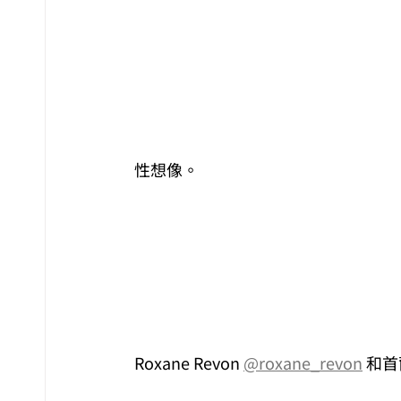
性想像。
Roxane Revon 
@roxane_revon
 和首