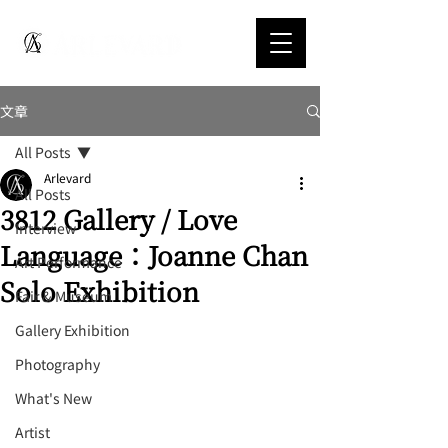
文章
All Posts
Arlevard
All Posts
3812 Gallery / Love
Interview
Language：Joanne Chan
Art Performance
Solo Exhibition
Fair & Museum
Gallery Exhibition
Photography
What's New
Artist