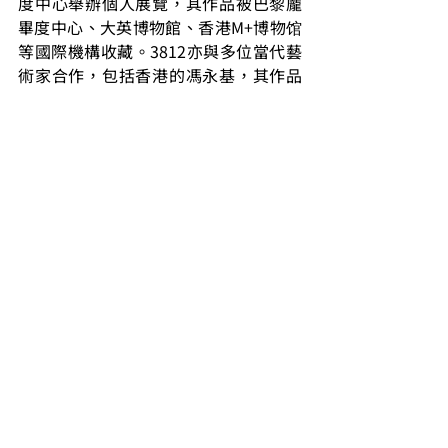
度中心舉辦個人展覽，其作品被巴黎龐
畢度中心、大英博物館、香港M+博物馆
等國際機構收藏。3812亦與多位當代藝
術家合作，包括香港的馮永基，其作品
被美國舊金山亞洲藝術博物館及香港故
宮文化博物館等收藏；而南京藝術家劉
國夫細膩獨特的油畫廣被重要私人及企
業收藏，包括澳門美高梅主席典藏及上
海美術館等。畫廊透過與來自不同領域
的當代藝術家合作，持續地實踐其策展
與文化視野，如榮獲2019年AAC藝術中
國年度藝術家大獎、駐北京藝術家趙
趙，其作品曾於世界各地展出，包括紐
約現代藝術博物館PS1，並於2022年在
上海龍美術館舉行其大型個展；以及蜚
聲國際的當代陶藝大師李鴻韋，其作品
被芝加哥藝術博物館及大英博物館等國
際級美術館收藏。