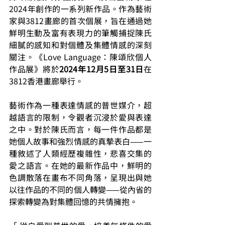
2024年創作的一系列新作品。作為藝術
家與3812畫廊的首次個展，旨在通過她
鮮明生動及富有表現力的筆觸捕捉陳氏
細膩的感知和對個體及集體情感的深刻
關注。《Love Language：陳頌欣個人
作品展》將於
2024年12月5日至31日
在
3812香港畫廊舉行。
藝術作為一種表達情感的普世媒介，超
越語言的限制，令觀者沉浸於愛與表達
之中。對於陳氏而言，每一件作品都是
她個人故事和強烈情感的真摯表白——一
種敘述了人類經歷複雜性，悲喜交集的
愛之語言。在她的最新作品中，鮮明的
色調散落在畫布不同角落，呈現出與她
以往作品的不同的個人轉變——從內省的
探索轉變為對集體回憶的共情擁抱。