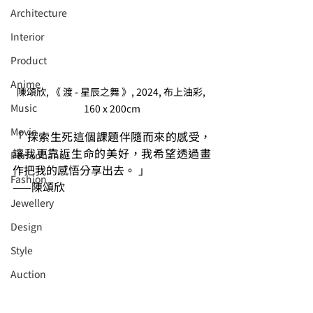
Architecture
Interior
⁠⁠Product
Anime
陳頌欣, 《 渡 - 星辰之舞 》, 2024, 布上油彩, 
Music
160 x 200cm
⁠⁠Movie
「 探索生死這個課題伴隨而來的感受，
讓我更靠近生命的美好，我希望透過畫
⁠⁠Performance
作把我的感悟分享出去。 」
⁠Fashion
——陳頌欣
⁠⁠Jewellery
Design
Style
Auction