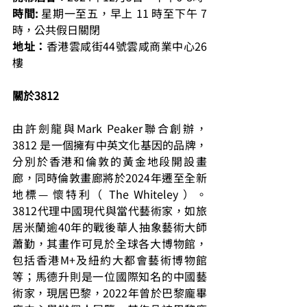
時間: 
星期一⾄五，早上 11 時⾄下午 7 
時，公共假⽇關閉
地址：
香港雲咸街44號雲咸商業中心26
樓
關於3812
由許劍龍與Mark Peaker聯合創辦，
3812 是一個擁有中英文化基因的品牌，
分別於香港和倫敦的黃金地段開設畫
廊，同時倫敦畫廊將於2024年遷至全新
地標— 懷特利（ The Whiteley ）。
3812代理中國現代與當代藝術家，如旅
居米蘭逾40年的戰後華人抽象藝術大師
蕭勤，其畫作可見於全球各大博物館，
包括香港M+及紐約大都會藝術博物館
等；馬德升則是一位國際知名的中國藝
術家，現居巴黎，2022年曾於巴黎龐畢