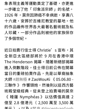
象表現主義等運動奠定了基礎，亦更進
一步確立了他「 印象派宗師 」的名號。
1926 年，莫奈因肺癌不幸病逝，享壽八
十六歲，安葬於吉維尼教堂的墓地。他
的作品遍佈世界各大最著名藝術館及私
人珍藏，一部分作品則被他的家族保存
了多個世紀。
近日拍賣行佳士得 Christie’s 宣布，其
全新亞太區總部將於 9 月在香港中環 
The Henderson 揭幕。隨著新總部揭幕
進入倒數階段，佳士得日前公佈在開幕
當日的重磅拍賣作品，先是以華裔抽象
大師 
#趙無極
 # ZaoWouKi 《 05.06.80 - 
三聯作 》 作響頭炮，然後則以這西方藝
術殿堂級經典，從未登上拍賣場的莫奈 
《 睡蓮 Nymphéas 》以估價值高達 2 
億至 2.8 億港元（ 2,500 萬至 3,500 萬
美元 ），以及 
#梵高
#VincentvanGogh