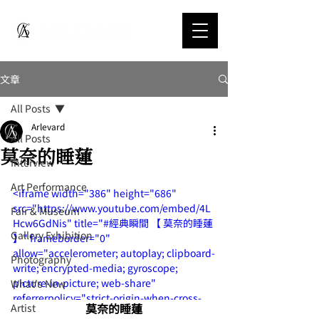
文章
All Posts
Arlevard
All Posts
莫奈的睡蓮
Interview
Art Performance
<iframe width="386" height="686" 
src="https://www.youtube.com/embed/4L
Fair & Museum
Hcw6GdNis" title="#經典瞬間 【 莫奈的睡蓮 
Gallery Exhibition
】" frameborder="0" 
allow="accelerometer; autoplay; clipboard-
Photography
write; encrypted-media; gyroscope; 
picture-in-picture; web-share" 
What's New
referrerpolicy="strict-origin-when-cross-
莫奈的睡蓮
Artist
origin" allowfullscreen></iframe>