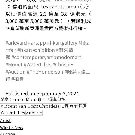
《 停泊的船只 Les canots amarrés 》 
以估價值高達 2.3 億至 3.8 億港元（ 
3,000 萬至 5,000 萬美元 ），若順利成
交有望刷新亞洲最貴西方藝術排行榜。
#arlevard
#artapp
#hkartgallery
#hka
rtfair
#hkartexhibition
#雅來藝
聚
#contemporaryart
#modernart
#Monet
#WaterLilies
#Christies
#Auction
#TheHenderson
#睡蓮
#佳士
得
#拍賣
Published on September 2, 2024
梵高
Claude Monet
佳士得
趙無極
Vincent Van Gogh
Christie’s
拍賣
莫奈
睡蓮
Water Lilies
Auction
Artist
What's New
Auction