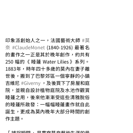
印象派創始人之一，法國藝術大師 
#莫
奈
#ClaudeMonet
 (1840-1926) 最著名
的畫作之一正是其於晚年創作，約共有 
250 幅的《 睡蓮 Water Lilies 》系列。
1883年，時年四十多歲的莫內在妻子離
世後，搬到了巴黎郊區一個寧靜的小鎮
吉維尼 
#Giverny
 ，及後買下了房屋和庭
院，並親自設計植物庭院及水池作觀賞
睡蓮之用，後來他漸漸受這些清雅脫俗
的睡蓮所啟發：一幅幅睡蓮畫作就自此
誕生，更成為莫內晚年大部分時間的創
作主題。
「 捕捉瞬間 」是貫穿莫奈藝術生涯的最