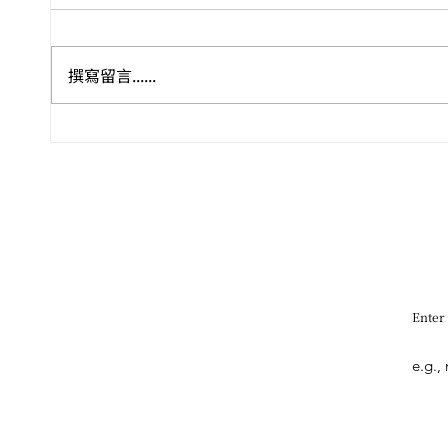
撰寫留言......
🏺🎭 盛夏八月．感官巡禮 ——
Leo
尼斯 
香港藝文全攻略
雙年
Enter