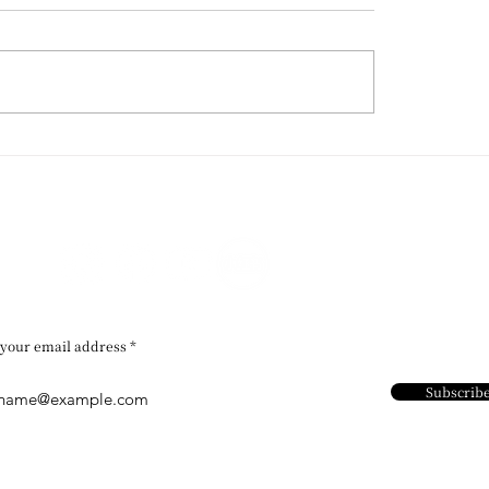
 Wong / 再度受邀參與威
香港藝術館 / 粵藝遠
Homo Faber 國際工藝
文堂廣東及外銷藝術
展
 your email address
Subscrib