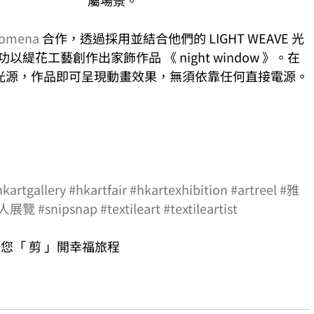
屬場景。
omena
 合作，透過採用並結合他們的 LIGHT WEAVE 光
以緹花工藝創作出家飾作品 《 night window 》。在
光源，作品即可呈現動畫效果，無須依靠任何直接電源。
hkartgallery
#hkartfair
#hkartexhibition
#artreel
#雅
個人展覽
#snipsnap
#textileart
#textileartist
料 由您「 剪 」開幸福旅程