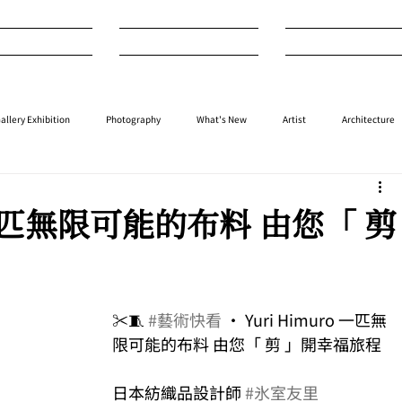
nterview
Art
Design
allery Exhibition
Photography
What's New
Artist
Architecture
⁠⁠Performance
⁠Fashion
⁠⁠Jewellery
Design
Style
Auction
 / 一匹無限可能的布料 由您「 剪
✂️🧵 
#藝術快看
 • Yuri Himuro 一匹無
限可能的布料 由您「 剪 」開幸福旅程
日本紡織品設計師 
#氷室友里