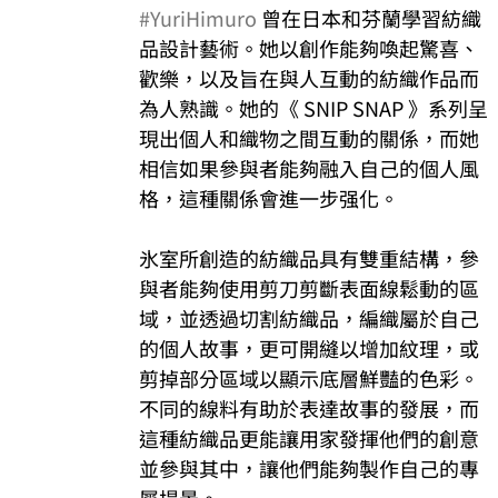
#YuriHimuro
 曾在日本和芬蘭學習紡織
品設計藝術。她以創作能夠喚起驚喜、
歡樂，以及旨在與人互動的紡織作品而
為人熟識。她的《 SNIP SNAP 》系列呈
現出個人和織物之間互動的關係，而她
相信如果參與者能夠融入自己的個人風
格，這種關係會進一步强化。
氷室所創造的紡織品具有雙重結構，參
與者能夠使用剪刀剪斷表面線鬆動的區
域，並透過切割紡織品，編織屬於自己
的個人故事，更可開縫以增加紋理，或
剪掉部分區域以顯示底層鮮豔的色彩。
不同的線料有助於表達故事的發展，而
這種紡織品更能讓用家發揮他們的創意
並參與其中，讓他們能夠製作自己的專