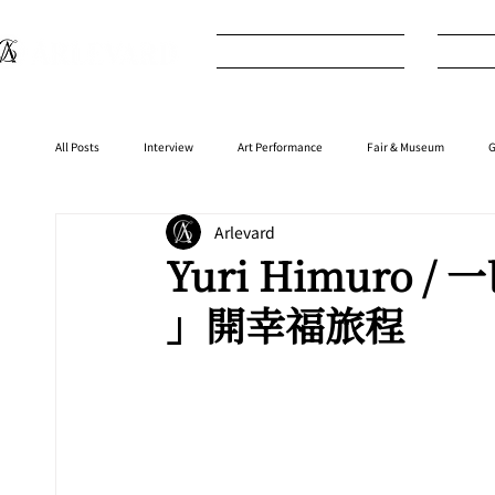
What's New
I
All Posts
Interview
Art Performance
Fair & Museum
G
Arlevard
Interior
⁠⁠Product
Anime
Music
⁠⁠Movie
Yuri Himuro
」開幸福旅程