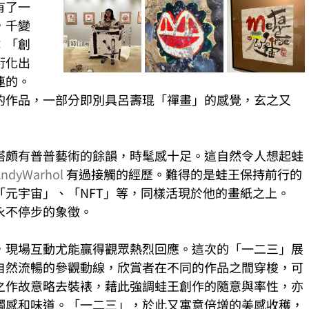
有了一
，千變
：「創
衍化出
連的。
的作品，一部分即別具呂壽琨「禪畫」的感覺，玄之又
搭頗有普普藝術的餘韻，時髦感十足。這自然令人想起蛙
AndyWarhol
 有過接觸的經歷。難得的是蛙王保持前行的
元宇宙」、「NFT」等，同樣活現於他的畫紙之上。
永不停步的象徵。
，現場互動尤能贏得觀眾熱烈回應。這次的「一二三」展
自然流暢的參觀動線，欣賞者在不同的作品之間穿梭，可
之作故意略去裝裱，藉此強調蛙王創作的隨意與率性，亦
觸感和味道。「一二三」，於此又寓意倍增的美感收穫，