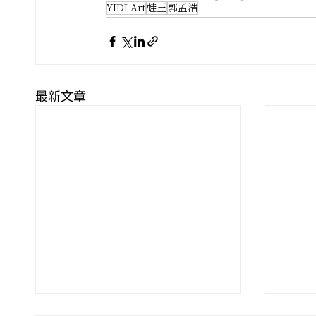
YIDI Art
蛙王
郭孟浩
最新文章