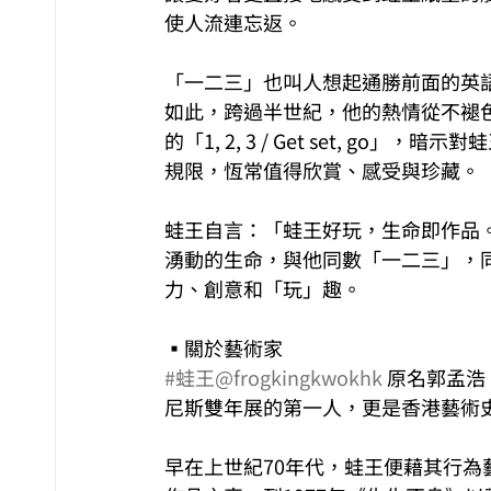
使人流連忘返。
「一二三」也叫人想起通勝前面的英語教
如此，跨過半世紀，他的熱情從不褪
的「1, 2, 3 / Get set, 
規限，恆常值得欣賞、感受與珍藏。
蛙王自言：「蛙王好玩，生命即作品
湧動的生命，與他同數「一二三」，
力、創意和「玩」趣。
▪關於藝術家
#蛙王
@frogkingkwokhk
 原名郭孟
尼斯雙年展的第一人，更是香港藝術
早在上世紀70年代，蛙王便藉其行為