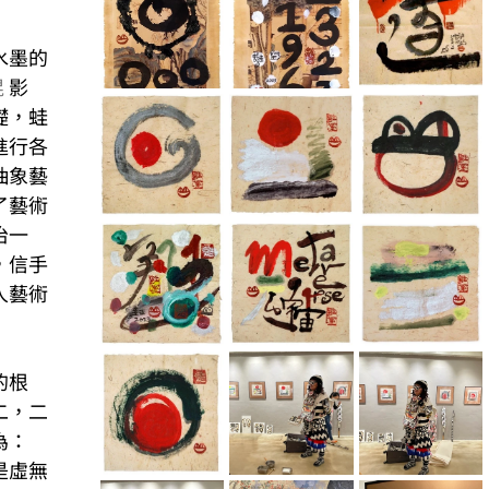
水墨的
琨
 影
礎，蛙
進行各
抽象藝
了藝術
冶一
，信手
人藝術
的根
二，二
為：
是虛無