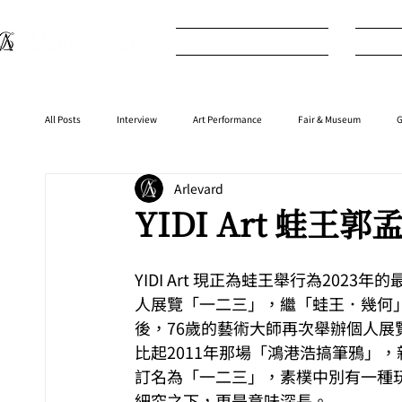
What's New
I
All Posts
Interview
Art Performance
Fair & Museum
G
Arlevard
Interior
⁠⁠Product
Anime
Music
⁠⁠Movie
YIDI Art 蛙
YIDI Art 現正為蛙王舉行為2023年
人展覽「一二三」，繼「蛙王．幾何
後，76歲的藝術大師再次舉辦個人展
比起2011年那場「鴻港浩搞筆鴉」，
訂名為「一二三」，素樸中別有一種
細究之下，更是意味深長。