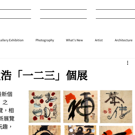
nterview
Art
Design
allery Exhibition
Photography
What's New
Artist
Architecture
⁠⁠Performance
⁠Fashion
⁠⁠Jewellery
Design
Style
Auction
王郭孟浩「一二三」個展
的最新個
」之
覽，相
新展覽
玩趣，