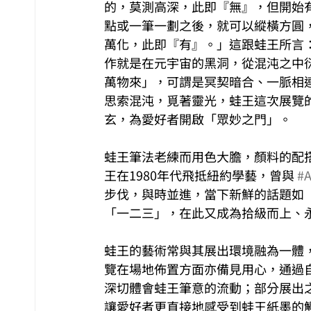
的，莫測高深，此即『無』，但開始
點或一筆一劃之後，就可以縱橫方圓
萬化，此即『有』。」這跟蛙王所言
作就是在元宇宙的黑洞，從混沌之中
萬物來」，可謂是冥契暗合、一脈相
思索混沌，覓著靈光，蛙王這次展覽
玄，為愛好者開啟「眾妙之門」。
蛙王筆法老練而用色大膽，顏料的配
王在1980年代飛抵紐約學藝，曾與 
#
步伐，與時並進，當下新鮮的話題如「
「一二三」，在此又成為拾級而上、
蛙王的藝術常與其展出環境融為一體
覽在場地佈置方面亦備見用心，通過
深切體會蛙王筆意的流動；部分展出
讓愛好者更直接地感受到蛙王紙墨的