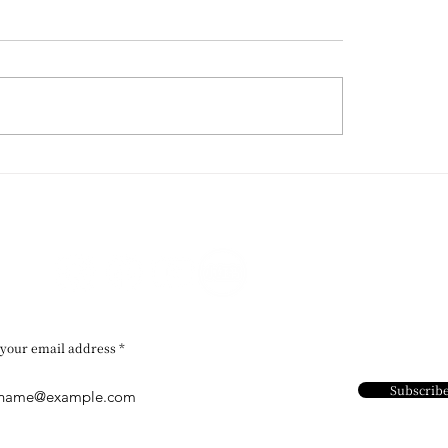
 Wong / 再度受邀參與威
香港藝術館 / 粵藝遠
Homo Faber 國際工藝
文堂廣東及外銷藝術
展
 your email address
Subscrib