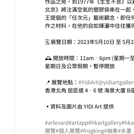
作品之旁，到1977年《生生不息》以
北京》將注滿空氣的塑膠袋串在一起
王提倡的「任次元」藝術觀念，即任
作之材料，在他的自如揮灑中往往獲
🗓️ 展覽日期：2023年5月10日 至 5月
🕰️ 開放時間：11am‐6pm (星
星期日及公眾假期，暫停開放
📍 展覽地點：
#YidiArt
@yidiartgaller
香港北角 屈臣道 4‐6 號 海景大廈 B座
▪資料及圖片由 YIDI Art 提供
#arlevard
#artapp
#hkartgallery
#hkar
展覽
#個人展覽
#frogking
#抽象
#水墨