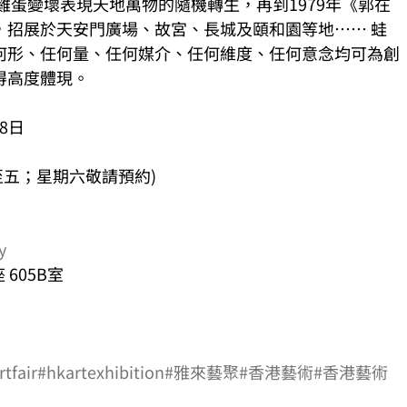
雞蛋變壞表現天地萬物的隨機轉生，再到1979年《郭在
，招展於天安門廣場、故宮、長城及頤和園等地…… 蛙
何形、任何量、任何媒介、任何維度、任何意念均可為創
得高度體現。
28日
期一至五；星期六敬請預約)
y
 605B室
tfair
#hkartexhibition
#雅來藝聚
#香港藝術
#香港藝術