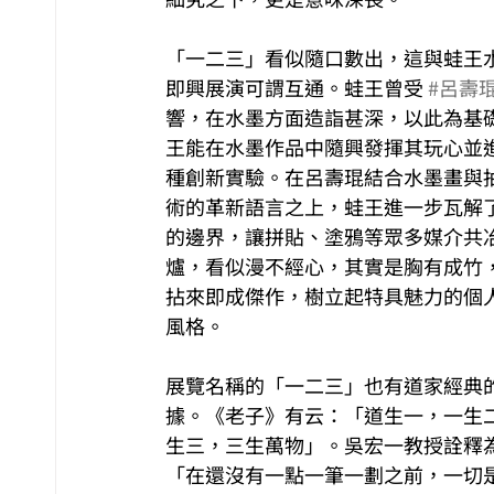
「一二三」看似隨口數出，這與蛙王
即興展演可謂互通。蛙王曾受 
#呂壽
響，在水墨方面造詣甚深，以此為基
王能在水墨作品中隨興發揮其玩心並
種創新實驗。在呂壽琨結合水墨畫與
術的革新語言之上，蛙王進一步瓦解
的邊界，讓拼貼、塗鴉等眾多媒介共
爐，看似漫不經心，其實是胸有成竹
拈來即成傑作，樹立起特具魅力的個
風格。
展覽名稱的「一二三」也有道家經典
據。《老子》有云：「道生一，一生
生三，三生萬物」。吳宏一教授詮釋
「在還沒有一點一筆一劃之前，一切