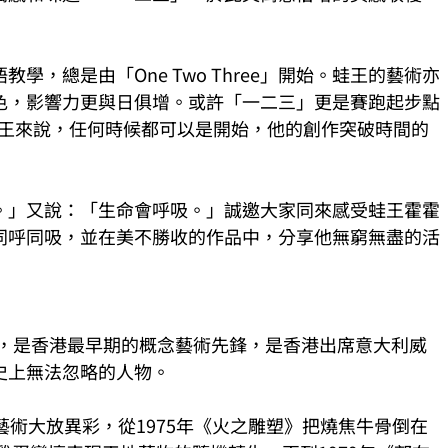
學，總是由「One Two Three」開始。蛙王的藝術亦
色，影響力更與日俱增。或許「一二三」更是賽跑起步點
go」，暗示對蛙王來說，任何時候都可以是開始，他的創作突破時間的
。」又說：「生命會呼吸。」誠邀大家同來感受蛙王霍霍
同呼同吸，並在美不勝收的作品中，分享他無窮無盡的活
浩，是香港最早期的概念藝術先鋒，是香港出席意大利威
史上無法忽略的人物。
藝術大放異彩，從1975年《火之雕塑》把燒焦牛骨倒在