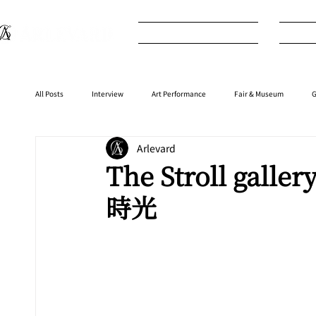
What's New
I
All Posts
Interview
Art Performance
Fair & Museum
G
Arlevard
Interior
⁠⁠Product
Anime
Music
⁠⁠Movie
The Stroll gall
時光