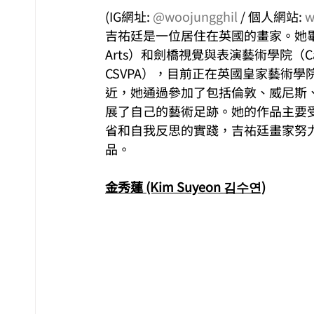
(IG網址: 
@woojungghil
 / 個人網站: 
w
吉祐廷是一位居住在英國的畫家。她畢業於坎伯
Arts）和劍橋視覺與表演藝術學院（Cambridge
CSVPA），目前正在英國皇家藝術學院（Ro
近，她通過參加了包括倫敦、威尼斯
展了自己的藝術足跡。她的作品主要
省和自我反思的實踐，吉祐廷畫家努
品。
金秀蓮 (Kim Suyeon 김수연)