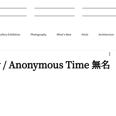
nterview
Art
Design
allery Exhibition
Photography
What's New
Artist
Architecture
⁠⁠Performance
⁠Fashion
⁠⁠Jewellery
Design
Style
Auction
ery / Anonymous Time 無名