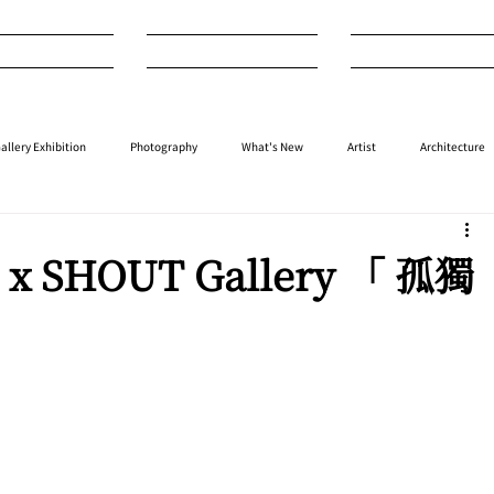
nterview
Art
Design
allery Exhibition
Photography
What's New
Artist
Architecture
⁠⁠Performance
⁠Fashion
⁠⁠Jewellery
Design
Style
Auction
x SHOUT Gallery 「 孤獨