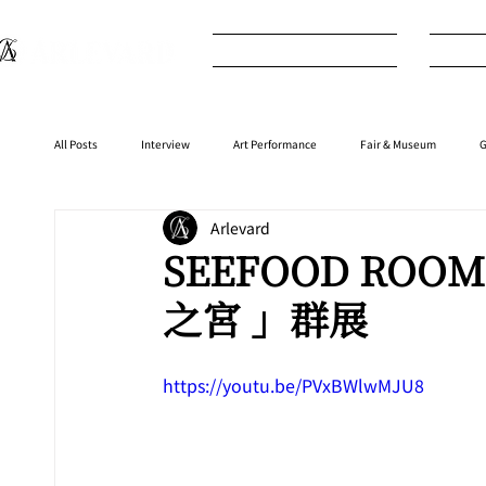
What's New
I
All Posts
Interview
Art Performance
Fair & Museum
G
Arlevard
Interior
⁠⁠Product
Anime
Music
⁠⁠Movie
SEEFOOD ROOM 
之宮 」群展
https://youtu.be/PVxBWlwMJU8