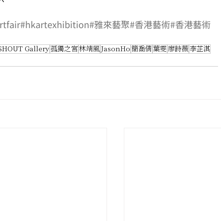
tfair
#hkartexhibition
#雅來藝聚
#香港藝術
#香港藝術
SHOUT Gallery
孤獨之宮
林靖風
JasonHo
簡喬倩
葉雯
廖詩薇
李芷淇