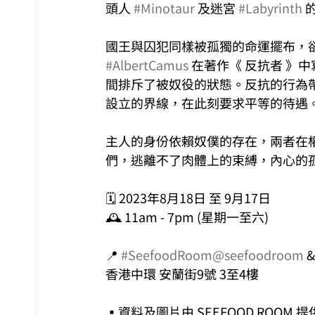
頭人 
#Minotaur
 及迷宮 
#Labyrinth
 
國王與囚犯同樣被孤獨的命運擺布，
#AlbertCamus
 在著作《 反抗者 
間排斥了被奴役的狀態。反抗的行為
設立的界線，在此刻要求平等的待遇
主人的身份依賴奴僕的存在，兩者在
們，逃離不了肉體上的束縛，內心的
🗓️ 2023年8月18日 至 9月17日  
🕰️ 11am - 7pm (星期一至六)
📍 
#SeefoodRoom
@seefoodroom
 &
香港中環 安蘭街9號 3至4樓
▪資料及圖片由 SEEFOOD ROOM 提