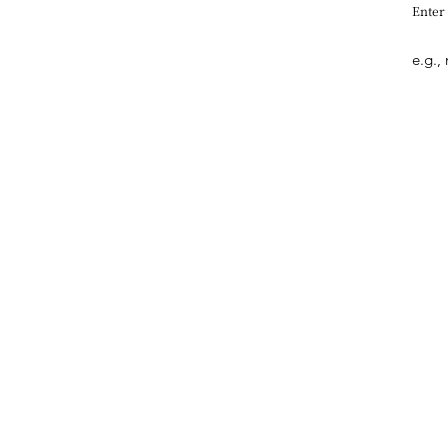
Enter
Quick Link
What's New
Interview
Art
Design
Entertainment​
Style