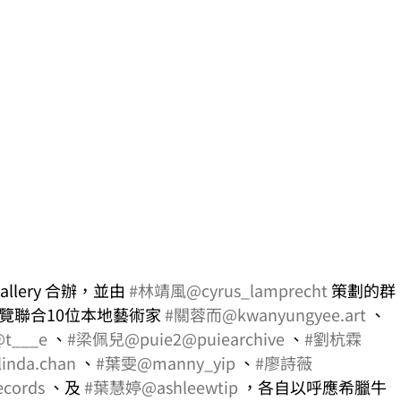
allery 合辦，並由 
#林靖風
@cyrus_lamprecht
 策劃的群
覽聯合10位本地藝術家 
#關蓉而
@kwanyungyee.art
 、
t___e
 、
#梁佩兒
@puie2
@puiearchive
 、
#劉杭霖
linda.chan
 、
#葉雯
@manny_yip
 、
#廖詩薇
ecords
 、及 
#葉慧婷
@ashleewtip
 ，各自以呼應希臘牛