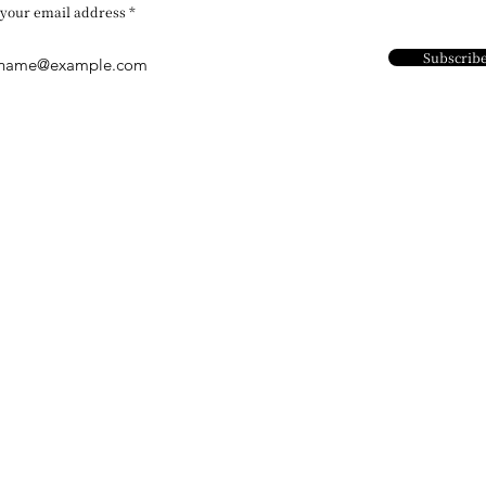
 your email address
Subscrib
Contact Us
Address：
​Unit 1102- 1104,
Chi Kok, Kowloo
Email：
cs@arlevard.co