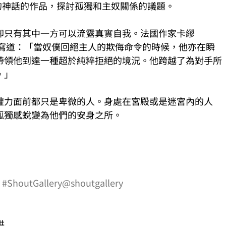
的神話的作品，探討孤獨和主奴關係的議題。
卻只有其中一方可以流露真實自我。法國作家卡繆 
》中寫道：「當奴僕回絕主人的欺侮命令的時候，他亦在瞬
帶領他到達一種超於純粹拒絕的境況。他跨越了為對手所
。」
權力面前都只是卑微的人。身處在宮殿或是迷宮內的人
孤獨感蛻變為他們的安身之所。
 
#ShoutGallery
@shoutgallery
供