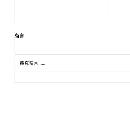
留言
撰寫留言......
🏺🎭 盛夏八月．感官巡禮 ——
Leo
尼斯 
香港藝文全攻略
雙年