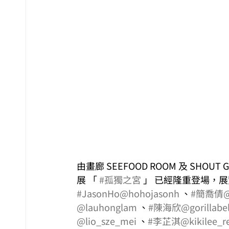
由畫廊 SEEFOOD ROOM 及 SHOUT G
展 「 
#孤獨之宮
 」 已經隆重登場，展
#JasonHo
@hohojasonh
 、
#簡喬倩
@
@lauhonglam
 、
#陳海欣
@gorillabe
@lio_sze_mei
 、
#李芷淇
@kikilee_r