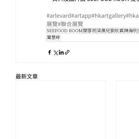
#arlevard
#artapp
#hkartgallery
#hkar
展覽
#聯合展覽
SEEFOOD ROOM
關蓉而
梁佩兒
劉杭霖
陳海欣
葉慧婷
最新文章