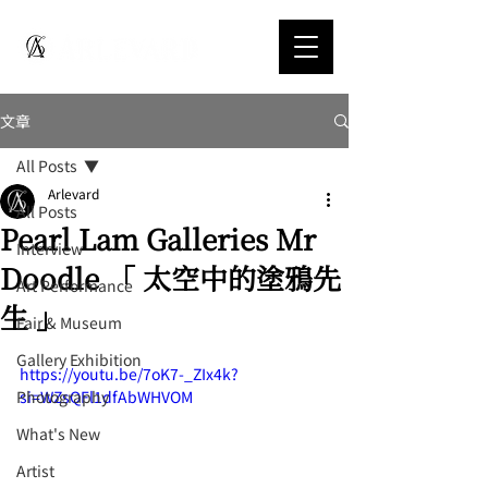
文章
All Posts
Arlevard
All Posts
Pearl Lam Galleries Mr
Interview
Doodle 「 太空中的塗鴉先
Art Performance
生 」
Fair & Museum
Gallery Exhibition
https://youtu.be/7oK7-_ZIx4k?
Photography
si=WZsQFl1dfAbWHVOM
What's New
Artist