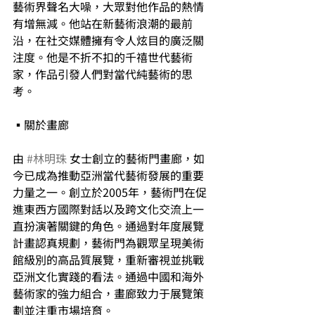
藝術界聲名大噪，大眾對他作品的熱情
有增無減。他站在新藝術浪潮的最前
沿，在社交媒體擁有令人炫目的廣泛關
注度。他是不折不扣的千禧世代藝術
家，作品引發人們對當代純藝術的思
考。
▪關於畫廊
由 
#林明珠
 女士創立的藝術門畫廊，如
今已成為推動亞洲當代藝術發展的重要
力量之一。創立於2005年，藝術門在促
進東⻄方國際對話以及跨文化交流上一
直扮演著關鍵的角色。通過對年度展覽
計畫認真規劃，藝術門為觀眾呈現美術
館級別的高品質展覽，重新審視並挑戰
亞洲文化實踐的看法。通過中國和海外
藝術家的強力組合，畫廊致力于展覽策
劃並注重市場培育。