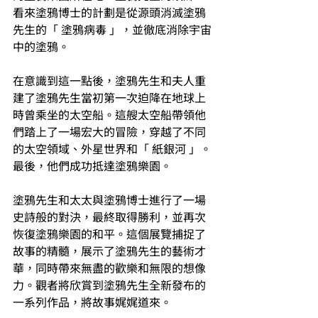
看來塗鴉博士的計劃是從源頭消滅塗鴉
先生的「 塗鴉病毒 」，並徹底消除宇宙
中的塗鴉。
在意識到這一點後，塗鴉先生和夫人重
建了塗鴉先生當初第一次迫降在地球上
時曾乘坐的太空船。這艘太空船帶領他
們踏上了一場宏大的冒險，穿越了不同
的太空領域、外星世界和「 紙銀河 」。
最後，他們成功抵達塗鴉樂園。
塗鴉先生和太太與塗鴉博士進行了一場
史詩般的對決，最終取得勝利，並再次
恢復塗鴉樂園的和平。這個展覽捕捉了
故事的精髓，展示了塗鴉先生的藝術才
華，同時帶來無盡的歡樂和無限的想像
力。觀者將欣賞到塗鴉先生全新發布的
一系列作品，將故事娓娓道來。