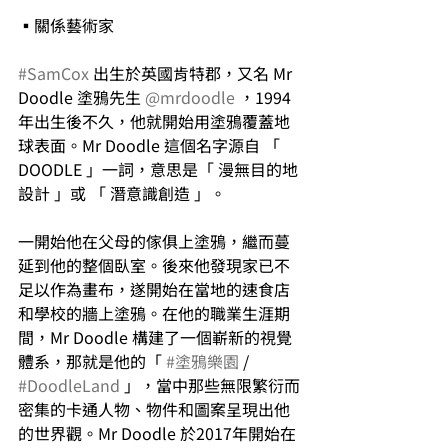
▪關係藝術家
#SamCox
 出生於英國肯特郡，又名 Mr 
Doodle 塗鴉先生 
@mrdoodle
 ，1994
年出生後不久，他就開始用塗鴉覆蓋地
球表面。Mr Doodle 這個名字源自 「 
DOODLE 」一詞，意思是「 漫無目的地
設計 」或 「 潛意識創造 」。
一開始他在父母的傢俱上塗鴉，繼而蔓
延到他的整個臥室。後來他發現家已不
足以作為畫布，遂開始在當地的速⻝店
和學校的牆上塗鴉。在他的職業生涯期
間，Mr Doodle 構建了一個嶄新的視覺
體系，那就是他的「 
#塗鴉樂園
 / 
#DoodleLand
 」，當中那些無限繁衍而
密集的卡通人物、物件和圖案呈現出他
的世界觀。Mr Doodle 於2017年開始在