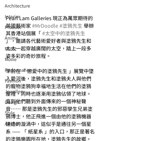
Architecture
Interior
Pearl Lam Galleries 現正為萬眾期待的
英國藝術家 
#MrDoodle
#塗鴉先生
 舉辦
⁠⁠Product
其香港站個展「 
#太空中的塗鴉先生
Anime
」，邀請各代藝術愛好者與塗鴉先生和
太太一起穿越廣闊的太空，踏上一段多
Music
姿多彩的奇妙旅程。
⁠⁠Movie
⁠⁠Performance
早前在「 戀愛中的塗鴉先生 」展覽中墜
入愛河後，塗鴉先生和塗鴉夫人與他們
⁠Fashion
的寵物塗鴉狗幸福地生活在他們的塗鴉
⁠⁠Jewellery
屋裡，同時也逐漸用塗鴉佔領了地球。
直到他們聽到外面傳來的一個神秘聲
Design
音⋯⋯ 那是塗鴉先生的邪惡孿生兄弟塗
Style
鴉博士，他正飛進一個由他的塗鴉機器
建造的漩渦中，這似乎是通往另一個星
Auction
系 —— 「 紙星系 」的入口，那正是著名
的塗鴉樂園所在地，塗鴉先生的故鄉。