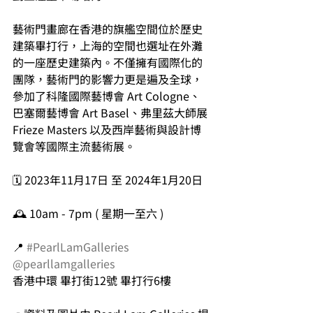
藝術門畫廊在香港的旗艦空間位於歷史
建築畢打行，上海的空間也選址在外灘
的一座歷史建築內。不僅擁有國際化的
團隊，藝術門的影響力更是遍及全球，
參加了科隆國際藝博會 Art Cologne、
巴塞爾藝博會 Art Basel、弗里茲大師展 
Frieze Masters 以及⻄岸藝術與設計博
覽會等國際主流藝術展。
🗓️ 2023年11月17日 至 2024年1月20日
🕰️ 10am - 7pm ( 星期一至六 )
📍 
#PearlLamGalleries
@pearllamgalleries
香港中環 畢打街12號 畢打行6樓