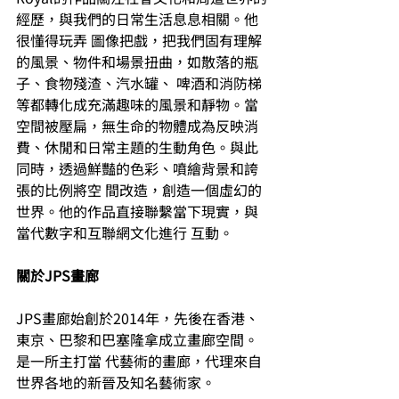
經歷，與我們的日常生活息息相關。他
很懂得玩弄 圖像把戲，把我們固有理解
的風景、物件和場景扭曲，如散落的瓶
子、食物殘渣、汽水罐、 啤酒和消防梯
等都轉化成充滿趣味的風景和靜物。當
空間被壓扁，無生命的物體成為反映消 
費、休閒和日常主題的生動角色。與此
同時，透過鮮豔的色彩、噴繪背景和誇
張的比例將空 間改造，創造一個虛幻的
世界。他的作品直接聯繫當下現實，與
當代數字和互聯網文化進行 互動。 
關於JPS畫廊 
JPS畫廊始創於2014年，先後在香港、
東京、巴黎和巴塞隆拿成立畫廊空間。
是一所主打當 代藝術的畫廊，代理來自
世界各地的新晉及知名藝術家。 