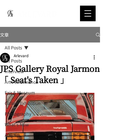
文章
All Posts
Arlevard
All Posts
JPS Gallery Royal Jarmon
Interview
「 Seat's Taken 」
Art Performance
Fair & Museum
Gallery Exhibition
Photography
What's New
Artist