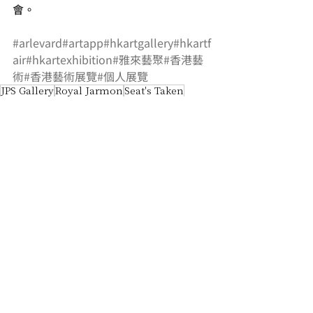
會。 
#arlevard
#artapp
#hkartgallery
#hkartf
air
#hkartexhibition
#雅來藝聚
#香港藝
術
#香港藝術展覽
#個人展覽
JPS Gallery
Royal Jarmon
Seat's Taken
Gallery Exhibition
What's New
Artist
最新文章
查看全部