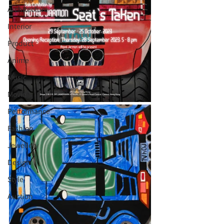
Architecture
Interior
⁠⁠Product
Anime
Music
⁠⁠Movie
⁠⁠Performance
⁠Fashion
⁠⁠Jewellery
Design
Style
Auction