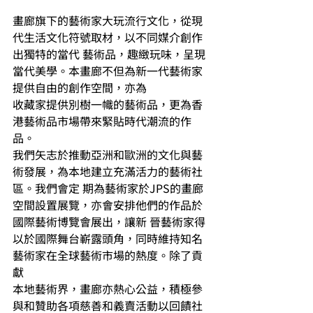
畫廊旗下的藝術家大玩流行文化，從現
代生活文化符號取材，以不同媒介創作
出獨特的當代 藝術品，趣緻玩味，呈現
當代美學。本畫廊不但為新一代藝術家
提供自由的創作空間，亦為 
收藏家提供別樹一幟的藝術品，更為香
港藝術品市場帶來緊貼時代潮流的作
品。 
我們矢志於推動亞洲和歐洲的文化與藝
術發展，為本地建立充滿活力的藝術社
區。我們會定 期為藝術家於JPS的畫廊
空間設置展覽，亦會安排他們的作品於
國際藝術博覽會展出，讓新 晉藝術家得
以於國際舞台嶄露頭角，同時維持知名
藝術家在全球藝術市場的熱度。除了貢
獻 
本地藝術界，畫廊亦熱心公益，積極參
與和贊助各項慈善和義賣活動以回饋社