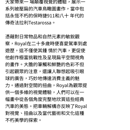
大家帶來一 場顛覆視覺的體驗，展示一
系列被壓扁的汽車鳥瞰圖畫作，當中包
括永恆不朽的保時捷911和八十 年代的
傳奇法拉利Testarossa。 
憑藉對日常物品和自然元素的敏銳觀
察，Royal在二十多歲時便喜愛駕車到處
遊歷，這不僅使其鍾 情於汽車，更促使
他創作極富挑戰性及呈現扁平空間視角
的畫作。大膽的筆觸和鮮艷的色彩不但 
引起觀眾的注意，還讓人聯想起吸引眼
球的廣告，巧妙地傳達消費主義的魅
力。通過對空間的扭曲，Royal為觀眾提
供一個多維的視覺體驗，人們可以在一
幅畫中從各個角度完整地欣賞這些經典 
汽車的美態。把車輛解構亦反映了Royal
對視覺、扭曲以及當代藝術和文化這種
不朽美學的探索。 