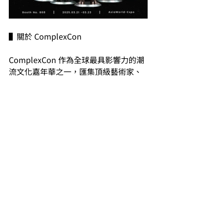
▌關於 ComplexCon
ComplexCon 作為全球最具影響力的潮
流文化嘉年華之一，匯集頂級藝術家、
品牌與先鋒文化創作者。 2025 年香港站
由 Daniel Arsham 擔任全球藝術總監，
力求打造極具未來感的藝術體驗。繼
2024年後，香港再度榮膺當年美國以外
的唯一舉辦地。
🗓️
2024年3月21-23日
🕰️
3月21日（星期五）4pm – 10pm
3月22日及23日（星期六至日）12pm – 