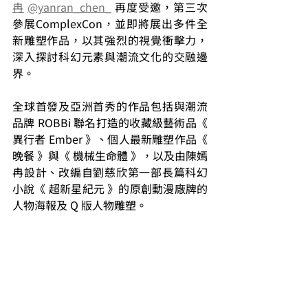
冉
@yanran_chen_
 再度受邀，第三次
參展ComplexCon，並即將展出多件全
新雕塑作品，以其強烈的視覺衝擊力，
深入探討科幻元素與潮流文化的交融邊
界。
全球首發及亞洲首秀的作品包括與潮流
品牌 ROBBi 聯名打造的收藏級藝術品《 
異行者 Ember 》、個人最新雕塑作品《 
晚餐 》與《 機械生命體 》，以及由陳嫣
冉設計、改編自劉慈欣第一部長篇科幻
小說《 超新星紀元 》的原創動漫廠牌的
人物海報及 Q 版人物雕塑。