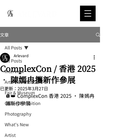
文章
All Posts
Arlevard
All Posts
ComplexCon / 香港 2025
Interview
• 陳嫣冉攜新作參展
Art Performance
已更新：
2025年3月27日
Fair & Museum
🪩👑 ComplexCon 香港 2025 • 陳嫣冉
攜新作參展
Gallery Exhibition
Photography
What's New
Artist