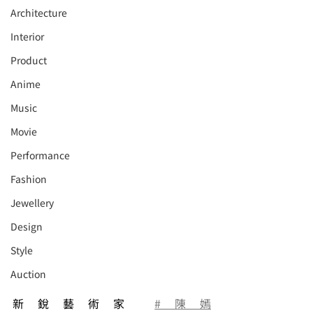
Architecture
Interior
⁠⁠Product
Anime
Music
⁠⁠Movie
⁠⁠Performance
⁠Fashion
⁠⁠Jewellery
Design
Style
Auction
新銳藝術家 
#陳嫣