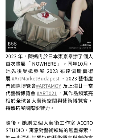
2023 年，陳嫣冉於日本東京舉辦了個人
首次畫展「 NOWHERE 」。同年10月，
她先後受邀參展 2023 布達佩斯藝術
展 
#ArtMarketBudapest
 、2023 藝術廈
門國際博覽會
#ARTAMOY
 及上海廿一當
代藝術博覽會 
#ART021
 ，其作品頻繁亮
相於全球各大藝術空間與藝術博覽會，
持續拓展國際影響力。
隨後，她創立個人藝術工作室 ACCRO 
STUDIO，寓意對藝術領域的無盡探索，
進一步深化其獨特的藝術語言與創作實