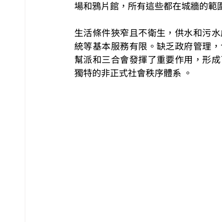
場和鴉⽚館，所有這些都在城牆的範
⽣活條件狹窄且不衛⽣，供⽔和污⽔
統等基本服務有限。缺乏政府管理，
幫派和三合會發揮了重要作⽤，形成
獨特的非正式社會秩序體系 。