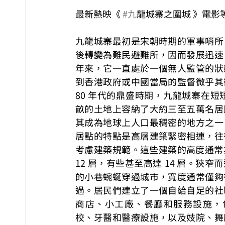
最新熱映《 
#九
⿓城寨之圍城 》電影
九⿓城寨最初是宋朝時期的軍事哨所
後轉變為難⺠避難所，因⽽發展迅速
年來，它⼀直處於⼀個無⼈監管的狀
到香港政府或中國當局的監督微乎其微
80 年代的鼎盛時期，九⿓城寨在短短
畝的⼟地上容納了⼤約三⾄五萬名居
其成為地球上⼈⼝最稠密的地⽅之⼀
居點的特點是⾼層建築緊密相連，往
考慮建築規範。這些建築的⾼度通常為 
12 層，有些甚⾄⾼達 14 層。狹窄
的⼩巷蜿蜒穿過城市，寬度通常僅夠
過。居⺠們建立了⼀個⾃給⾃⾜的社
商店、⼩⼯廠、餐廳和服務設施，
校、牙醫和醫療設施，以及妓院、舞