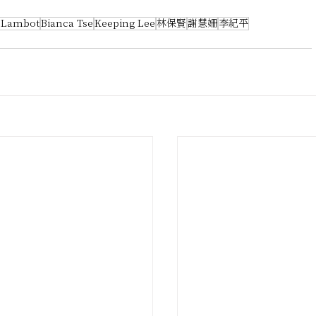
 Lambot
Bianca Tse
Keeping Lee
林保賢
謝慧姍
李紀平