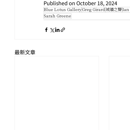
Published on October 18, 2024
Blue Lotus Gallery
Greg Girard
城牆之聲
Ian
Sarah Greene
最新文章