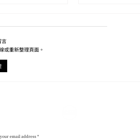
留言
線或重新整理頁面。
 Wong / 再度受邀參與威
香港藝術館 / 粵藝遠
理
Homo Faber 國際工藝
文堂廣東及外銷藝術
展
 your email address