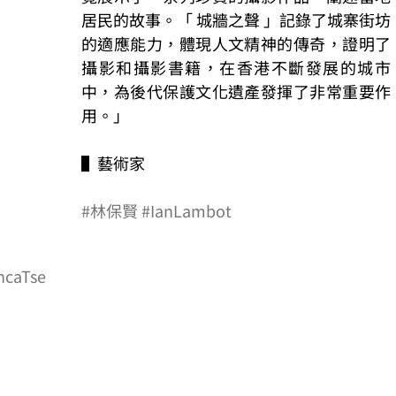
居⺠的故事。「 城牆之聲 」記錄了城寨街坊
的適應能⼒，體現⼈⽂精神的傳奇，證明了
攝影和攝影書籍，在香港不斷發展的城市
中，為後代保護⽂化遺產發揮了非常重要作
⽤。」
▌藝術家
#林保賢
#IanLambot
ncaTse