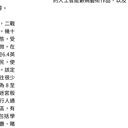
的⼈⼯智能數碼藝術作品，以及
等。
，⼆戰
。幾⼗
態，受
。在 
6.4英
⺠，使
。該定
往很少
8 ⾄ 
⽽迷宮般
⾏⼈通
區，有
包括學
廳、賭