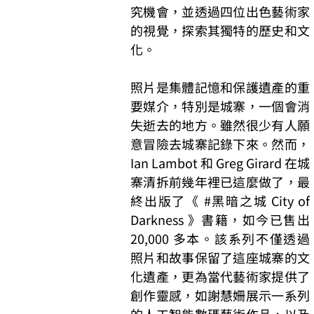
究機會，並透過四位出色藝術家
的視覺，探索其獨特的歷史和⽂
化。
照⽚是集體記憶和保護遺產的重
要媒介，特別是城寨，⼀個會消
失逝去的地⽅。雖然很少有⼈願
意冒險去城寨記錄下來。然⽽，
Ian Lambot 和 Greg Girard 在城
寨清拆前幾年裡已這麼做了，最
終出版了《 #⿊暗之城 City of 
Darkness 》書籍，如今已售出 
20,000 多本。該系列不僅透過
照⽚和故事保留了這座城寨的⽂
化遺產，更為當代藝術家提供了
創作靈感，如謝慧姍展示⼀系列