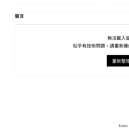
留言
無法載入
似乎有技術問題。請重新連
🏺🎭 盛夏八月．感官巡禮 ——
Leo
重新整
尼斯 
香港藝文全攻略
雙年
Enter