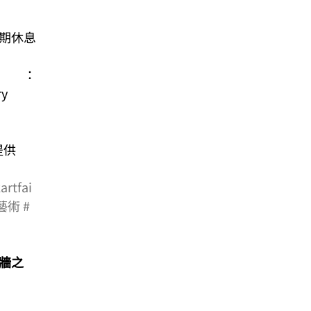
假期休息 
：
ry
提供 
artfai
藝術
#
 城牆之