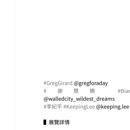
#GregGirard
 @gregforaday
#謝慧姍
#Bia
@walledcity_wildest_dreams 
#李紀平
#KeepingLee
 @keeping.lee
▌展覽詳情