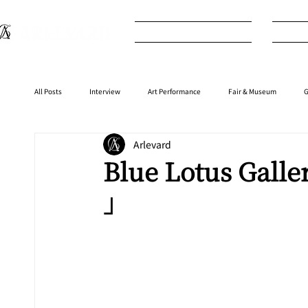
What's New
I
All Posts
Interview
Art Performance
Fair & Museum
G
Arlevard
Interior
⁠⁠Product
Anime
Music
⁠⁠Movie
Blue Lotus Ga
」