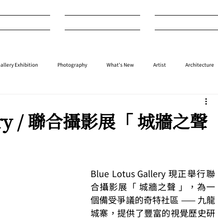
nterview
Art
Design
allery Exhibition
Photography
What's New
Artist
Architecture
⁠⁠Performance
⁠Fashion
⁠⁠Jewellery
Design
Style
Auction
llery / 聯合攝影展「 城牆之聲
Blue Lotus Gallery 現正舉行聯
合攝影展「 城牆之聲 」，為⼀
個備受爭議的奇特社區 —— 九龍
城寨，提供了豐富的視覺歷史研