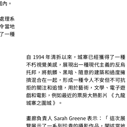
圍內。
處理系
令當地
了⼀種
⾃ 1994 年清拆以來，城寨已經獲得了⼀種
不朽視覺美感，展現出⼀種現代主義的反烏
托邦，將骯髒、⿊暗、隨意的建築和過度擁
擠混合在⼀起，形成⼀種令⼈不安但不可抗
拒的關注和追憶，⽤於藝術，⽂學、電⼦遊
戲和電影，例如最近的票房⼤熱影⽚ 《 九⿓
城寨之圍城 》。
畫廊負責人 Sarah Greene 表示：「 這次展
覽展示了⼀系列珍貴的攝影作品，闡述當地