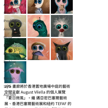
Architecture
Interior
⁠⁠Product
Anime
Music
⁠⁠Movie
⁠⁠Performance
⁠Fashion
⁠⁠Jewellery
Design
JPS 畫廊將於香港置地廣場中庭的藝術
Style
空間呈獻 August Vilella 的個人展覽
Auction
「夏日微風」。繼 邁亞密巴塞爾藝術
展、香港巴塞爾藝術展和紐約 TEFAF 的