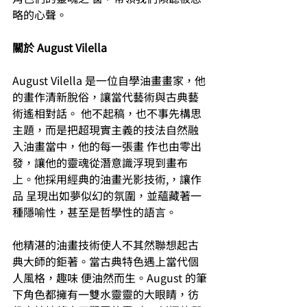
略的心聲。 
關於 August Vilella
August Vilella 是一位自學油畫畫家，他
的畫作清新脫俗，讓當代藝術與古典藝
術遙相對話。 他不起稿，也不事先構思
主題，而是把超現實主義的技法自然融
入油畫當中，他的每一張畫 作也由零出
發，讓他的靈魂從潛意識浮現到畫布
上。他採用經典的油畫光影技術,，讓作
品 呈現出如夢似幻的氛圍，並蘊藏著一
種隱喻性，甚至是哲學性的語言。 
他精湛的油畫技術使人不其然聯想起古
典大師的鉅著。當古典特色遇上當代個
人風格，趣味 便油然而生。August 的筆
下角色都擁有一雙水靈靈的大眼睛，彷