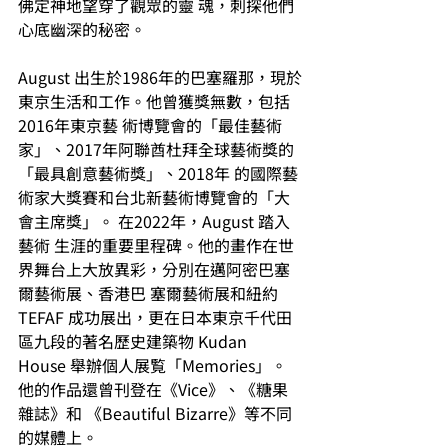
佛定神地望穿了觀眾的靈 魂，刺探他們
心底幽深的秘密。 
August 出生於1986年的巴塞羅那，現於
東京生活和工作。他曾獲獎無數，包括
2016年東京藝 術博覽會的「最佳藝術
家」、2017年阿聯酋杜拜全球藝術獎的
「最具創意藝術獎」、2018年 的國際藝
術家大獎賽和台北新藝術博覽會的「大
會主席獎」。 在2022年，August 踏入
藝術 生涯的重要里程碑。他的畫作在世
界舞台上大放異彩，分別在邁阿密巴塞
爾藝術展、香港巴 塞爾藝術展和紐約 
TEFAF 成功展出，更在日本東京千代田
區九段的著名歷史建築物 Kudan 
House 舉辦個人展覧「Memories」。
他的作品還曾刊登在《Vice》、《糖果
雜誌》和 《Beautiful Bizarre》等不同
的媒體上。 