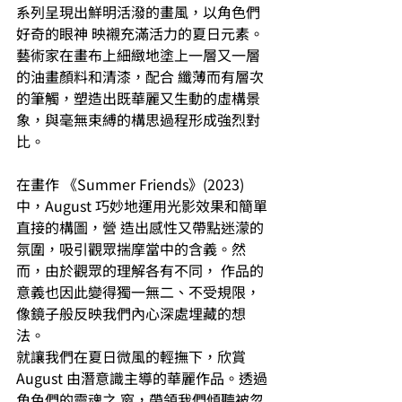
系列呈現出鮮明活潑的畫風，以角色們
好奇的眼神 映襯充滿活力的夏日元素。
藝術家在畫布上細緻地塗上一層又一層
的油畫顏料和清漆，配合 纖薄而有層次
的筆觸，塑造出既華麗又生動的虛構景
象，與毫無束縛的構思過程形成強烈對 
比。 
在畫作 《Summer Friends》(2023)
中，August 巧妙地運用光影效果和簡單
直接的構圖，營 造出感性又帶點迷濛的
氛圍，吸引觀眾揣摩當中的含義。然
而，由於觀眾的理解各有不同， 作品的
意義也因此變得獨一無二、不受規限，
像鏡子般反映我們內心深處埋藏的想
法。 
就讓我們在夏日微風的輕撫下，欣賞
August 由潛意識主導的華麗作品。透過
角色們的靈魂之 窗，帶領我們傾聽被忽