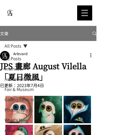
文章
All Posts
Arlevard
All Posts
JPS 畫廊 August Vilella
Interview
「夏日微風」
Art Performance
已更新：
2023年7月4日
Fair & Museum
Gallery Exhibition
Photography
What's New
Artist