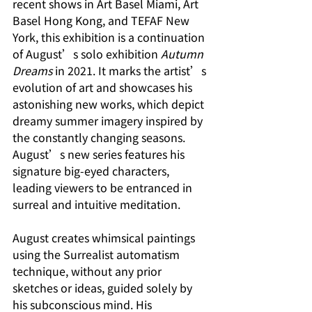
recent shows in Art Basel Miami, Art 
Basel Hong Kong, and TEFAF New 
York, this exhibition is a continuation 
of August’s solo exhibition 
Autumn 
Dreams 
in 2021. It marks the artist’s 
evolution of art and showcases his 
astonishing new works, which depict 
dreamy summer imagery inspired by 
the constantly changing seasons. 
August’s new series features his 
signature big-eyed characters, 
leading viewers to be entranced in 
surreal and intuitive meditation. 
August creates whimsical paintings 
using the Surrealist automatism 
technique, without any prior 
sketches or ideas, guided solely by 
his subconscious mind. His 