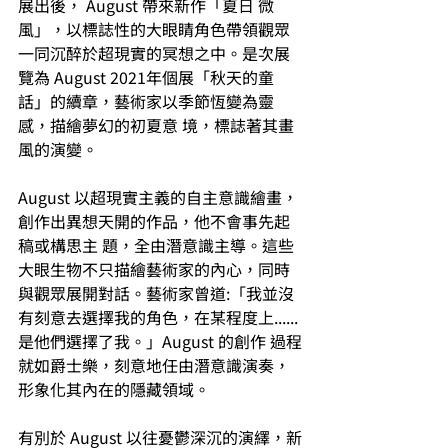
展出後， August 帶來新作「夏日 微
風」，以標誌性的大眼睛角色帶領觀眾
一同沉醉於超現實的冥想之中。是次展
覽為 August 2021年個展「秋天的童
話」的續章，藝術家以季節恆變為靈
感，描繪夢幻的初夏意 境，標誌著其畫
風的演變。 
August 以超現實主義的自主意識繪畫，
創作出異想天開的作品，他不會事先起
稿或構思主 題，全由潛意識主導。這些
大眼生物不只描繪藝術家的內心，同時
與觀眾展開對話。藝術家曾道:「我並沒
有刻意去選擇我的角色，在某程度上......
是他們選擇了我。」August 的創作 過程
就如爵士樂，刻意地任由潛意識演奏，
形象化其內在的隱藏領域。 
有別於 August 以往憂鬱深沉的演繹，新