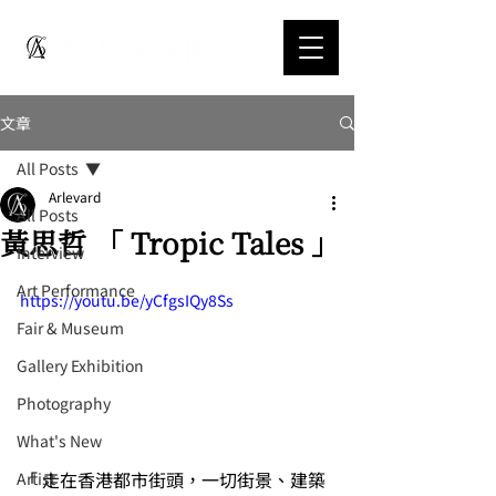
文章
All Posts
Arlevard
All Posts
黃思哲 「 Tropic Tales 」
Interview
Art Performance
https://youtu.be/yCfgsIQy8Ss
Fair & Museum
Gallery Exhibition
Photography
What's New
「 走在香港都市街頭，一切街景、建築
Artist