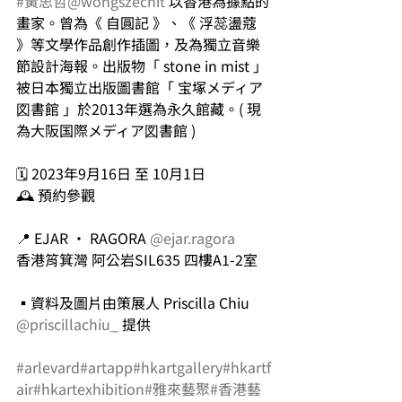
#黃思哲
@wongszechit
 以香港為據點的
畫家。曾為《 自圓記 》、《 浮蕊盪蔻 
》等文學作品創作插圖，及為獨立音樂
節設計海報。出版物「 stone in mist 」
被日本獨立出版圖書館「 宝塚メディア
図書館 」於2013年選為永久館藏。( 現
為大阪国際メディア図書館 )
🗓️ 2023年9月16日 至 10月1日  
🕰️ 預約參觀
📍 EJAR • RAGORA 
@ejar.ragora
香港筲箕灣 阿公岩SIL635 四樓A1-2室
▪資料及圖片由策展人 Priscilla Chiu 
@priscillachiu_
 提供
#arlevard
#artapp
#hkartgallery
#hkartf
air
#hkartexhibition
#雅來藝聚
#香港藝