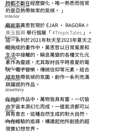
物都不斷在經歷變化，唯一熟悉而恆常
Architecture
的是亞熱帶無常的氣候。 」
Interior
藝術家黃思哲現於 EJAR • RAGORA 
#
⁠⁠Product
東玉藝興
 舉行個展「 
#TropicTales
 」。
Anime
這一系列於2021年秋天至2023年夏天之
間完成的畫作中，黃思哲以日常風景和
Music
生活中接觸的、瞬息萬變的各種文化元
⁠⁠Movie
素作為靈感，尤其取材自平時喜愛的電
⁠⁠Performance
玩、電子音樂、傳統信仰等元素，結合
城市熱帶氣候的氛圍，創作一系列充滿
⁠Fashion
跳躍感的作品。
⁠⁠Jewellery
在他的作品中，萬物皆具有靈，一切皆
Design
由宇宙本源幻化而成，一道氣流都可以
Style
具有意志，這種自然生成的對大自然、
內在經驗的追尋，構建起他所創造的超
Auction
現實幻想世界。