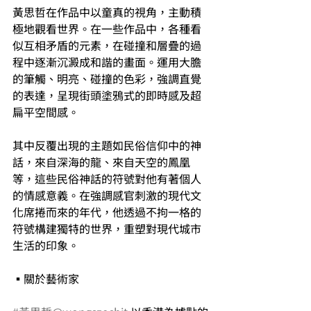
黃思哲在作品中以童真的視角，主動積
極地觀看世界。在一些作品中，各種看
似互相矛盾的元素，在碰撞和層疊的過
程中逐漸沉澱成和諧的畫面。運用大膽
的筆觸、明亮、碰撞的色彩，強調直覺
的表達，呈現街頭塗鴉式的即時感及超
扁平空間感。
其中反覆出現的主題如民俗信仰中的神
話，來自深海的龍、來自天空的鳳凰
等，這些民俗神話的符號對他有著個人
的情感意義。在強調感官刺激的現代文
化席捲而來的年代，他透過不拘一格的
符號構建獨特的世界，重塑對現代城市
生活的印象。
▪關於藝術家