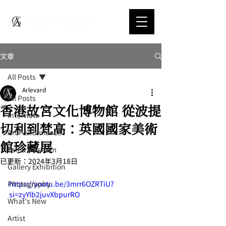
文章
All Posts
Arlevard
All Posts
香港故宮文化博物館 從波提
Interview
切利到梵高：英國國家美術
Art Performance
館珍藏展
Fair & Museum
已更新：
2024年3月18日
Gallery Exhibition
Photography
https://youtu.be/3mrr6OZRTiU?
si=zyYlb2juvXbpurRO
What's New
Artist