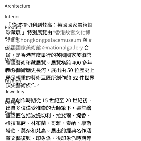
Architecture
Interior
「 從波提切利到梵高：英國國家美術館
⁠⁠Product
珍藏展 」特別展覽由
#香港故宮文化博
Anime
物館
@hongkongpalacemuseum
 與 
#
英國國家美術館
@nationalgallery
 合
Music
辦，是香港首度舉行的英國國家美術館
⁠⁠Movie
繪畫藝術珍藏展覽。展覽橫跨 400 多年
西方藝術歷史長河，展出由 50 位歷史上
⁠⁠Performance
舉足輕重的藝術巨匠所創作的 52 件世界
⁠Fashion
頂尖藝術傑作。
⁠⁠Jewellery
展品創作時期從 15 世紀至 20 世紀初，
Design
出自多位備受推崇的大師筆下，這些繪
Style
畫巨匠包括波提切利、拉斐爾、提香、
卡拉瓦喬、林布蘭、哥雅、泰納、康斯
Auction
塔伯、莫奈和梵高。展出的經典名作涵
蓋文藝復興、印象派、後印象派時期等