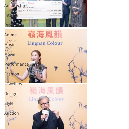
Architecture
Interior
⁠⁠Product
Anime
Music
⁠⁠Movie
⁠⁠Performance
⁠Fashion
⁠⁠Jewellery
Design
Style
Auction