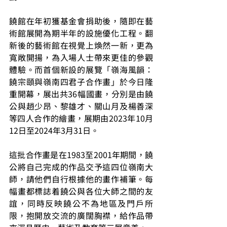
饒館在年初獲基金會捐助後，隨即在藝
術館展開為期半年的設施優化工程。翻
新後的藝術館在視覺上煥然一新，更為
寬敞開揚，為入場人士帶來更佳的參觀
體驗。而首個新設的展覽「嶺海風韻：
饒宗頤與嶺南四君子合作畫」於今日隆
重開幕，展出共36幅國畫，分別是由饒
公與趙少昂、黎雄才、關山月及楊善深
等四人合作的繪畫，展期由2023年10月
12日至2024年3月31日。
這批合作畫是在1983至2001年期間，饒
公將自己完成的作品交予這四位嶺南大
師，請他們自行根據他的畫作補筆。每
幅畫都標誌着饒公與各位大師之間的友
誼，同時反映饒公不為地區及門戶所
限，抱開放交流的廣闊胸襟，給作品帶