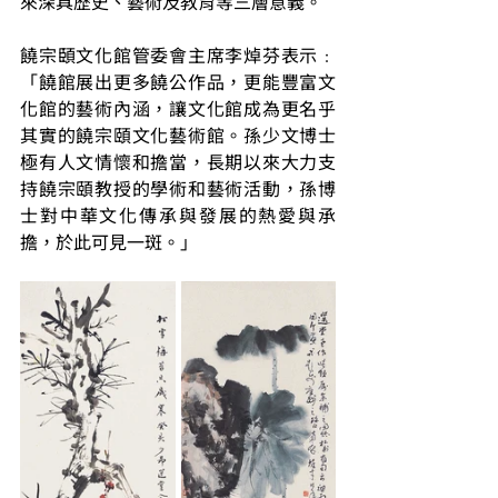
來深具歷史、藝術及教育等三層意義。
饒宗頣文化館管委會主席李焯芬表示﹕
「饒館展出更多饒公作品，更能豐富文
化館的藝術內涵，讓文化館成為更名乎
其實的饒宗頤文化藝術館。孫少文博士
極有人文情懷和擔當，長期以來大力支
持饒宗頤教授的學術和藝術活動，孫博
士對中華文化傳承與發展的熱愛與𠄘
擔，於此可見一斑。」