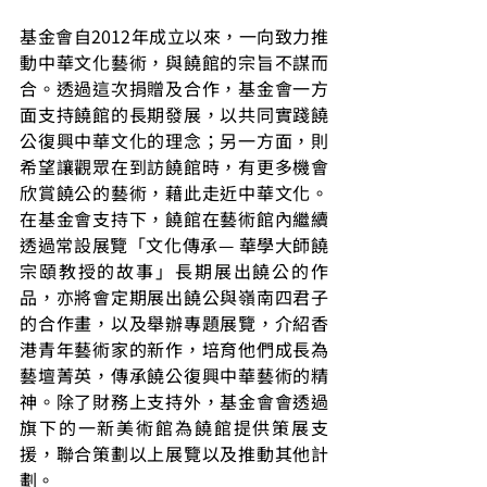
基金會自2012年成立以來，一向致力推
動中華文化藝術，與饒館的宗旨不謀而
合。透過這次捐贈及合作，基金會一方
面支持饒館的長期發展，以共同實踐饒
公復興中華文化的理念；另一方面，則
希望讓觀眾在到訪饒館時，有更多機會
欣賞饒公的藝術，藉此走近中華文化。
在基金會支持下，饒館在藝術館內繼續
透過常設展覽「文化傳承— 華學大師饒
宗頤教授的故事」長期展出饒公的作
品，亦將會定期展出饒公與嶺南四君子
的合作畫，以及舉辦專題展覽，介紹香
港青年藝術家的新作，培育他們成長為
藝壇菁英，傳承饒公復興中華藝術的精
神。除了財務上支持外，基金會會透過
旗下的一新美術館為饒館提供策展支
援，聯合策劃以上展覽以及推動其他計
劃。