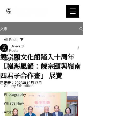
文章
All Posts
Arlevard
All Posts
饒宗頤文化館踏入十周年
Interview
「嶺海風韻：饒宗頤與嶺南
Art Performance
四君子合作畫」 展覽
Fair & Museum
已更新：
2023年10月17日
Gallery Exhibition
Photography
What's New
Artist