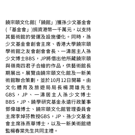
饒宗頤文化館(「饒館」)獲孫少文基金會 
(「基金會」)捐資港幣一千萬元，以支持
其藝術館的營運及設施優化。同時，孫
少文基金會創會主席、香港大學饒宗頤
學術館之友會創會會長、一濤居主人孫
少文博士BBS，JP將借出他所藏饒宗頤
與嶺南四君子合繪的作品，供藝術館長
期展出。展覽由饒宗頤文化館及一新美
術館聯合策劃，並於10月12日開幕。由
文化體育及旅遊局局長楊潤雄先生
GBS，JP
、一濤居主人孫少文博士
BBS，JP、饒學研究基金永遠行政董事
鄧偉雄博士、饒宗頤文化館管理委員會
主席李焯芬教授
GBS，JP
、孫少文基金
會主席孫燕華博士，以及一新美術館總
監楊春棠先生共同主禮。