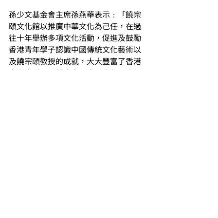
孫少文基金會主席孫燕華表示﹕「饒宗
頤文化館以推廣中華文化為己任，在過
往十年舉辦多項文化活動，促進及鼓勵
香港青年學子認識中國傳統文化藝術以
及饒宗頤教授的成就，大大豐富了香港
文化生活，貢獻良多。中國文化是我們
的根，活化中國文化，使枝葉繁茂，是
我們所喜聞樂見的。基金會期望透過這
次捐助支持饒館的長遠發展，共同提升
大家對中國文化及藝術的認知和欣賞能
力。」
饒宗頤文化館
饒宗頤文化館座落於擁有百年歷史的三
級歷史建築群，由非牟利慈善機構香港
中華文化促進中心以「香港文化傳承」
為主題，展開保育、重新規劃及活化成
為一個地標性的文化平台，並以當代華