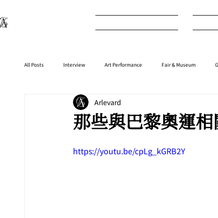
What's New
I
All Posts
Interview
Art Performance
Fair & Museum
G
Arlevard
Interior
⁠⁠Product
Anime
Music
⁠⁠Movie
那些與巴黎奧運相
https://youtu.be/cpLg_kGRB2Y