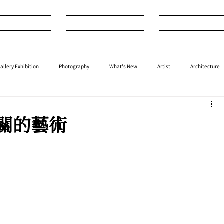
nterview
Art
Design
allery Exhibition
Photography
What's New
Artist
Architecture
⁠⁠Performance
⁠Fashion
⁠⁠Jewellery
Design
Style
Auction
關的藝術