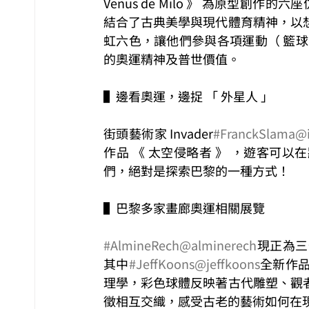
Venus de Milo 》 為原型創作的六座仿
結合了古典美學與現代體育精神，以
虹六色，讓他們參與各項運動（ 籃
的奧運精神及普世價值。
▌邊看奧運，邊捉 「 外星人 」
街頭藝術家 Invader
#FranckSlama
@
作品 《 太空侵略者 》 ，遊客可
們，絕對是探索巴黎的一種方式！
▌巴黎多家畫廊奧運相關展覽
#AlmineRech
@alminerech
現正為三位
其中
#JeffKoons
@jeffkoons
全新作品 
理學，彩色球體反映著古代雕塑、觀
徵相互交織，感受古老的藝術如何在