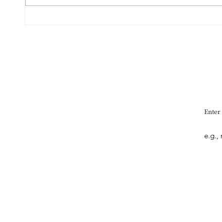
🏺🎭 盛夏八月．感官巡禮 ——
Leo
尼斯 
香港藝文全攻略
雙年
Enter
Quick Link
What's New