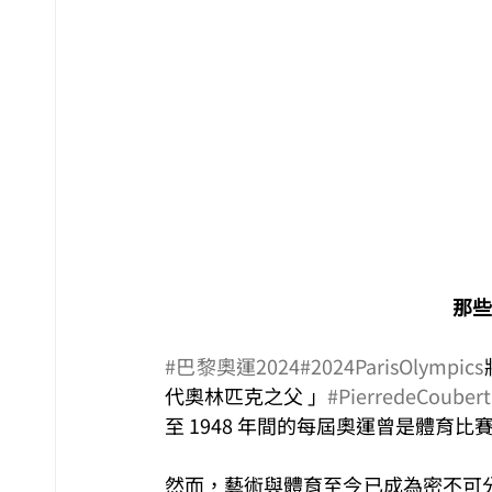
那些
#巴黎奧運2024
#2024ParisOlympics
代奧林匹克之父 」
#PierredeCoubert
至 1948 年間的每屆奧運曾是體育比
然而，藝術與體育至今已成為密不可