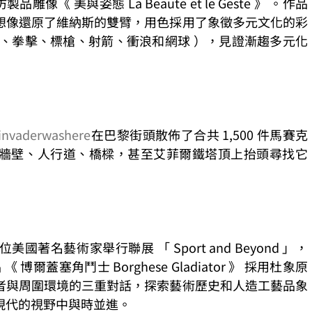
製品雕像《 美與姿態 La Beauté et le Geste 》 。作品
想像還原了維納斯的雙臂，用色採用了象徵多元文化的彩
球、拳擊、標槍、射箭、衝浪和網球 ），見證漸趨多元化
invaderwashere
在巴黎街頭散佈了合共 1,500 件馬賽克
以在牆壁、人行道、橋樑，甚至艾菲爾鐵塔頂上抬頭尋找它
美國著名藝術家舉行聯展 「 Sport and Beyond 」，
《 博爾蓋塞角鬥士 Borghese Gladiator 》 採用杜象原
者與周圍環境的三重對話，探索藝術歷史和人造工藝品象
現代的視野中與時並進。