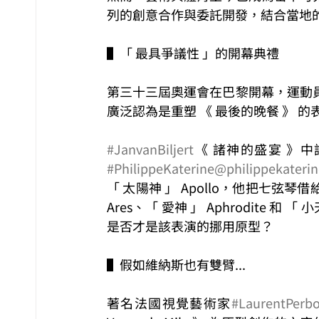
列的創意合作與委託開發，結合當地
▌「 最具爭議性 」的開幕典禮
第三十三屆奧運會在巴黎開幕，運動
廣泛認為是重塑 《 最後的晚餐 》
#JanvanBiljert
《 諸神的盛宴 》
#PhilippeKaterine
@philippekaterin
「 太陽神 」 Apollo，他把七弦琴借給
Ares、「 愛神 」 Aphrodite 
是否才是該表演的挪用原型？
▌假如維納斯也有雙臂...
著名法國視覺藝術家
#LaurentPerb