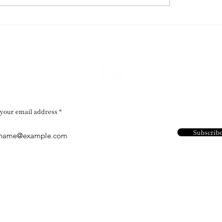
 Wong / 再度受邀參與威
香港藝術館 / 粵藝遠
Homo Faber 國際工藝
文堂廣東及外銷藝術
展
 your email address
Subscrib
Contact Us