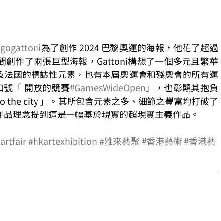
gogattoni
為了創作 2024 巴黎奧運的海報，他花了超過
創作了兩張巨型海報，Gattoni構想了一個多元且繁華
及法國的標誌性元素，也有本屆奧運會和殘奧會的所有運
口號「 開放的競賽
#GamesWideOpen
」，也彰顯其抱負
t into the city 」。其所包含元素之多、細節之豐富均打破了
作品理念提到這是一幅基於現實的超現實主義作品。
artfair
#hkartexhibition
#雅來藝聚
#香港藝術
#香港藝