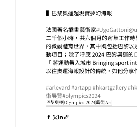
▌巴黎奧運超現實夢幻海報
法國著名插畫藝術家
#UgoGattoni
@u
二千個小時，共六個月的密集工作時間
的微觀體育世界，其中既包括巴黎以
動項目；除了呼應 2024 巴黎奧運的
「 將運動帶入城市 Bringing spor
以往奧運海報設計的傳統，如他分享
#arlevard
#artapp
#hkartgallery
#hk
術展覽
#olympics2024
巴黎奧運
Olympics 2024
藝術
Art