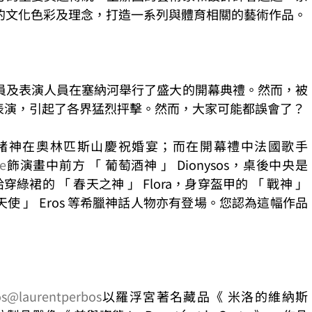
的文化色彩及理念，打造一系列與體育相關的藝術作品。
員及表演人員在塞納河舉行了盛大的開幕典禮。然而，被
 的表演，引起了各界猛烈抨擊。然而，大家可能都誤會了？
中諸神在奧林匹斯山慶祝婚宴；而在開幕禮中法國歌手
e
飾演畫中前方 「 葡萄酒神 」 Dionysos，桌後中央是 
穿綠裙的 「 春天之神 」 Flora，身穿盔甲的 「 戰神 」 
和 「 小天使 」 Eros 等希臘神話人物亦有登場。您認為這幅作品
os
@laurentperbos
以羅浮宮著名藏品《 米洛的維納斯