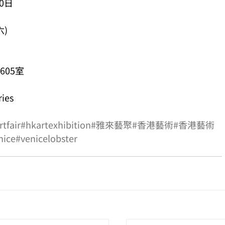
0日
六)
605室
ies
tfair
#hkartexhibition
#雅來藝聚
#香港藝術
#香港藝術
nice
#venicelobster