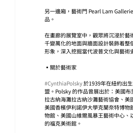
另一邊廂，藝術門 Pearl Lam Galler
品。
在畫廊的展覽室中，觀眾將沉浸於藝術家
千變萬化的地⾯與牆⾯設計裝飾着整
形象，深入挖掘當代波普⽂化與藝術
▪關於藝術家
#CynthiaPolsky
 於1939年在紐約
盟。Polsky 的作品曾展出於：美
拉古納海灘拉古納沙灘藝術協會、美
美國香檳伊利諾伊大學克蘭奈特博物
物館、美國山維爾風暴王藝術中心、
的福克美術館。