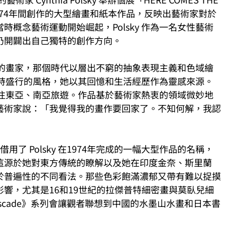
1974年間創作的大型繪畫和紙本作品，反映出藝術家對於
概念藝術運動開始崛起，Polsky 作為一名女性藝術
仍開闢出自己獨特的創作方向。
 年代紐約的畫家，那個時代以層出不窮的抽象表現主義和色域繪
於當時盛行的風格，她以其回憶和生活經歷作為靈感來源。
愛前往東亞、南亞旅遊。作品基於藝術家熱衷的領域微妙地
藝術家說：「我覺得我的畫作要回家了。不知何解，我認
N」借用了 Polsky 在1974年完成的一幅大型作品的名稱，
這源於她對東方傳統的瞭解以及她在印度金奈、斯里蘭
於普遍性的不同看法。那些色彩飽滿濃郁又帶有難以捉摸
響，尤其是16和19世紀的拉傑普特細密畫與莫臥兒細
 Cascade》系列會讓觀者聯想到中國的水墨山水畫和日本書