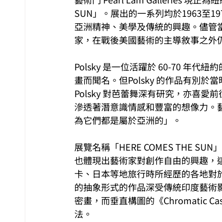
SUN」。展出的一系列均於1963至
亞洲精神、美學及傳統的興趣。儘管當時
家，在戰後美國藝術的主導敘事之外
Polsky 是一位活躍於 60-70
畫而聞名。但Polsky 的作品有別
Polsky 對芭蕾舞深有研究，亦喜
滲透著潛意識情感和豐富的想像力。
為它們都是屬於亞洲的」。
展覽名稱「HERE COMES THE SU
也體現出藝術家對創作自由的興趣，
卡、日本等地旅行時所經歷的各地對
的抽象形式的作品深受傳統印度藝術影
密畫，而垂直構圖的《Chromatic
法。