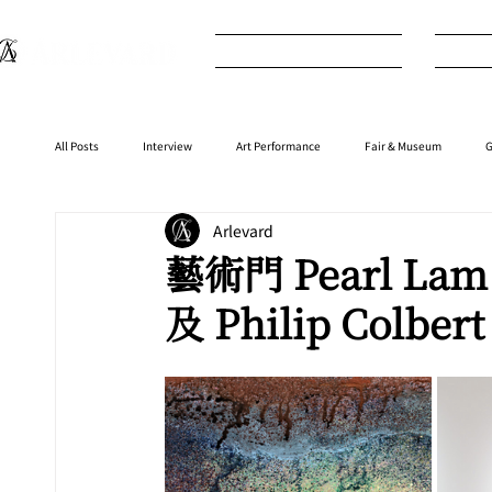
What's New
I
All Posts
Interview
Art Performance
Fair & Museum
G
Arlevard
Interior
⁠⁠Product
Anime
Music
⁠⁠Movie
藝術門 Pearl Lam G
及 Philip Colbert