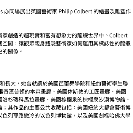
ies 亦同場展出英國藝術家 Philip Colbert 的繪畫及雕塑作
創造的超現實和富有想象力的龍蝦世界中。Colbert 
個空間，讓觀眾親身體驗藝術家如何運用其標誌性的龍蝦
史的關係。
出生和長大，她曾就讀於美國芭蕾舞學院和紐約藝術學生聯
國布里奇漢普頓的本森畫廊、美國休斯敦的工匠畫廊、美國
國洛杉磯科馬拉畫廊、美國棕櫚泉的棕櫚泉沙漠博物館、
館；其作品的主要公共收藏包括：美國紐約大都會藝術博
以色列耶路撒冷的以色列博物館，以及美國劍橋哈佛大學