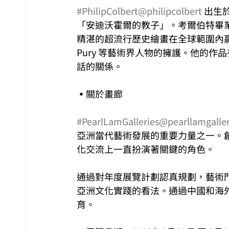
#PhilipColbert
@philipcolbert
 出生
「安迪沃霍爾的教子」。考爾伯特畢
精湛的超流行歷史繪畫在全球範圍內贏得了追隨者
Pury 等藝術界人物的擁護。他的
話的關係。
▪關於畫廊
#PearlLamGalleries
@pearllamgaller
亞洲當代藝術發展的重要⼒量之⼀。創
化交流上⼀直扮演著關鍵的⾓⾊。
通過對年度展覽計劃認真規劃，藝術
亞洲⽂化實踐的看法。通過中國和海
育。