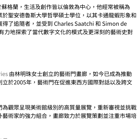
於蘇格蘭，生活及創作皆以倫敦為中心，他經常被稱為
業於聖安德魯斯大學哲學碩士學位，以其卡通龍蝦形象和
，並受到 Charles Saatchi 和 Simon de 
作品有力地探索了當代數字文化的模式及更深刻的藝術史對
ies
 由林明珠⼥⼠創⽴的藝術⾨畫廊，如今已成為推動
⽴於2005年，藝術⾨在促進東⻄⽅國際對話以及跨⽂
⾨為觀眾呈現美術館級別的⾼質量展覽，重新審視並挑戰
外藝術家的強⼒組合，畫廊致⼒於展覽策劃並注重市場培