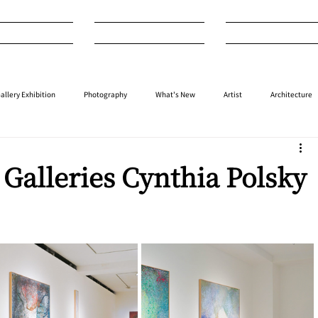
nterview
Art
Design
allery Exhibition
Photography
What's New
Artist
Architecture
⁠⁠Performance
⁠Fashion
⁠⁠Jewellery
Design
Style
Auction
alleries Cynthia Polsky