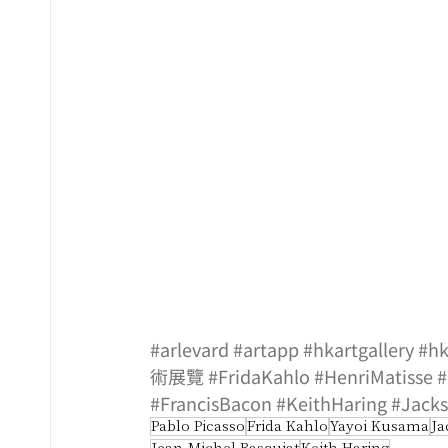
#arlevard
#artapp
#hkartgallery
#hk
術展覽
#FridaKahlo
#HenriMatisse
#
#FrancisBacon
#KeithHaring
#Jacks
Pablo Picasso
Frida Kahlo
Yayoi Kusama
Ja