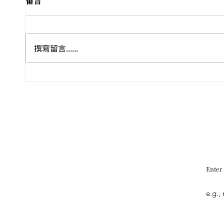
留言
撰寫留言......
🏺🎭 盛夏八月．感官巡禮 ——
Leo
尼斯 
香港藝文全攻略
雙年
Enter