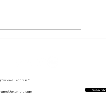
 Wong / 再度受邀參與威
香港藝術館 / 粵藝遠
Homo Faber 國際工藝
文堂廣東及外銷藝術
展
 your email address
Subscrib