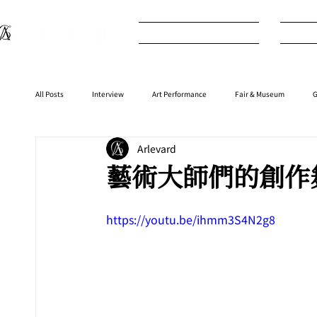
What's New
I
All Posts
Interview
Art Performance
Fair & Museum
G
Arlevard
Interior
⁠⁠Product
Anime
Music
⁠⁠Movie
藝術大師們的創作
https://youtu.be/ihmm3S4N2g8