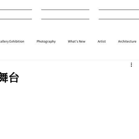
nterview
Art
Design
allery Exhibition
Photography
What's New
Artist
Architecture
⁠⁠Performance
⁠Fashion
⁠⁠Jewellery
Design
Style
Auction
舞台