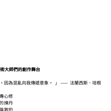
術大師們的創作舞台
因為混亂向我傳遞意象。  」 ——  法蘭西斯．培根 
們專心修
的煉丹
倫敦的