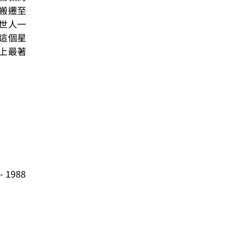
搬遷至
世人一
這個星
上最著
- 1988 