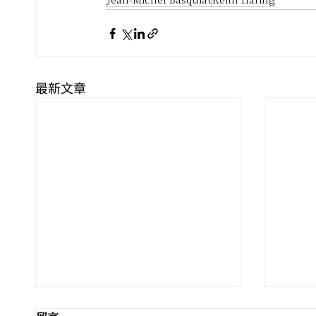
Jean-Michel Basquiat
Keith Haring
最新文章