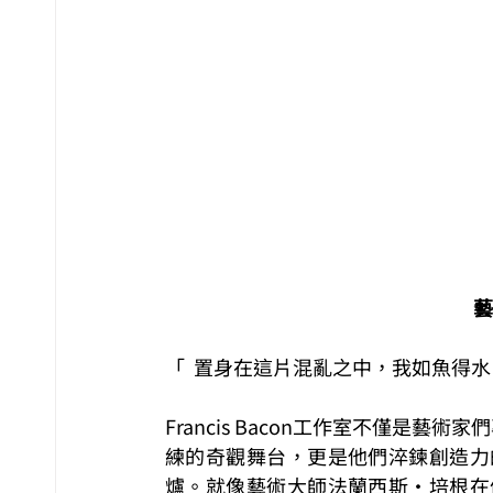
藝
「  置身在這片混亂之中，我如魚得水，
Francis Bacon工作室不僅是藝術家
練的奇觀舞台，更是他們淬鍊創造力
爐。就像藝術大師法蘭西斯‧培根在