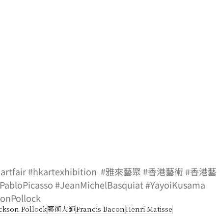
artfair
#hkartexhibition
#雅來藝聚
#香港藝術
#香港藝
PabloPicasso
#JeanMichelBasquiat
#YayoiKusama
onPollock
ckson Pollock
藝術大師
Francis Bacon
Henri Matisse