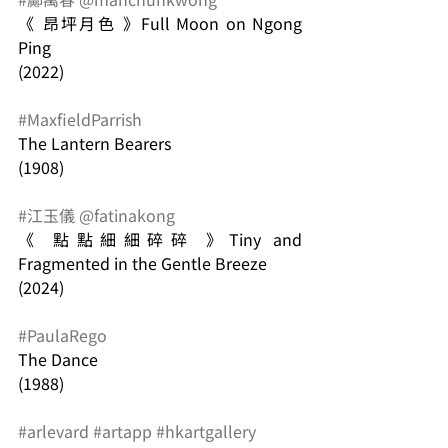
《 昂坪月色 》Full Moon on Ngong 
Ping
(2022)
#MaxfieldParrish
The Lantern Bearers
(1908)
#江玉儀
@fatinakong
《 點點細細碎碎 》Tiny and 
Fragmented in the Gentle Breeze
(2024)
#PaulaRego
The Dance
(1988)
#arlevard
#artapp
#hkartgallery