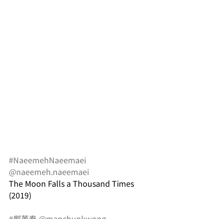
#NaeemehNaeemaei
@naeemeh.naeemaei
The Moon Falls a Thousand Times
(2019)
#鄺萬春
@manchunkwong