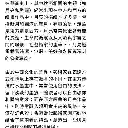
在藝術史上，與中秋節相關的主題（如
月亮和燈籠）經常出現在東方和西方的
繪畫作品中。月亮的描繪方式多樣，包
括新月和圓滿的滿月。有趣的是，無論
是東方還是西方，月亮常常象徵著時間
的流逝、生命的循環以及人類與宇宙之
間的聯繫。在藝術家的畫筆下，月亮還
承載著純潔、無瑕、美好和永恆等深刻
的象徵意義。
由於中西文化的差異，藝術家在表達方
式和情境上存在顯著的不同。在東方傳
統的水墨畫中，常常使用留白的技法，
留下淡淡的墨痕，讓觀者可以自由想像
和體會意境；而在西方經典的月亮作品
中，則時常融入超現實主義的風格，充
滿夢幻色彩；香港當代藝術家則巧妙地
結合了這兩者的特點，創造出一些與月
亮和秋季相關的獨特意境。