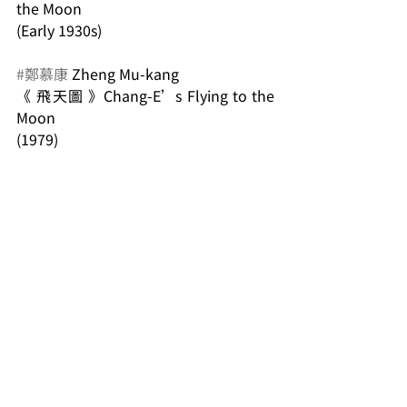
the Moon
(Early 1930s)
#鄭慕康
 Zheng Mu-kang
《 飛天圖 》Chang-E’s Flying to the 
Moon
(1979)