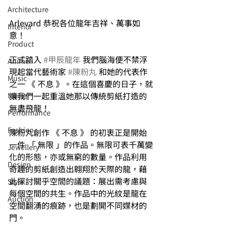
Architecture
Arlevard 恭祝各位龍年吉祥、萬事如
Interior
意！
⁠⁠Product
正式踏入 
#甲辰龍年
 我們腦海便不禁浮
Anime
現起當代藝術家 
#陳粉丸
 和她的代表作
Music
之一 《 不息 》。在這個喜慶的日子，就
讓我們一起重溫她那以傳統剪紙打造的
⁠⁠Movie
無盡飛龍！
⁠⁠Performance
⁠Fashion
陳粉丸創作 《 不息 》 的初衷正是開始
一件 「 無限 」的作品。無限可表千萬變
⁠⁠Jewellery
化的形態，亦或無窮的數量。作品利用
Design
奇趣的剪紙創造出翱翔於天際的龍，藉
此探討關乎空間的議題：展出需考慮與
Style
每個空間的共生。作品中的光紋是龍在
Auction
空間翻湧的痕跡，也是劃開不同媒材的
門。