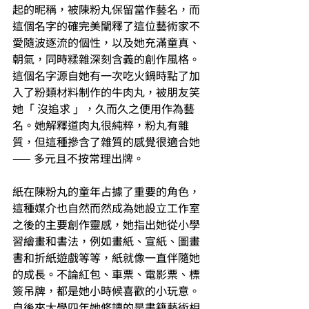
起的昵稱，被陳粉丸保留當作藝名，而
這個名字的確完美闡釋了這位藝術家不
愛隨波逐流的個性，以及她充滿童真、
朝氣，同時糅雜深刻含義的創作風格。
這個名字源自她有一次吃火鍋時點了加
入了粉類材料制作的牛肉丸，被朋友笑
她「 沒追求 」，久而久之便用作為藝
名。她解釋道肉丸很純粹，粉丸有雜
質，但這種摻含了雜質的感覺很適合她 
—— 多元且不按常理出牌。
紙在陳粉丸的童年占據了重要的角色，
這種媒介也自然而然成為她設立工作室
之後的主要創作靈感，她指出她從小學
習繪畫和書法，例如畫紙、宣紙、圖畫
書和折紙遊戲等等，紙就像一直伴隨她
的成長。不論紅包、車票、電影票、標
簽吊牌，都是她小時候喜歡的小玩意。
自後來大學四年她修讀的是書籍藝術相