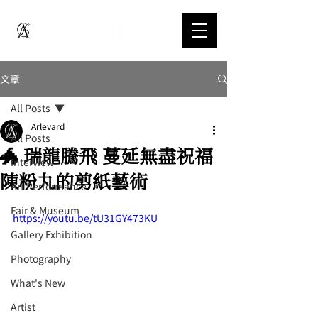
文章
All Posts
Arlevard
All Posts
🐲 瑞龍騰飛 蔓延無盡祝福
Interview
陳粉丸的剪紙藝術
Art Performance
Fair & Museum
https://youtu.be/tU31GY473KU
Gallery Exhibition
Photography
What's New
Artist