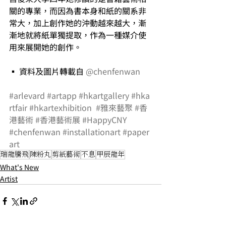
關的專業，而因為書本身和紙的關系非
常大，加上創作她的沖動越來越大，漸
漸地就將紙單獨提取，作為一種媒介使
用來展開她的創作。
▪ 資料及圖片轉載自 
@chenfenwan
#arlevard
#artapp
#hkartgallery
#hka
rtfair
#hkartexhibition
#雅來藝聚
#香
港藝術
#香港藝術展
#HappyCNY
#chenfenwan
#installationart
#paper
art
瑞龍騰飛
陳粉丸
剪紙藝術
不息
甲辰龍年
What's New
Artist