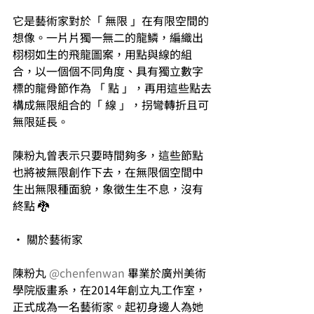
它是藝術家對於「 無限 」在有限空間的
想像。一片片獨一無二的龍鱗，編織出
栩栩如生的飛龍圖案，用點與線的組
合，以一個個不同角度、具有獨立數字
標的龍骨節作為 「 點 」，再用這些點去
構成無限組合的「 線 」，拐彎轉折且可
無限延長。
陳粉丸曾表示只要時間夠多，這些節點
也將被無限創作下去，在無限個空間中
生出無限種面貌，象徵生生不息，沒有
終點 🐉
• 關於藝術家
陳粉丸 
@chenfenwan
 畢業於廣州美術
學院版畫系，在2014年創立丸工作室，
正式成為一名藝術家。起初身邊人為她