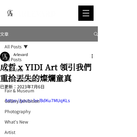
文章
All Posts
Arlevard
All Posts
成哲 x YIDI Art 領引我們
Interview
重拾丟失的燦爛童真
Art Performance
已更新：
2023年7月6日
Fair & Museum
https://youtu.be/BdKu7MUqKLs
Gallery Exhibition
Photography
What's New
Artist