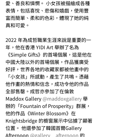
愛、善良和憐憫。 小女孩被描繪成各種
表情，包括喜悅、悲傷和嬉戲，使用豐
富而簡單、柔和的色彩，體現了她的純
真和可愛。
2022 年為成哲職業生涯來說是重要的一
年，他在香港 YIDI Art 舉辦了名為
《Simple Gifts》的首場個展，這是他在
中國大陸以外的首場個展，作品獲廣受
好評，世界各地的收藏家都被他畫中的
「小女孩」所感動，產生了共鳴。憑藉
他作畫的熱情和信念，成功令他的作品
全部售罄。成哲亦參加了在倫敦 
Maddox Gallery 
@maddoxgallery
 舉
辦的「Fountain of Prosperity」群展，
他的作品《Winter Blossom》在
Knightsbridge 的櫥窗展示中佔據了顯著
位置。 他還參加了韓國首爾Gallery 
Afternoon 
@gallery__afternoon
 的