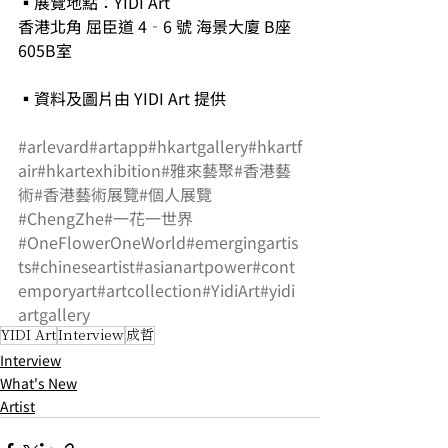
▪展覽地點：YIDI Art
香港北角 屈臣道 4‐6 號 海景大廈 B座 
605B室
▪資料及圖片由 YIDI Art 提供
#arlevard
#artapp
#hkartgallery
#hkartf
air
#hkartexhibition
#雅來藝聚
#香港藝
術
#香港藝術展覽
#個人展覽
#ChengZhe
#一花一世界
#OneFlowerOneWorld
#emergingartis
ts
#chineseartist
#asianartpower
#cont
emporyart
#artcollection
#YidiArt
#yidi
artgallery
YIDI Art
Interview
成哲
Interview
What's New
Artist