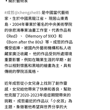
▪關於藝術家
#成哲
@chengzhe85
 是中國當代藝術
家，生於中國黑龍江省。 現居山東青
島，2004年畢業於著名的中央美術學院
的徐悲鴻專業油畫工作室，代表作品有
《Red》、《Memory of 9XX》和
《Born after the 80s》等。成哲的作品
備受追捧，被國內外藝術機構和私人收
藏家廣泛收藏。 他的作品受到所處環境
重要影響，例如在職業生涯的早期，創
作以相對懷舊和黑暗的繪畫為主，具有
傳統的學院派風格。
近年成哲從小女兒身上找到了創作靈
感，女兒給他帶來了快樂和善良，幫助
他克服了2020-2023年疫症期間帶來的
挑戰。 成哲最近的作品以「小女孩」為
主題，象徵著他希望與世界分享的大