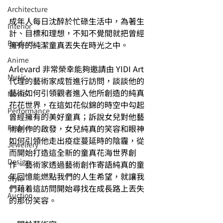
Architecture
成年人每日沈醉於忙碌生活中，為著生
Interior
計、目標和理想，不知不覺間就把曾經
⁠⁠Product
擁有的純潔童真丟失在時光之中。
Anime
Arlevard 非常榮幸能夠邀請由 YIDI Art 
Music
代理的藝術家成哲進行訪問，談談他的
藝術如何引領觀者進入他所創造的純真
⁠⁠Movie
花花世界，在這如花似錦的時空中勾起
⁠⁠Performance
曾經擁有的美好童真；訴說女兒對他藝
術創作的啟發，女兒純真的笑容和眼神
⁠Fashion
如何引領他走出疫症蔓延時的陰霾，從
⁠⁠Jewellery
而開始打造這全新的童真花海世界創
Design
作。藝術家透過藝術創作寄語純真的童
年回憶能燃點我們的人生希望，就讓我
Style
們藉着這訪問開始尋找在成長路上丟失
Auction
的那份笑容。